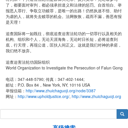
了，都要面对审判，都必须承担道义和法律的惩罚。自首坦白、举
报恶人罪行、争取立功赎罪，是唯一的出路！仍然执迷不悟、助纣
为虐的人，就将失去赎罪的机会。法网恢恢，疏而不漏，善恶有报
是天理！
追查国际将一如既往，彻底追查迫害法轮功的一切罪行以及相关的
机构、组织和个人，无论天涯海角，无论时日长短，必将追查到
底，行天理，再现公道，匡扶人间正义。这就是我们对神的承偌，
我们绝不放弃。
追查迫害法轮功国际组织
World Organization to Investigate the Persecution of Falun Gong
电话：347-448-5790; 传真：347-402-1444;
邮址：P.O. Box 84，New York, NY, 10116 USA
举报信箱：
http://www.zhuichaguoji.org/node/3387
网址：
http://www.upholdjustice.org/
,
http://www.zhuichaguoji.org
搜索
高级搜索