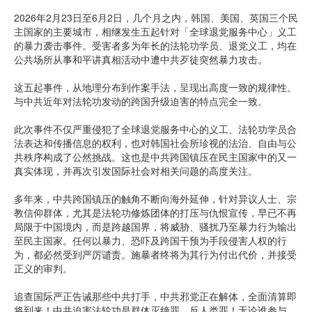
2026年2月23日至6月2日，几个月之内，韩国、美国、英国三个民
主国家的主要城市，相继发生五起针对「全球退党服务中心」义工
的暴力袭击事件。受害者多为年长的法轮功学员、退党义工，均在
公共场所从事和平讲真相活动中遭中共歹徒突然暴力攻击。
这五起事件，从地理分布到作案手法，呈现出高度一致的规律性。
与中共近年对法轮功发动的跨国升级迫害的特点完全一致。
此次事件不仅严重侵犯了全球退党服务中心的义工、法轮功学员合
法表达和传播信息的权利，也对韩国社会所珍视的法治、自由与公
共秩序构成了公然挑战。这也是中共跨国镇压在民主国家中的又一
真实体现，并再次引发国际社会对相关问题的高度关注。
多年来，中共跨国镇压的触角不断向海外延伸，针对异议人士、宗
教信仰群体，尤其是法轮功修炼团体的打压与仇恨宣传，早已不再
局限于中国境内，而是跨越国界，将威胁、骚扰乃至暴力行为输出
至民主国家。任何以暴力、恐吓及跨国干预为手段侵害人权的行
为，都必然受到严厉谴责。施暴者终将为其行为付出代价，并接受
正义的审判。
追查国际严正告诫那些中共打手，中共邪党正在解体，全面清算即
将到来！中共迫害法轮功是群体灭绝罪、反人类罪！无论谁参与