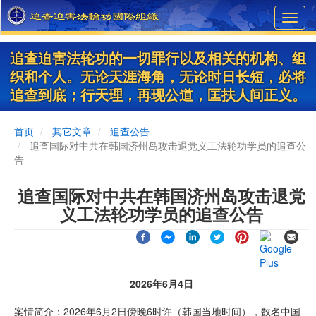
Skip
Toggl
to
navig
main
content
追查迫害法轮功的一切罪行以及相关的机构、组
织和个人。无论天涯海角，无论时日长短，必将
追查到底；行天理，再现公道，匡扶人间正义。
首页
其它文章
追查公告
追查国际对中共在韩国济州岛攻击退党义工法轮功学员的追查公
告
追查国际对中共在韩国济州岛攻击退党
义工法轮功学员的追查公告
2026年6月4日
案情简介：2026年6月2日傍晚6时许（韩国当地时间），数名中国