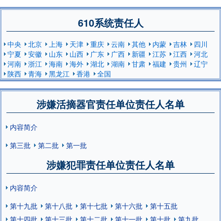
610系统责任人
中央
北京
上海
天津
重庆
云南
其他
内蒙
吉林
四川
宁夏
安徽
山东
山西
广东
广西
新疆
江苏
江西
河北
河南
浙江
海南
海外
湖北
湖南
甘肃
福建
贵州
辽宁
陕西
青海
黑龙江
香港
全国
涉嫌活摘器官责任单位责任人名单
内容简介
第三批
第二批
第一批
涉嫌犯罪责任单位责任人名单
内容简介
第十九批
第十八批
第十七批
第十六批
第十五批
第十四批
第十三批
第十二批
第十一批
第十批
第九批