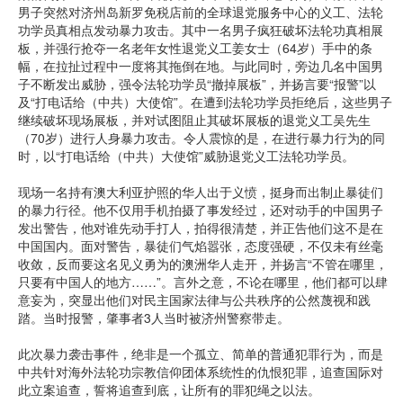
男子突然对济州岛新罗免税店前的全球退党服务中心的义工、法轮
功学员真相点发动暴力攻击。其中一名男子疯狂破坏法轮功真相展
板，并强行抢夺一名老年女性退党义工姜女士（64岁）手中的条
幅，在拉扯过程中一度将其拖倒在地。与此同时，旁边几名中国男
子不断发出威胁，强令法轮功学员“撤掉展板”，并扬言要“报警”以
及“打电话给（中共）大使馆”。在遭到法轮功学员拒绝后，这些男子
继续破坏现场展板，并对试图阻止其破坏展板的退党义工吴先生
（70岁）进行人身暴力攻击。令人震惊的是，在进行暴力行为的同
时，以“打电话给（中共）大使馆”威胁退党义工法轮功学员。
现场一名持有澳大利亚护照的华人出于义愤，挺身而出制止暴徒们
的暴力行径。他不仅用手机拍摄了事发经过，还对动手的中国男子
发出警告，他对谁先动手打人，拍得很清楚，并正告他们这不是在
中国国内。面对警告，暴徒们气焰嚣张，态度强硬，不仅未有丝毫
收敛，反而要这名见义勇为的澳洲华人走开，并扬言“不管在哪里，
只要有中国人的地方……”。言外之意，不论在哪里，他们都可以肆
意妄为，突显出他们对民主国家法律与公共秩序的公然蔑视和践
踏。当时报警，肇事者3人当时被济州警察带走。
此次暴力袭击事件，绝非是一个孤立、简单的普通犯罪行为，而是
中共针对海外法轮功宗教信仰团体系统性的仇恨犯罪，追查国际对
此立案追查，誓将追查到底，让所有的罪犯绳之以法。