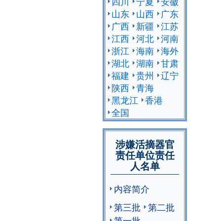
四川
宁夏
安徽
山东
山西
广东
广西
新疆
江苏
江西
河北
河南
浙江
海南
海外
湖北
湖南
甘肃
福建
贵州
辽宁
陕西
青海
黑龙江
香港
全国
涉嫌活摘器官
责任单位责任
人名单
内容简介
第三批
第二批
第一批