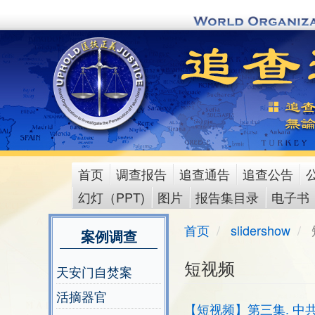
Skip
to
main
content
首页
调查报告
追查通告
追查公告
main
幻灯（PPT)
图片
报告集目录
电子书
menu
首页
slidershow
案例调查
短视频
天安门自焚案
活摘器官
【短视频】第三集. 