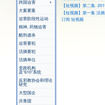
跨国迫害
【短视频】第二集. 2
大案要案
【短视频】第一集 活
迫害阶段性运动
订阅 短视频
精神, 药物迫害
酷刑虐杀
迫害要犯
活摘要犯
活摘单位
党政机构
及“610”系统
反邪教协会和理论
研究
大型国企
共青团