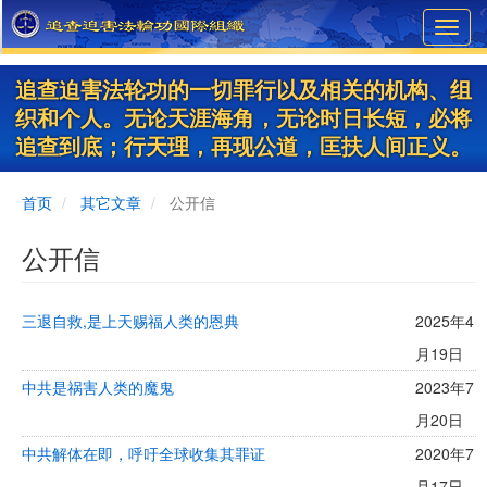
Skip
Toggl
to
navig
main
content
追查迫害法轮功的一切罪行以及相关的机构、组
织和个人。无论天涯海角，无论时日长短，必将
追查到底；行天理，再现公道，匡扶人间正义。
首页
其它文章
公开信
公开信
三退自救,是上天赐福人类的恩典
2025年4
月19日
中共是祸害人类的魔鬼
2023年7
月20日
中共解体在即，呼吁全球收集其罪证
2020年7
月17日