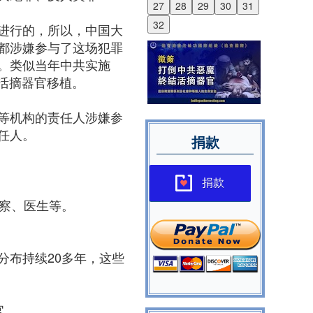
27
28
29
30
31
32
进行的，所以，中国大
都涉嫌参与了这场犯罪
。类似当年中共实施
了活摘器官移植。
等机构的责任人涉嫌参
任人。
捐款
捐款
警察、医生等。
分布持续20多年，这些
官。