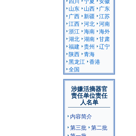
四川
宁夏
安徽
山东
山西
广东
广西
新疆
江苏
江西
河北
河南
浙江
海南
海外
湖北
湖南
甘肃
福建
贵州
辽宁
陕西
青海
黑龙江
香港
全国
涉嫌活摘器官
责任单位责任
人名单
内容简介
第三批
第二批
第一批