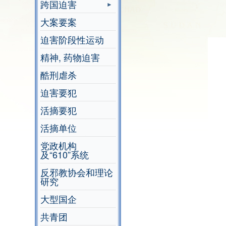
跨国迫害
大案要案
迫害阶段性运动
精神, 药物迫害
酷刑虐杀
迫害要犯
活摘要犯
活摘单位
党政机构
及“610”系统
反邪教协会和理论
研究
大型国企
共青团