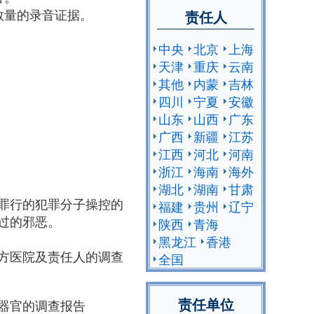
数量的录音证据。
责任人
中央
北京
上海
天津
重庆
云南
其他
内蒙
吉林
四川
宁夏
安徽
山东
山西
广东
广西
新疆
江苏
江西
河北
河南
浙江
海南
海外
湖北
湖南
甘肃
罪行的犯罪分子操控的
福建
贵州
辽宁
过的邪恶。
陕西
青海
黑龙江
香港
方医院及责任人的调查
全国
责任单位
员器官的调查报告