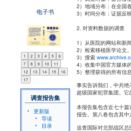
2）地域分布：在全国
电子书
3）时间分布：证据反映
2. 对资料数据的调查
1）从医院的网站和新
2）检索移植医学论文
1
2
3
4
5
6
3）搜索
www.archive.o
Previous
4）收集中国官方媒体
7
8
9
10
11
Next
5）整理获得的所有信
12
13
14
15
16
17
事实告诉我们，中共绝
超级国家犯罪集团。它
调查报告集
本报告集包含近七十篇
更新版
报告。第八卷包含其中
导读
目录
追查国际对北部战区总