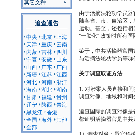
其它文种
由于活摘法轮功学员器
陆各省、市、自治区，
追查通告
运动。甚至，还包括相
“一胎化” 政策时所
中央
北京
上海
天津
重庆
云南
鉴于，中共活摘器官国
内蒙
吉林
四川
与活摘法轮功学员等群
宁夏
安徽
山东
山西
广东
广西
关于调查取证方法
新疆
江苏
江西
河北
河南
浙江
1. 对涉案人员直接
海南
湖北
湖南
调查对像、地域和时间
甘肃
福建
贵州
辽宁
陕西
青海
追查国际的调查对像是
黑龙江
香港
都证明活摘器官是中共
全国
海外
其他
全部
1）调查对像：器官移