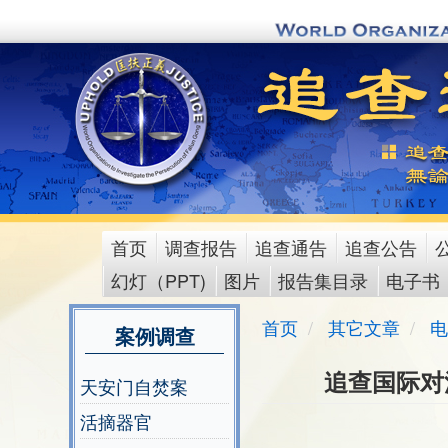
Skip
to
main
content
首页
调查报告
追查通告
追查公告
main
幻灯（PPT)
图片
报告集目录
电子书
menu
首页
其它文章
电
案例调查
追查国际对
天安门自焚案
活摘器官