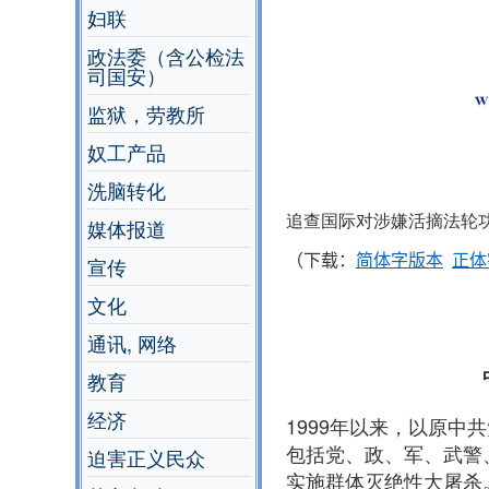
妇联
政法委（含公检法
司国安）
监狱，劳教所
奴工产品
洗脑转化
追查国际对涉嫌活摘法轮
媒体报道
（下载：
简体字版本
正体
宣传
文化
通讯, 网络
教育
经济
1999年以来，以原中
包括党、政、军、武警
迫害正义民众
实施群体灭绝性大屠杀