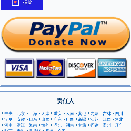
捐款
责任人
中央
北京
上海
天津
重庆
云南
其他
内蒙
吉林
四川
宁夏
安徽
山东
山西
广东
广西
新疆
江苏
江西
河北
河南
浙江
海南
海外
湖北
湖南
甘肃
福建
贵州
辽宁
陕西
青海
黑龙江
香港
全国