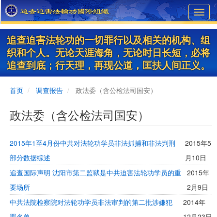
Skip
Toggl
to
navig
main
content
追查迫害法轮功的一切罪行以及相关的机构、组
织和个人。无论天涯海角，无论时日长短，必将
追查到底；行天理，再现公道，匡扶人间正义。
首页
调查报告
政法委（含公检法司国安）
政法委（含公检法司国安）
2015年1至4月份中共对法轮功学员非法抓捕和非法判刑
2015年5
部分数据综述
月10日
追查国际声明 沈阳市第二监狱是中共迫害法轮功学员的重
2015年
要场所
2月9日
中共法院检察院对法轮功学员非法审判的第二批涉嫌犯
2014年
罪名单
12月23日