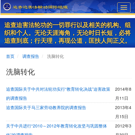
Skip
Toggl
to
navig
main
content
追查迫害法轮功的一切罪行以及相关的机构、组
织和个人。无论天涯海角，无论时日长短，必将
追查到底；行天理，再现公道，匡扶人间正义。
首页
调查报告
洗脑转化
洗脑转化
追查国际关于中共对法轮功实行“教育转化决战”迫害政策
2014年8
的调查报告
月11日
追查国际关于马三家劳动教养院的调查报告
2013年4
月15日
关于中共进行“2010～2012年教育转化攻坚与巩固整体
2012年3
仗”的调查报告
月30日