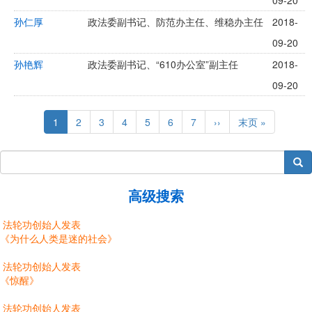
09-20
孙仁厚
政法委副书记、防范办主任、维稳办主任
2018-
09-20
孙艳辉
政法委副书记、“610办公室”副主任
2018-
09-20
Pagination
Current
1
Page
2
Page
3
Page
4
Page
5
Page
6
Page
7
Next
››
Last
末页 »
page
page
page
搜索
高级搜索
法轮功创始人发表
《为什么人类是迷的社会》
法轮功创始人发表
《惊醒》
法轮功创始人发表