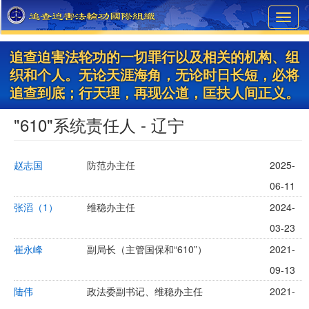
Skip
Toggl
to
navig
main
content
追查迫害法轮功的一切罪行以及相关的机构、组
织和个人。无论天涯海角，无论时日长短，必将
追查到底；行天理，再现公道，匡扶人间正义。
"610"系统责任人 - 辽宁
赵志国
防范办主任
2025-
06-11
张滔（1）
维稳办主任
2024-
03-23
崔永峰
副局长（主管国保和“610”）
2021-
09-13
陆伟
政法委副书记、维稳办主任
2021-