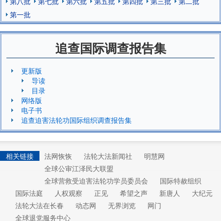
第八批
第七批
第六批
第五批
第四批
第三批
第二批
第一批
追查国际调查报告集
更新版
导读
目录
网络版
电子书
追查迫害法轮功国际组织调查报告集
相关链接
法网恢恢
法轮大法新闻社
明慧网
全球公审江泽民大联盟
全球营救受迫害法轮功学员委员会
国际特赦组织
国际法庭
人权观察
正见
希望之声
新唐人
大纪元
法轮大法在长春
动态网
无界浏览
网门
全球退党服务中心