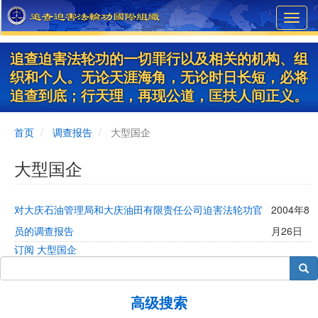
Skip
Toggl
to
navig
main
content
追查迫害法轮功的一切罪行以及相关的机构、组
织和个人。无论天涯海角，无论时日长短，必将
追查到底；行天理，再现公道，匡扶人间正义。
首页
调查报告
大型国企
大型国企
对大庆石油管理局和大庆油田有限责任公司迫害法轮功官
2004年8
员的调查报告
月26日
订阅 大型国企
搜索
高级搜索