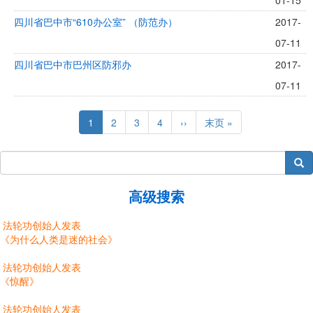
01-15
四川省巴中市“610办公室” （防范办）
2017-
07-11
四川省巴中市巴州区防邪办
2017-
07-11
Pagination
Current
1
Page
2
Page
3
Page
4
Next
››
Last
末页 »
page
page
page
搜索
高级搜索
法轮功创始人发表
《为什么人类是迷的社会》
法轮功创始人发表
《惊醒》
法轮功创始人发表