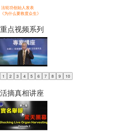
法轮功创始人发表
《为什么要救度众生》
重点视频系列
1
2
3
4
5
6
7
8
9
10
Previous
Next
活摘真相讲座