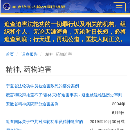
Skip
Toggl
to
navig
main
content
追查迫害法轮功的一切罪行以及相关的机构、组
织和个人。无论天涯海角，无论时日长短，必将
追查到底；行天理，再现公道，匡扶人间正义。
首页
调查报告
精神, 药物迫害
精神, 药物迫害
宁夏省法轮功学员被迫害致死的部分案例
谎言和狡辩掩盖不了“群体灭绝”迫害事实 - 避重就轻难逃历史审判
安徽省精神病院部分迫害案例
2004年
6月9日
追查国际关于中共对法轮功学员精神迫害的
2019年10月30日成