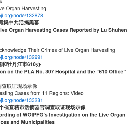
幕
ive Organ Harvesting
ji.org/node/132878
再揭中共活摘黑幕
Live Organ Harvesting Cases Reported by Lu Shuhe
cknowledge Their Crimes of Live Organ Harvesting
ji.org/node/132991
院和牡丹江市
610
办
ion on the PLA No. 307 Hospital and the “610 Office
调查取证现场录像
esting Cases from 11 Regions: Video
ji.org/node/133281
个省直辖市活摘器官调查取证现场录像
ording of WOIPFG’s Investigation on the Live Organ 
nces and Municipalities