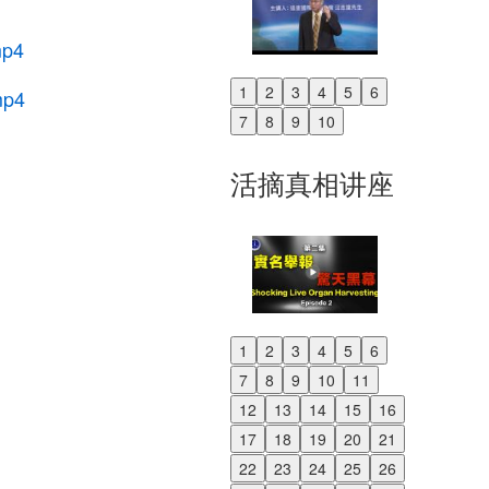
mp4
1
2
3
4
5
6
mp4
Previous
7
8
9
10
Next
活摘真相讲座
1
2
3
4
5
6
Previous
7
8
9
10
11
Next
12
13
14
15
16
17
18
19
20
21
22
23
24
25
26