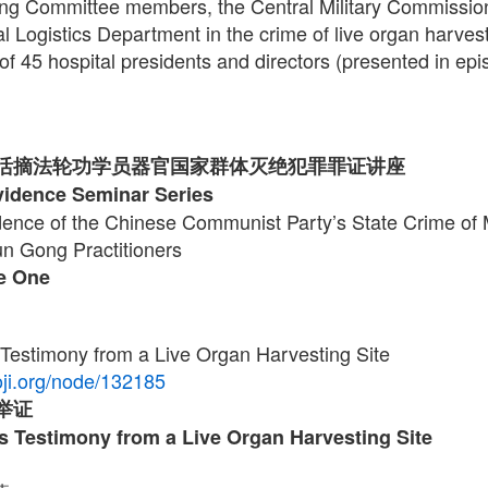
ing Committee members, the Central Military Commissio
 Logistics Department in the crime of live organ harvest
of 45 hospital presidents and directors (presented in ep
活摘法轮功学员器官国家群体灭绝犯罪罪证讲座
Evidence Seminar Series
dence of the Chinese Communist Party’s State Crime of
un Gong Practitioners
e One
Testimony from a Live Organ Harvesting Site
ji.org/node/132185
举证
s Testimony from a Live Organ Harvesting Site