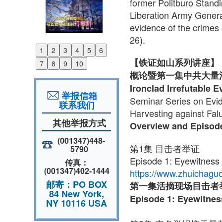
former Politburo Stand
Liberation Army General
evidence of the crimes 
26).
1
2
3
4
5
6
Previous
【铁证如山系列讲座】
7
8
9
10
Next
概论暨第一集中共大量
Ironclad Irrefutable 
举报信箱
Seminar Series on Evi
联系我们
Harvesting against Fal
其他举报方式
Overview and Episod
(001347)448-
第1集 目击者举证
5790
Episode 1: Eyewitness 
传真：
(001347)402-1444
https://www.zhuichaguo
邮寄：PO BOX
第一集
活摘现场目击者
84 New York,
Episode 1: Eyewitnes
NY 10116 USA