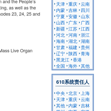
n and the People’s
天津
重庆
云南
ing, as well as the
内蒙
吉林
四川
isodes 23, 24, 25 and
宁夏
安徽
山东
山西
广东
广西
新疆
江苏
江西
河北
河南
浙江
海南
湖北
湖南
甘肃
福建
贵州
 Mass Live Organ
辽宁
陕西
青海
黑龙江
香港
全国
海外
其他
610系统责任人
中央
北京
上海
天津
重庆
云南
其他
内蒙
吉林