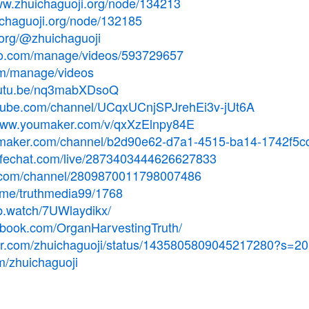
www.zhuichaguoji.org/node/134213
ichaguoji.org/node/132185
.org/@zhuichaguoji
meo.com/manage/videos/593729657
om/manage/videos
youtu.be/nq3mabXDsoQ
utube.com/channel/UCqxUCnjSPJrehEi3v-jUt6A
/www.youmaker.com/v/qxXzElnpy84E
umaker.com/channel/b2d90e62-d7a1-4515-ba14-1742f5c
safechat.com/live/2873403444626627833
at.com/channel/2809870011798007486
t.me/truthmedia99/1768
fb.watch/7UWlaydikx/
ebook.com/OrganHarvestingTruth/
tter.com/zhuichaguoji/status/1435805809045217280?s=20
om/zhuichaguoji