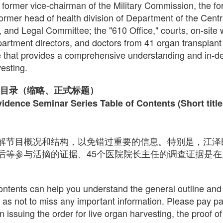
former vice-chairman of the Military Commission, the fo
ormer head of health division of Department of the Centr
, and Legal Committee; the "610 Office," courts, on-site
partment directors, and doctors from 41 organ transplant h
e that provides a comprehensive understanding and in-d
vesting.
目录（缩略、正式标题）
vidence Seminar Series Table of Contents (Short titles 
解节目概况和结构，以免错过重要的信息。特别是，江泽
等参与活摘的证据、45个医院院长主任的调查证据是在后面
ontents can help you understand the general outline and s
as not to miss any important information. Please pay part
issuing the order for live organ harvesting, the proof of 