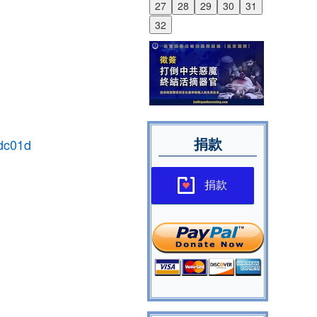
27
28
29
30
31
32
捐款
dc01d
捐款