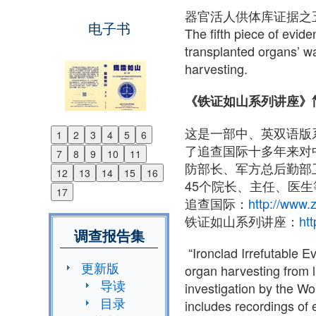
器官活人供体库证据之
电子书
The fifth piece of evid
transplanted organs’ wa
harvesting.
《铁证如山系列讲座》
这是一部中、英双语版
1
2
3
4
5
6
Previous
了追查国际十多年来对
7
8
9
10
11
Next
防部长、军方总后勤部卫
12
13
14
15
16
45个院长、主任、医
17
追查国际：
http://www.z
铁证如山系列讲座：
ht
调查报告集
“Ironclad Irrefutable 
更新版
organ harvesting from l
导读
investigation by the Wo
目录
includes recordings of