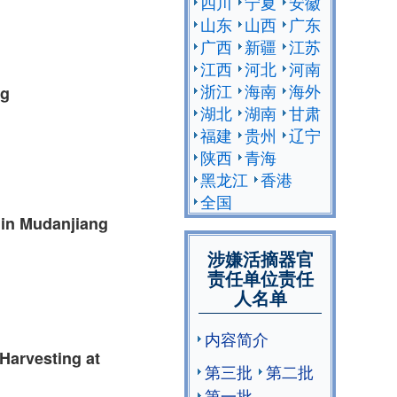
四川
宁夏
安徽
山东
山西
广东
广西
新疆
江苏
江西
河北
河南
浙江
海南
海外
ng
湖北
湖南
甘肃
福建
贵州
辽宁
陕西
青海
黑龙江
香港
全国
” in Mudanjiang
涉嫌活摘器官
责任单位责任
人名单
内容简介
Harvesting at
第三批
第二批
第一批