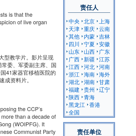
责任人
ts is that
the
中央
北京
上海
picion of live organ
天津
重庆
云南
其他
内蒙
吉林
四川
宁夏
安徽
山东
山西
广东
大型教学片。影片呈现
广西
新疆
江苏
局常委、军委副主席、国
江西
河北
河南
全国41家器官移植医院的
浙江
海南
海外
型速成资料片。
湖北
湖南
甘肃
福建
贵州
辽宁
陕西
青海
黑龙江
香港
exposing the CCP’s
全国
of more than a decade of
n Gong (WOIPFG). It
责任单位
Chinese Communist Party