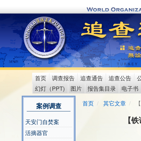
Skip
to
main
content
首页
调查报告
追查通告
追查公告
main
幻灯（PPT)
图片
报告集目录
电子书
menu
首页
其它文章
【
案例调查
【铁
天安门自焚案
活摘器官