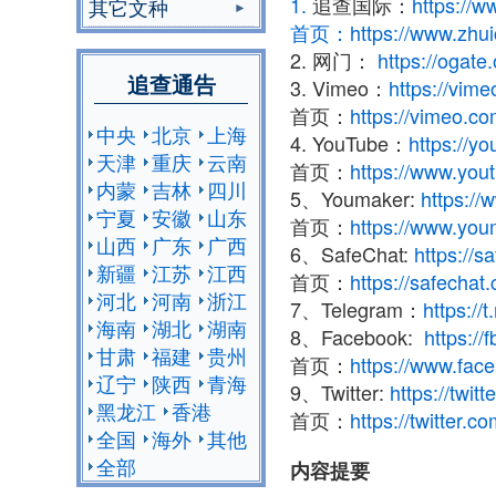
1.
追查国际：
https://
其它文种
首页：
https://www.zhu
2. 网门：
https://ogate
追查通告
3. Vimeo：
https://vi
首页：
https://vimeo.c
中央
北京
上海
4. YouTube：
https://
天津
重庆
云南
首页：
https://www.yo
内蒙
吉林
四川
5、Youmaker:
https:/
宁夏
安徽
山东
首页：
https://www.yo
山西
广东
广西
6、SafeChat:
https://
新疆
江苏
江西
首页：
https://safech
河北
河南
浙江
7、Telegram：
https://
海南
湖北
湖南
8、Facebook:
https://
甘肃
福建
贵州
首页：
https://www.fac
辽宁
陕西
青海
9、Twitter:
https://twi
黑龙江
香港
首页：
https://twitter.c
全国
海外
其他
全部
内容提要