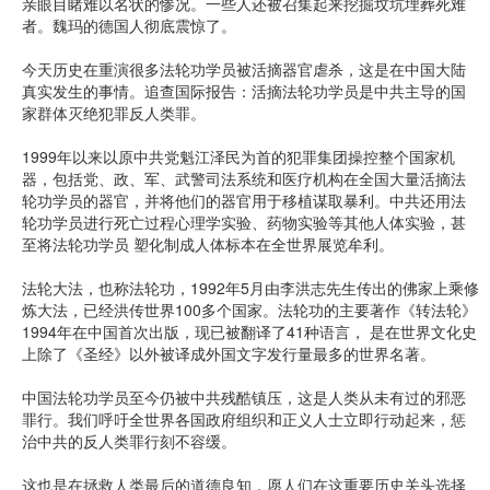
亲眼目睹难以名状的惨况。一些人还被召集起来挖掘坟坑埋葬死难
者。魏玛的德国人彻底震惊了。
今天历史在重演很多法轮功学员被活摘器官虐杀，这是在中国大陆
真实发生的事情。追查国际报告：活摘法轮功学员是中共主导的国
家群体灭绝犯罪反人类罪。
1999年以来以原中共党魁江泽民为首的犯罪集团操控整个国家机
器，包括党、政、军、武警司法系统和医疗机构在全国大量活摘法
轮功学员的器官，并将他们的器官用于移植谋取暴利。中共还用法
轮功学员进行死亡过程心理学实验、药物实验等其他人体实验，甚
至将法轮功学员 塑化制成人体标本在全世界展览牟利。
法轮大法，也称法轮功，1992年5月由李洪志先生传出的佛家上乘修
炼大法，已经洪传世界100多个国家。法轮功的主要著作《转法轮》
1994年在中国首次出版，现已被翻译了41种语言， 是在世界文化史
上除了《圣经》以外被译成外国文字发行量最多的世界名著。
中国法轮功学员至今仍被中共残酷镇压，这是人类从未有过的邪恶
罪行。我们呼吁全世界各国政府组织和正义人士立即行动起来，惩
治中共的反人类罪行刻不容缓。
这也是在拯救人类最后的道德良知，愿人们在这重要历史关头选择