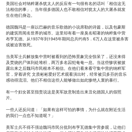
美国社会对纳粹屠杀犹太人的反应有一句很有名的话叫「相信这无
法相信的事」。当年很多德国人也不敢相信对犹太人的大屠杀就发
生在他们身边。
德国魏玛是一座以巴赫的音乐歌德的小说席勒的诗篇，以及包豪斯
的建筑而闻名世界的城市。这里却有着一座臭名昭著的纳粹集中营
布亨瓦德。从1937年到1945年期间总共约有5．6万人在这里被杀害
或被迫害致死。
当美军士兵解放集中营时被看到的恐怖景象完全惊呆了，还没来得
及焚烧的尸体到处堆积，两万多名囚犯奄奄一息。当这些惨状被披
露出来之后魏玛市民根本不相信。在他们看来看守集中营的纳粹军
官，穿着讲究 文质彬彬爱好艺术观看演出时，经常被贝多芬的音乐
感动得流泪。他们不相信这些人能够做出如此惨绝人寰的暴行。
有一个妇女甚至指责说这是美军故意制造出来丑化德国人的假照
片。
一些人还反问道：「如果有这样可怕的事情，为什么就在附近生活
的我们一点也不知道呢？」
美军士兵不得不强迫魏玛市民分批到布亨瓦德集中营参观，让他们