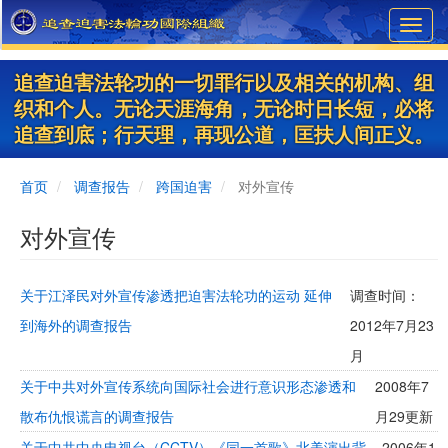
Skip
Toggl
to
navig
main
content
追查迫害法轮功的一切罪行以及相关的机构、组
织和个人。无论天涯海角，无论时日长短，必将
追查到底；行天理，再现公道，匡扶人间正义。
首页
调查报告
跨国迫害
对外宣传
对外宣传
关于江泽民对外宣传渗透把迫害法轮功的运动 延伸
调查时间：
到海外的调查报告
2012年7月23
月
关于中共对外宣传系统向国际社会进行意识形态渗透和
2008年7
散布仇恨谎言的调查报告
月29更新
关于中共中央电视台（CCTV）《同一首歌》北美演出背
2006年1