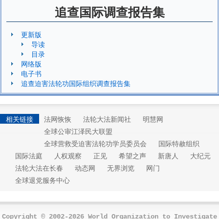
追查国际调查报告集
更新版
导读
目录
网络版
电子书
追查迫害法轮功国际组织调查报告集
相关链接
法网恢恢
法轮大法新闻社
明慧网
全球公审江泽民大联盟
全球营救受迫害法轮功学员委员会
国际特赦组织
国际法庭
人权观察
正见
希望之声
新唐人
大纪元
法轮大法在长春
动态网
无界浏览
网门
全球退党服务中心
Copyright © 2002-2026 World Organization to Investigate