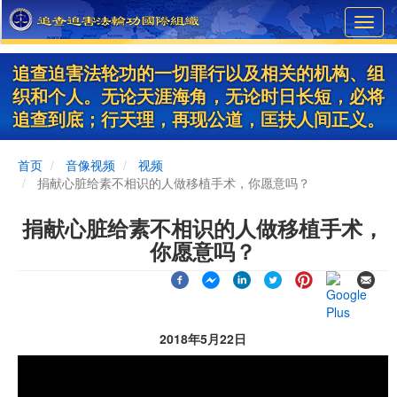
Skip
Toggl
to
navig
main
content
追查迫害法轮功的一切罪行以及相关的机构、组
织和个人。无论天涯海角，无论时日长短，必将
追查到底；行天理，再现公道，匡扶人间正义。
首页
音像视频
视频
捐献心脏给素不相识的人做移植手术，你愿意吗？
捐献心脏给素不相识的人做移植手术，
你愿意吗？
2018年5月22日