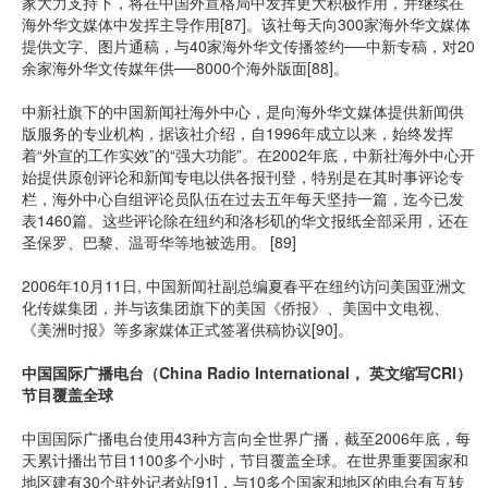
家大力支持下，将在中国外宣格局中发挥更大积极作用，并继续在
海外华文媒体中发挥主导作用[87]。该社每天向300家海外华文媒体
提供文字、图片通稿，与40家海外华文传播签约──中新专稿，对20
余家海外华文传媒年供──8000个海外版面[88]。
中新社旗下的中国新闻社海外中心，是向海外华文媒体提供新闻供
版服务的专业机构，据该社介绍，自1996年成立以来，始终发挥
着“外宣的工作实效”的“强大功能”。在2002年底，中新社海外中心开
始提供原创评论和新闻专电以供各报刊登，特别是在其时事评论专
栏，海外中心自组评论员队伍在过去五年每天坚持一篇，迄今已发
表1460篇。这些评论除在纽约和洛杉矶的华文报纸全部采用，还在
圣保罗、巴黎、温哥华等地被选用。 [89]
2006年10月11日, 中国新闻社副总编夏春平在纽约访问美国亚洲文
化传媒集团，并与该集团旗下的美国《侨报》、美国中文电视、
《美洲时报》等多家媒体正式签署供稿协议[90]。
中国国际广播电台（China Radio International， 英文缩写CRI）
节目覆盖全球
中国国际广播电台使用43种方言向全世界广播，截至2006年底，每
天累计播出节目1100多个小时，节目覆盖全球。在世界重要国家和
地区建有30个驻外记者站[91]，与10多个国家和地区的电台有互转