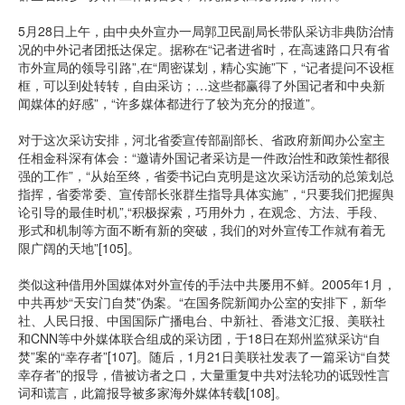
5月28日上午，由中央外宣办一局郭卫民副局长带队采访非典防治情
况的中外记者团抵达保定。据称在“记者进省时，在高速路口只有省
市外宣局的领导引路”,在“周密谋划，精心实施”下，“记者提问不设框
框，可以到处转转，自由采访；…这些都赢得了外国记者和中央新
闻媒体的好感”，“许多媒体都进行了较为充分的报道”。
对于这次采访安排，河北省委宣传部副部长、省政府新闻办公室主
任相金科深有体会：“邀请外国记者采访是一件政治性和政策性都很
强的工作”，“从始至终，省委书记白克明是这次采访活动的总策划总
指挥，省委常委、宣传部长张群生指导具体实施”，“只要我们把握舆
论引导的最佳时机”,“积极探索，巧用外力，在观念、方法、手段、
形式和机制等方面不断有新的突破，我们的对外宣传工作就有着无
限广阔的天地”[105]。
类似这种借用外国媒体对外宣传的手法中共屡用不鲜。2005年1月，
中共再炒“天安门自焚”伪案。“在国务院新闻办公室的安排下，新华
社、人民日报、中国国际广播电台、中新社、香港文汇报、美联社
和CNN等中外媒体联合组成的采访团，于18日在郑州监狱采访“自
焚”案的“幸存者”[107]。随后，1月21日美联社发表了一篇采访“自焚
幸存者”的报导，借被访者之口，大量重复中共对法轮功的诋毁性言
词和谎言，此篇报导被多家海外媒体转载[108]。