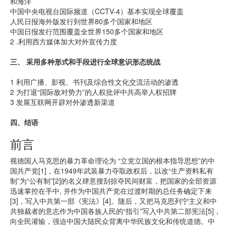
和海洋
中国中央电视台国际频道（CCTV-4）基本实现全球覆盖
人民日报海外版发行到世界80多个国家和地区
中国日报发行范围覆盖全世界150多个国家和地区
2 .利用西方媒体加大对外宣传力度
三、 采用多种形式和手段进行全球意识形态统战
1 利用广播、影视、书刊及综合性文化交流活动的渗透
2 为打退“国际敌对势力”的人权批评中共高举人权招牌
3 发展互联网开辟对外渗透新渠道
四、结语
前言
视德国人马克思的暴力革命理论为 “立党立国的根本指导思想”的中
国共产党[1]，在1949年武装暴力夺取政权后，以改“生产资料私有
制”为“公有制”[2]的名义肆意搜刮掠夺民间财富，把国家的全部资源
迅速掌控在手中, 并作为中国共产党在过渡时期的总任务确定下来
[3]，写入中共第一部《宪法》[4]。随后，又把马克思列宁主义和中
共独裁者的意志作为中国各族人民的“指引”写入中共第二部宪法[5]，
向全民灌输，强迫中国大陆民众背离中华民族文化和传统道德。中