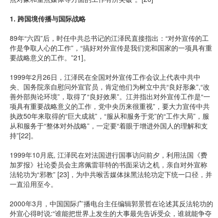
1. 跨国境传播与国际战略
89年“六四”后，时任中共总书记的江泽民直接指出：“对外宣传的工
作是争取人心的工作”，“搞好对外宣传是我们党和国家的一项具有重
要战略意义的工作。”21]。
1999年2月26日，江泽民在全国对外宣传工作会议上代表中共中
央、国务院亲自慰问外宣官员，肯定他们为树立中共“良好形象”,“改
善外部舆论环境”，取得了“良好效果”。江并指出对外宣传工作是“一
项具有重要战略意义的工作，党中央历来很重视”，要大力宣传中共
执政50年来取得的“巨大成就”，“服从和服务于党”的“工作大局”，服
从和服务于“整体对外战略”，一定要“着眼于增进外国人的理解和支
持”[22]。
1999年10月底, 江泽民在对法国进行国事访问前夕，利用法国《费
加罗报》社论委员会主席佩雷菲特的书面采访之机，亲自对外宣称
法轮功为“邪教” [23]，为中共喉舌媒体抹黑法轮功定下统一口径，并
一直沿用至今。
2000年3月，中国国际广播电台主任编辑郭景哲在论述其反法轮功的
外宣心得时说:“谁能把世界上发生的大事最先告诉受众，谁就能争夺