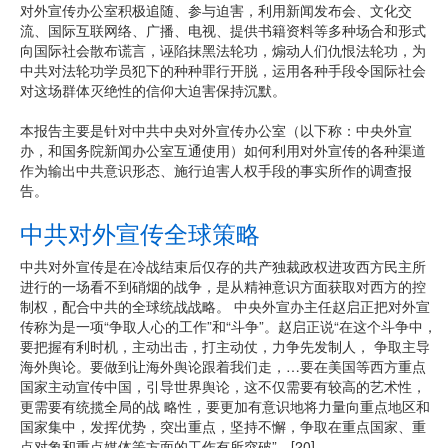
对外宣传办公室积极追随、参与迫害，利用新闻发布会、文化交
流、国际互联网络、广播、电视、提供书籍资料等多种场合和形式
向国际社会散布谎言，诬陷抹黑法轮功，煽动人们仇恨法轮功，为
中共对法轮功学员犯下的种种罪行开脱，运用各种手段令国际社会
对这场群体灭绝性的信仰大迫害保持沉默。
本报告主要是针对中共中央对外宣传办公室（以下称：中央外宣
办，和国务院新闻办公室互通使用）如何利用对外宣传的各种渠道
作为输出中共意识形态、施行迫害人权手段的事实所作的调查报
告。
中共对外宣传全球策略
中共对外宣传是在冷战结束后仅存的共产独裁政权进攻西方民主所
进行的一场看不到硝烟的战争，是从精神意识方面获取对西方的控
制权，配合中共的全球统战战略。 中央外宣办主任赵启正把对外宣
传称为是一项“争取人心的工作”和“斗争”。赵启正说“在这个斗争中，
要把握有利时机，主动出击，打主动仗，力争先发制人， 争取主导
海外舆论。要做到让海外舆论跟着我们走，…要在美国等西方重点
国家主动宣传中国，引导世界舆论，这不仅需要有较高的艺术性，
更需要有统揽全局的战 略性，要更加有意识地将力量向重点地区和
国家集中，发挥优势，突出重点，坚持不懈，争取在重点国家、重
点对象和重点媒体等方面的工作有所突破”。[20]