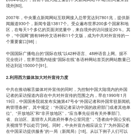
境外[80]。
2007年，中央重点新闻网站互联网接入总带宽达到7801兆，提供新
闻频道930个，新闻专题13817个。受众遍布世界200多个国家和地
区，在每天1个多亿的页面浏览量中，来自境外的访问接近20％。其
中，“中国网”拥有9种外文语种和11个文版，成为中共对外宣传的一
个重要窗口[98]；
中国国际广播电台的“国际在线”以42种语言、48种语音上网。据不
完全统计，世界范围内链接“国际在线”各语种网站首页的网站数量已
经达到近15000个[91]。
2.利用西方媒体加大对外宣传力度
中共在推动喉舌媒体对外宣传的同时，为控制中国大陆境内的外国
记者的采访报道内容在中共对外宣传的范围之内，早在1990年1月
19日，中国国务院就发布实施第47号令“外国记者和外国常驻新闻机
构管理条例”。其中规定：“外国记者采访中国的政府部门或者其他单
位”、“开放地区”和“非开放地区”，“应当事先征得有关外事部门、
省、自治区、直辖市人民政府外事办公室同意”，“违者由中国公安机
关视情节予以处罚”[99]。同时，中央外宣办相应设立了“为外国记者
在中国采访提供服务”的一局（新闻局）[18]。从以下例子人们可以