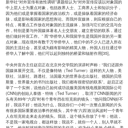
新华社“对外宣传有效性调研”课题组认为“对外宣传应该以对象国的
中上层人士为重点对象，包括政界人士、工商界人士和知识分子，
因为他们或是掌握着国家的政治权力，或是操纵着国家的经济命
脉，或是影响着国家的思想舆论。而我外宣媒体，则应根据自己的
特点，将重点工作放在对象国的主流媒体，加强与它们的交流与合
作，特别是要与外国媒体著名人士交朋友，建立密切的联系，通过
他们做好外宣工作。” 而“华侨华人和我留学生是我国外宣的另一重
点对象…现在境外有数千万华侨华人，他们中的不少人已进入所在
国的主流社会，甚至成为颇有影响的精英人物，外国人往往通过华
侨华人了解中国，他们可以起到独特的桥梁和辐射作用[35]。
中央外宣办主任赵启正在北京外交学院的演讲时声称：“我们还跟外
国媒体展开交流。不仅是像特纳（Ted Turner）这样的大人物，美
联社、法新社、路透社、法国最大的世界杂志出版社、德国的贝塔
斯曼，世界最大的书刊出版社，我们都有很密切的联系”。赵启正还
举了一个实例，说他自己如何成功说服美国有线电视新闻国际公司
(CNN)的创始人泰德・特纳（Ted Turner），取消了CNN新闻的片
头有关89年“六四”时有个青年挡在坦克前的镜头：“他问我CNN好不
好，我说不好；他说为什么，我说你们一小时一次整点新闻的片头
有很多国际重要政治事件的镜头，其中有‘六四’政治风波时一个青年
人在坦克前走来走去的镜头。我说，这个镜头你放了十年；他说，
不是我一家电视台，都这样放；我说不，就你一个人，别人早就不
放了。他当时就对旁边国际部的主任说：‘你为什么老放 个镜头，美