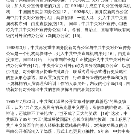
境，加大对外宣传渗透的力度，在1991年1月成立了对外宣传最高机
构――中国国务院新闻办公室[12]。1993年3月, 国务院新闻办公室
与中共中央对外宣传小组，两块招牌，一套人马，列入中共中央直
属机构序列，由党直接操控[13]。 同年，中共中央对外宣传小组改
称为中共中央对外宣传办公室[14]。各省、自治区、直辖市均设有同
级的对外宣传办公室（新闻办公室）[15]。
1998年3月，中共再次重申国务院新闻办公室与中共中央对外宣传办
公室是一个机构两块牌子，列入中共中央直属机构序列[16]，由党直
接操控。同年4月始，上海市副市长赵启正被提升为中共中央对外宣
传办公室主任[17]。中央外宣办对外仍称为国务院新闻办公室，以提
供信息、对外联络及协助传播媒介、联系沟通等形式进行更策略性
的意识形态渗透。除设置负责文件、行政事务管理的秘书局和负责
下属机构的人员管理和培训工作的人事局外，内设的七个局[18]，围
绕着如何对外输出中共的意图发挥各自的职能(功能)。
1999年7月20日，中共和江泽民公开宣布对信仰“真善忍”的民众镇
压，认为 “共产党人所具有的马克思主义理论，所信奉的唯物论、无
神论，还战胜不了法轮功”，“岂不成了天大的笑话！[19]” 这次，中
共吸取了89年“六四”屠城后被国际社会孤立制裁的教训，加上积累了
共产主义近百年的整人经验和极端残暴的手段，对法轮功民众的迫
害由公开渐渐转入了隐蔽，形式上也更具欺骗性。9年来，中共中央