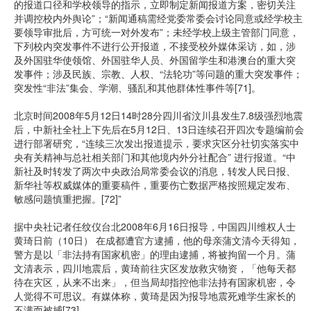
的报道口径和学校领导的指示，立即制定新闻报道方案，密切关注
并调控校内外舆论”；“新闻通稿需经党委常委会讨论同意或经学校主
要领导审批后，方可统一对外发布”；未经学校上级主管部门同意，
下列校内突发事件不进行公开报道，不接受校外媒体采访，如，涉
及外国驻华使领馆、外国驻华人员、外国留学生和港澳台的重大突
发事件；涉及民族、宗教、人权、“法轮功”等问题的重大突发事件；
突发性“非法”集会、学潮、骚乱和其他群体性事件等[71]。
北京时间2008年5月12日14时28分四川省汶川县发生7.8级强烈地震
后，中新社全社上下先后在5月12日、13日连续召开四次专题编前会
进行部署研究，“连续三次发出报道提示，要求灾区分社切实落实中
央有关精神与总社相关部门和其他境内外分社配合” 进行报道。“中
新社及时转发了两次中央政治局常委会议的消息，转发人民日报、
新华社等权威媒体的重要稿件，重要伤亡数据严格按照规定发布、
敏感问题慎重把握。[72]”
据中央社记者任纹仪台北2008年6月16日报导，中国四川维权人士
黄琦日前（10日） 在成都遭官方逮捕，他的母亲蒲文清今天得知，
警方是以「非法持有国家机密」的理由逮捕，将被拘留一个月。蒲
文清表示，四川地震后，黄琦前往灾区发放救灾物资，「他每天都
待在灾区，从来不出来」，但当局却指控他非法持有国家机密，令
人觉得不可思议。有媒体称，黄琦是因为报导地震死难学生家长的
不满而被捕[73]。