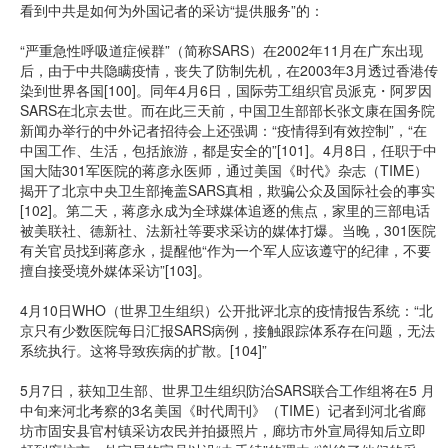
看到中共是如何为外国记者的采访“提供服务”的：
“严重急性呼吸道症候群”（简称SARS）在2002年11月在广东出现
后，由于中共隐瞒疫情，丧失了防制先机，在2003年3月透过香港传
染到世界各国[100]。同年4月6日，国际劳工组织官员派克・阿罗因
SARS在北京去世。而在此三天前，中国卫生部部长张文康在国务院
新闻办举行的中外记者招待会上还强调：“疫情得到有效控制”，“在
中国工作、生活，包括旅游，都是安全的”[101]。4月8日，任职于中
国大陆301军医院的蒋彦永医师，通过美国《时代》杂志（TIME）
揭开了北京中央卫生部掩盖SARS真相，欺骗公众及国际社会的事实
[102]。第二天，蒋彦永成为全球媒体追逐的焦点，家里的三部电话
被美联社、德新社、法新社等要求采访的媒体打爆。当晚，301医院
有关官员找到蒋彦永，提醒他“作为一个军人应该遵守的纪律，不要
擅自接受境外媒体采访”[103]。
4月10日WHO（世界卫生组织）公开批评北京的疫情报告系统：“北
京只有少数医院每日汇报SARS病例，接触跟踪体系存在问题，无法
系统执行。这将导致疾病的扩散。[104]”
5月7日，获知卫生部、世界卫生组织防治SARS联合工作组将在5 月
中旬来河北考察的3名美国《时代周刊》（TIME）记者到河北省廊
坊市固安县官村镇采访农民并拍摄照片，廊坊市外宣局得知后立即