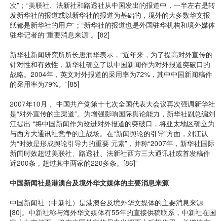
次”；“美联社、法新社和路透社从中国发出的报道中，一半左右是转
发新华社的报道或以新华社的报道为基础的，境外的大多数华文报
纸都是新华社的用户”；“新华社的报道也是外国驻华机构和境外媒体
驻华记者的“重要消息来源”。[82]
新华社新闻研究所所长唐润华表示，“近年来，为了提高对外宣传的
针对性和有效性，新华社确立了以中国新闻作为对外报道突破口的
战略。2004年，英文对外报道的采用率为72%，其中中国新闻稿件
的采用率为79%。”[85]
2007年10月， 中国共产党第十七次全国代表大会议再次强调新华社
是“对外宣传的主渠道”。为增强影响国际舆论能力，新华社副总编刘
江提出 “将中国新闻作为改进对外报道的突破口，将亚太地区确立为
与西方大通讯社竞争的主战场。在“新闻舆论的引导”方面，刘江认
为“时效是形成舆论引导力的重要 元素”，并称“2007年，新华社国际
新闻时效超过美联社、路透社、法新社西方三大通讯社或首发稿件
近200条，超过其中两家的220多条。[86]”
中国新闻社是港澳台及境外华文媒体的主要消息来源
中国新闻社（中新社）是港澳台及境外华文媒体的主要消息来源
[80]。中新社称与海外华文媒体有55年的直接供稿联系，中新社在国