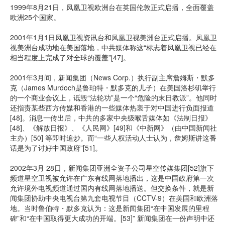
1999年8月21日，凤凰卫视欧洲台在英国伦敦正式启播，全面覆盖
欧洲25个国家。
2001年1月1日凤凰卫视资讯台和凤凰卫视美洲台正式启播。凤凰卫
视美洲台成功地在美国落地，中共媒体称这“标志着凤凰卫视已经在
相当程度上完成了对全球的覆盖”[47]。
2001年3月间，新闻集团（News Corp.）执行副主席詹姆斯・默多
克（James Murdoch是鲁珀特・默多克的儿子）在美国洛杉矶举行
的一个商业会议上，诋毁“法轮功”是一个“危险的末日教派”。他同时
还指责某些西方传媒和香港的一些媒体热衷于对中国进行负面报道
[48]。消息一传出后，中共的多家中央级喉舌媒体如《法制日报》
[48]、《解放日报》、《人民网》[49]和《中新网》（由中国新闻社
主办）[50] 等即时追炒。而“一些人权活动人士认为，詹姆斯讲这番
话是为了讨好中国政府”[51]。
2002年3月 28日，新闻集团亚洲全资子公司星空传媒集团[52]旗下
频道星空卫视被允许在广东有线网落地播出，这是中国政府第一次
允许境外电视频道通过国内有线网落地播送。但交换条件，就是新
闻集团协助中央电视台第九套电视节目（CCTV-9）在美国和欧洲落
地。当时鲁伯特・默多克认为：这是新闻集团“在中国发展的里程
碑”和“在中国取得更大成功的开端。[53]” 新闻集团在一份声明中还