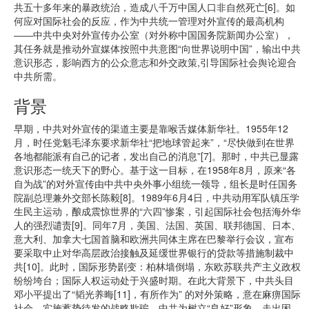
共五十多年来的暴政统治，造成八千万中国人口非自然死亡[6]。如
何应对国际社会的反应，作为中共统一管理对外宣传的最高机构
――中共中央对外宣传办公室（对外称中国国务院新闻办公室），
其任务就是推动外宣媒体按照中共意图“向世界说明中国”，输出中共
意识形态，影响西方的公众意志和外交政策,引导国际社会舆论迎合
中共所需。
背景
早期，中共对外宣传的渠道主要是靠喉舌媒体新华社。1955年12
月，时任党魁毛泽东要求新华社“把地球管起来”，“尽快做到在世界
各地都能派有自己的记者，发出自己的消息”[7]。那时，中共已显露
意识形态一统天下的野心。基于这一目标，在1958年8月，原来“各
自为战”的对外宣传由中共中央外事小组统一领导，组长是时任国务
院副总理兼外交部长陈毅[8]。1989年6月4日，中共动用军队镇压学
生民主运动，酿成震惊世界的“六四”惨案，引起国际社会包括海外华
人的强烈谴责[9]。同年7月，美国、法国、英国、联邦德国、日本、
意大利、加拿大七国首脑和欧洲共同体主席在巴黎举行会议，宣布
要采取中止对华高层政治接触及延缓世界银行的贷款等措施制裁中
共[10]。此时，国际形势剧变：柏林墙倒塌，东欧苏联共产主义政权
纷纷垮台；国际人权运动处于兴盛时期。在此大背景下，中共头目
邓小平提出了“韬光养晦[11]，有所作为” 的对外策略，意在麻痹国际
社会，实施蓄势待发的战略欺骗。中共为树立“良好”形象，走出困