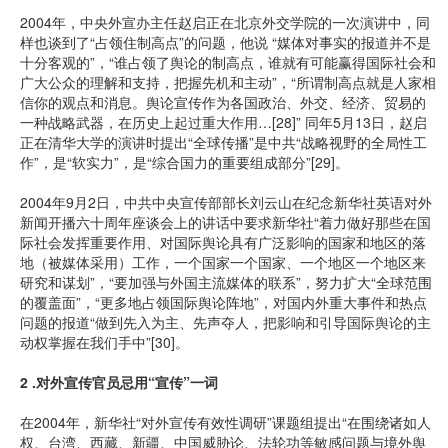
2004年，中央外宣办主任赵启正在北京外交学院的一次演讲中，同
样也谈到了“占领住制高点”的问题，他说 “媒体对事实的报道并不是
十分客观的”，“谁占领了舆论的制高点，谁就有可能赢得国际社会和
广大公众的理解和支持，把握先机和主动”，“所谓制高点就是人家相
信你的观点和消息。舆论宣传作为各国政治、外交、经济、贸易的
一种战略武器，在历史上起过重大作用…[28]” 同年5月13日，赵启
正在清华大学的演讲时提出“全球传播”是中共“战略视野的全局性工
作”，是“软实力”，是“综合国力的重要组成部分”[29]。
2004年9月2日，中共中央宣传部部长刘云山在纪念新华社英语对外
新闻开播六十周年座谈会上的讲话中要求新华社“着力做好那些在国
际社会发挥重要作用、对国际舆论具有广泛影响的国家和地区的落
地（被媒体采用）工作，一个国家一个国家、一个地区一个地区来
研究和谋划”，“要加强与外国主流媒体的联系”，努力扩大“全球范围
的覆盖面”，“更多地占领国际舆论阵地”，对国内外重大事件和热点
问题的报道“做到先入为主、先声夺人，把影响和引导国际舆论的主
动权掌握在我们手中”[30]。
2 .对外宣传官员忌用“宣传”一词
在2004年，新华社“对外宣传有效性调研”课题组提出“在围绕诸如人
权、台湾、西藏、新疆、中国威胁论、法轮功等敏感问题与境外舆