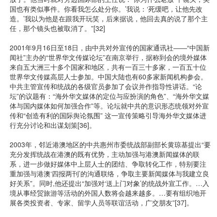
国也有类似事件。你看我怎么处分你。’我说：‘死缓吧，让他先改
造。’我以为他是在跟我开玩笑，后来据说，他回去真的说了那个主
任，那个镜头也被取消了。”[32]
2001年9月16日至18日，由中共对外宣传的国家通讯社――“中国新
闻社”主办的“世界华文传媒论坛”在南京举行，据称到会的境外媒体
来自五大洲三十多个国家和地区，共有一百三十多家，一百五十位
世界华文传媒高层人士参加。中国大陆也有60多家新闻机构参会。
中共主管宣传和统战的各级官员参加了会议并作指导性讲话。“论
坛”的议题有：“海外华文媒体的定位与应扮演的角色”、“海外华文媒
体与国内媒体如何加强合作”等。论坛就中共的意识形态统领对外宣
传和“创造有利的国际舆论氛围” 这一宣传策略引导海外华文媒体进
行充分讨论和出谋划策[36]。
2003年，邻近港澳地区的中共惠州市委统战部副部长黄琼基提出“要
充分发挥统战在港澳的既有优势，主动加强与港澳新闻媒体的联
系，进一步做好媒体中上层人士的团结、争取转化工作，特别要注
重加强与港澳‘四报两刊’的沟通联络，争取主要新闻媒体与我建立良
好关系”。同时,他还提出“加强对‘送上门对象’的统战外宣工作。…入
境从事经贸旅游等活动的外国人数将会越来越多。…要有组织地开
展各类投资者、专家、留学人员等联谊活动，广交朋友”[37]。