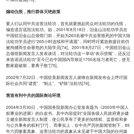
煽动仇恨，推行群体灭绝政策
要人们认同中共迫害法轮功，首先就要挑起民众对法轮功的仇恨，
编造谎言诋毁法轮功。如，2001年8月18日，旧金山法轮功学员在
中国驻旧金山总领馆门前，开始为263名被中共迫害致死的中国大陆
法轮功学员进行“265小时连续和平请愿”，同时呼吁紧急救援目前仍
被拘捕而生命垂危的大陆学员[74]。2001年8月27日，中国驻旧金山
总领馆新闻发言人发表谈话，对法轮功这一举动“表示愤慨”，还反过
来造谣说法轮功“至今已在中国国内导致近1700名练习者死亡，使无
数家庭破裂，妻离子散”[75]。
2002年7月22日，中国驻美新闻发言人谢锋在新闻发布会上呼吁国
际社会共同“谴责”、“制止”、“铲除”法轮功[76]。
营造有利中共的国际舆论环境
2004年3月30日，中国国务院新闻办公室发表题为《2003年中国人
权事业的进展》的白皮书。其中内容提到“全国各级人民政府逐步建
立健全新闻发言人制度，使公民享有了更多的知情权、监督权和参
与公共事务的权利”[77] 。而事实上，在中共严厉的新闻管制下，89
年六四惨案真象、迫害法轮功的真象从未见诸于中国大陆的任何媒