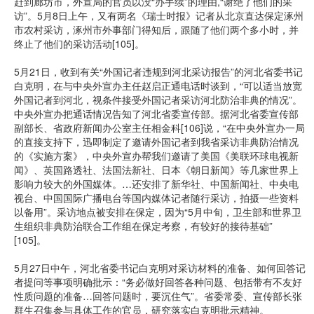
赶到廊坊市，外宣局的官员以没“办手续”的理由,“谢绝了他们的采
访”。5月8日上午，又有两名《瑞士时报》记者从北京直达保定涿州
市农村采访，涿州市外事部门得知后，跟随了他们两个多小时，并
终止了他们的采访活动[105]。
5月21日，收到有关“外国记者违规到河北采访报告”的河北省委书记
白克明，在与中央外宣办主任赵启正通电话时谈到，“可以适当放宽
外国记者到河北，视条件接受外国记者采访河北防治非典的情况”。
中央外宣办把通话情况告知了河北省委宣传部。据河北省委宣传部
副部长、省政府新闻办公室主任相金科[106]说，“在中央外宣办一局
的直接支持下，迅即制定了邀请外国记者到我省采访非典防治情况
的《实施方案》，中央外宣办帮我们邀请了美国《美联环球电视新
闻》、英国路透社、法国法新社、日本《朝日新闻》等几家世界上
影响力较大的外国媒体。…还安排了新华社、中国新闻社、中央电
视台、中国国际广播电台等国内媒体记者随行采访，拍摄一些资料
以备用”。采访地点被安排在保定，因为“5月中旬，卫生部和世界卫
生组织非典防治联合工作组在保定考察，有较好的接待基础”
[105]。
5月27日中午，河北省委书记白克明对采访材料的准备、如何回答记
者提问等事项明确批示：“务必做好回答各种问题、包括带有不友好
性质问题的准备…回答问题时，要沉住气”。省委常委、宣传部长张
群生召集参与具体工作的官员，研究落实白克明批示精神。