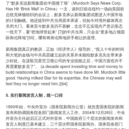
了“默多克说新闻集团在中国撞了墙”（Murdoch Says News Corp.
Has Hit ‘Brick Wall’ in China）一文，谈到日前在纽约一场由美国前
总统克林顿组织的会议上，默多克承认新闻集团试图进入中国市场
的计划触礁。他还提到中共当局原本承诺，但如今对境外媒体再次
关闭大门。看来至今默多克仍不甚解，念念不忘实现共产意识形态
一统天下，要“把地球管起来” [7]的中共当局，只会去“更多地占领国
际舆论阵地”[30]，哪有将舆论阵地拱手相让的道理。
新闻集团真正的教训，正如《经济学人》报导的，“投入十年的时间
和大笔的金钱与中共高层建立起的关系并未能给默多克先生带来多
少好处。在汲取完星空卫视公司的专业技能之后，中国方面也许不
再需要默多克了”。 (a decade spent investing time and money to
build relationships in China seems to have done Mr. Murdoch little
good. Having milked Star for its expertise, the Chinese may well
feel they no longer need him.)[64]
5. 实行新闻发言人制，统一口径
1993年始，中央外宣办（国务院新闻办公室）就负责国务院的新闻
发布和协调国务院各部门新闻发言人工作。2004年12月28日，中央
外宣办主任赵启正正式对外宣布，中国政府三个层次的新闻发布和
发言人制度已基本建立，三个层次即国务院新闻办、国务院各部门