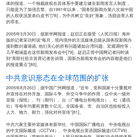
体的报道。一个独裁政权在其体系中要建立健全新闻发言人制度，
只能是为了加强言禁。自1991年以来，“国务院新闻办第八次就中国
的人权状况发表白皮书”[78]，为中共树立“良好”形象，洗脱迫害人权
的罪名。
2005年3月30日，据新华网报道，赵启正在接受《人民日报》海外
版的记者采访时说“每月，境内境外的主流媒体总能从国务院新闻办
接到数封邀请函, 他们关心的所有问题诸如台湾问题、宏观调控等，
几乎都涵盖在这些新闻发布会中[79]。赵启正答中国网记者问时谈
到“美联社驻京首席记者告诉我，国新办新闻发布会的内容都是他们
的报道重点”[80]。
中共意识形态在全球范围的扩张
2005年8月26日，据中国广州网报道，“近年，党和国家十分重视对
外宣传在对外开放、国际斗争、外交斗争中的作用，仅中央一级外
宣报（报纸）、刊（期刊）、台（广播电台和电视台）、社（通讯
社）等每年均要耗资数十亿元。全国各省、市、自治区也纷纷投入
人力、物力、财力，强化对外宣传”[81]。
中共六家主要外宣媒体有新华社、中国国际广播电台、中央电视台
的中文国际频道（CCTV4）、中央电视台英语国际频道(CCTV9)、
中国新闻社（简称中新社）、人民日报海外版。据称“中央级媒体新