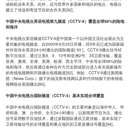
或租机业务关系。此外，还与世界许多国家和地区的电台、电视台
建立了传送和寄送节目的合作关系[92]。
中国中央电视台英语电视第九频道（CCTV-9）覆盖全球98%的陆地
和海洋
中央电视台英语频道CCTV-9是中国第一个以外国主流社会观众为主
要对象的电视频道。自2000年9月25日开播，经5年后已成为国家级
对外宣传全英语24小时播出的国际频道[ 93 ]。CCTV-9播出信号经
数字压缩后，通过泛美8、9、10号和亚洲2号、3S卫星传输，覆盖
亚洲、澳洲、非洲、美洲、欧洲、西太平洋、中东等全球98%的陆
地和海洋，然后再通过各种合作方式全部或部分进入有关国家城市
的有线电视网和开路播出电视频道[92]。例如，CCTV-9通过新闻集
团（News Corp.）旗下的福克斯有线网以及时代华纳旗下的有线电
视网络在美国播出[80]。
中国中央电视台国际频道（CCTV-4）基本实现全球覆盖
中国中央电视台国际频道（CCTV-4）的主要对象是以海外华人、华
侨和港、澳、台华侨。全天24小时播出，以新闻类节目为主。播出
信号采用数字压缩技术，通过多颗国际通讯卫星传输，基本实现了
卫星传输信号的全球覆盖和重点地区的卫星直播信号覆盖[94]。