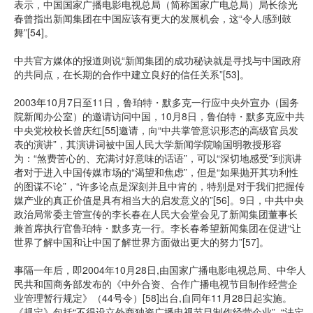
表示，中国国家广播电影电视总局（简称国家广电总局）局长徐光
春曾指出新闻集团在中国应该有更大的发展机会，这“令人感到鼓
舞”[54]。
中共官方媒体的报道则说“新闻集团的成功秘诀就是寻找与中国政府
的共同点，在长期的合作中建立良好的信任关系”[53]。
2003年10月7日至11日，鲁珀特・默多克一行应中央外宣办（国务
院新闻办公室）的邀请访问中国，10月8日，鲁伯特・默多克应中共
中央党校校长曾庆红[55]邀请，向“中共掌管意识形态的高级官员发
表的演讲”，其演讲词被中国人民大学新闻学院喻国明教授形容
为：“煞费苦心的、充满讨好意味的话语”，可以“深切地感受”到演讲
者对于进入中国传媒市场的“渴望和焦虑”，但是“如果抛开其功利性
的图谋不论”，“许多论点是深刻并且中肯的，特别是对于我们把握传
媒产业的真正价值是具有相当大的启发意义的”[56]。9日，中共中央
政治局常委主管宣传的李长春在人民大会堂会见了新闻集团董事长
兼首席执行官鲁珀特・默多克一行。李长春希望新闻集团在促进“让
世界了解中国和让中国了解世界方面做出更大的努力”[57]。
事隔一年后，即2004年10月28日,由国家广播电影电视总局、中华人
民共和国商务部发布的《中外合资、合作广播电视节目制作经营企
业管理暂行规定》（44号令）[58]出台,自同年11月28日起实施。
《规定》包括“不得设立外商独资广播电视节目制作经营企业”, “法定