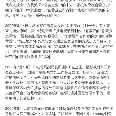
代表人须由中方委派”和“合营企业中的中方一家机构应在合营企业中
拥有不低于51%的股份”，“合营企业不得制作时政新闻和同类的专
题、专栏节目”等一系列苛刻条例。
2005年3月4日，就国家广电总局发出“关于实施（44号令）有关事
宜的通知”[59]，其中特别强调广播电视节目制作业有很强的“意识形
态属性”，要切实把握好“内容导向”，“了解境外合作者的政治倾向和
背景”，“防止境外‘不良思想文化’通过合资合作的方式进入节目制作
领域”，中共媒体随后发放消息“这意味着，在中国已有合资计划的索
尼、维亚康姆、新闻集团等外资影视巨头将不可能在短期内再度扩
张它们的影视制作业务” [60]。
2005年7月13日, 广电总局副局长田进[61]在全国广播影视对外工作
会议上强调，“加强广播影视对外工作是反西化、反分化、反渗透，
维护国家安全，守好舆论阵地的迫切要求…党中央、国务院历来十
分关注境外卫星电视的管理工作，中央领导多次作出重要指示。…
要确保辖区内允许播放的境外卫星电视接收用户信号全部来自于中
央监管平台。这是考察检验各级广电部门境外卫星管理水平的一项
简单明了的硬指标”[62]。
2005年8月，北京方面正式取消了准备允许默多克的新闻集团在中国
各地扩大其广电播出的计划[63]。9月19日，美国的Bloomberg刊登