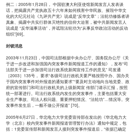
例二：2005年1月28日， 中国驻澳大利亚使馆新闻发言人发表谈
话，把揭露共产党执政五十六年来如何残害中华民族、摧毁中华文
化的大纪元社论《九评共产党》说成是“反华文章”；法轮功修炼者讲
真象、揭露中共实行群体灭绝性的信仰大迫害，被中共新闻发言人
说成是 “反华滋事活动”，并诋毁法轮功为“从事反华政治活动的反动
组织”[69]。
封锁消息
2003年11月23日，中国司法部根据中央办公厅、国务院办公厅《关
于进一步改进和加强国内突发事件新闻报道工作的通知》，发布“司
法部关于进一步加强司法行政系统新闻宣传工作的意见” 司发通
［2003］135号， 要求“各级司法行政机关要严格按照中办、国办关
于国内突发事件对外报道的通知要求”“要及时主动地向当地党委、政
府的宣传部门和司法行政机关的上级新闻宣 传部门请示汇报，按照
统一部署进行。司法行政系统内发生的突发事件，主要包括重大安
全生产事故、司法人权问题、重要押犯情况、“法轮功”…情况等。突
发事件发生后，一般不做公开报道” [70]。
2005年6月27日，华北电力大学党委宣传部在发出的《华北电力大
学（北京）校内突发事件新闻报道管理暂行办法》通知中规定，包
括：1党委宣传部和新闻发言人接到突发事件报道后，“依据已确定