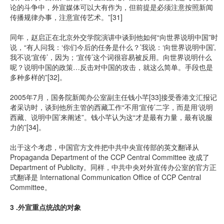
论的斗争中，外宣媒体可以大有作为，但前提是必须注意按照新闻
传播规律办事，注意宣传艺术。”[31]
同年，赵启正在北京外交学院演讲中谈到他如何“向世界说明中国”时
说，“有人问我：‘你们今后的任务是什么？’我说：‘向世界说明中国’,
我不说‘宣传’，因为；‘宣传’这个词很容易被反用。向世界说明什么
呢？说明中国的政策…反击对中国的攻击，就这么简单。手段也是
多种多样的”[32]。
2005年7月，国务院新闻办公室副主任钱小芊[33]接受香港文汇报记
者采访时，谈到他所主管的西藏工作“不用‘宣传’二字，而是用‘说明
西藏、说明中国’来阐述”。钱小芊认为这“才是最有力量，最有说服
力的”[34]。
出于这个考虑，中国官方文件把中共中央宣传部的英文翻译从
Propaganda Department of the CCP Central Committee 改成了
Department of Publicity。同样，中共中央对外宣传办公室的官方正
式翻译是 International Communication Office of CCP Central
Committee。
3 .外宣重点统战的对象