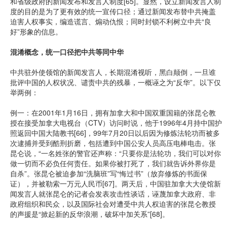
和省级政府的新闻发布和发言人制度[65]。显然，设立新闻发言人制
度的目的是为了更有效的统一宣传口径；通过新闻发布替中共掩盖
迫害人权事实，编造谎言、煽动仇恨；同时封锁不利树立中共“良
好”形象的信息。
混淆概念，统一口径把中共等同中华
中共驻外使领馆的新闻发言人，长期混淆视听，黑白颠倒，一旦谁
批评中国的人权状况、谴责中共的残暴，一概诬之为“反华”。以下仅
举两例：
例一：在2001年1月16日，拥有加拿大和中国双重国籍的张昆仑教
授在接受加拿大电视台（CTV）访问时说，他于1996年4月持中国护
照返回中国大陆教书[66]，99年7月20日以后因为修炼法轮功而被多
次逮捕并受到酷刑折磨，包括遭到中国公安人员高压电棒电击。张
昆仑说，“一名姓张的警官还声称：“只要你是法轮功，我们可以对你
做一切而不必负任何责任。如果你被打死了，我们就告诉外界你是
自杀”。张昆仑被迫参加“洗脑班”写“悔过书”（放弃修炼的书面保
证），并被勒索一万元人民币[67]。两天后，中国驻加拿大大使馆新
闻发言人就张昆仑的记者会发表攻击性谈话，诬蔑加拿大政府、非
政府组织和民众，以及国际社会对遭受中共人权迫害的张昆仑教授
的声援是“掀起新的反华浪潮，破坏中加关系”[68]。