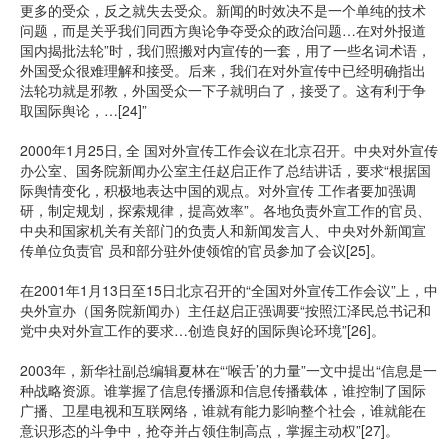
更多的受众，反之就失去受众。新闻的时效决不是一个单纯的技术
问题，而是关乎我们同西方舆论争夺受众的政治问题…在对外报道
国内揭批法轮”时，我们照搬对内宣传的一套，用了一些名词术语，
外国受众很难理解和接受。后来，我们在对外宣传中已经明确指出
法轮功就是邪教，外国受众一下子就明白了，接受了。这有利于争
取国际舆论，…[24]”
2000年1月25日, 全 国对外宣传工作会议在北京召开。中央对外宣传
办公室、国务院新闻办公室主任赵启正作了总结讲话，要求“根据国
际舆情变化，积极地表达中国的观点。对外宣传 工作者要加强调
研，制定规划，探索规律，提高效率”。各地负责外宣工作的官员、
中央和国家机关有关部门的负责人和新闻发言人、中央对外新闻宣
传单位负责官 员和部分驻外使领馆的官员参加了会议[25]。
在2001年1月13日至15日北京召开的“全国对外宣传工作会议”上，中
央外宣办（国务院新闻办）主任赵启正强调要“按照江泽民总书记和
党中央对外宣工作的要求…创造良好的国际舆论环境”[26]。
2003年，新华社副总编辑夏林在“‘喉舌’的力量”一文中提出“信息是一
种战略资源。谁掌握了信息传播源和信息传播载体，谁控制了国际
广播、卫星电视和互联网络，谁就有能力影响整个社会，谁就能在
意识形态的斗争中，抢夺并占领住制高点，掌握主动权”[27]。