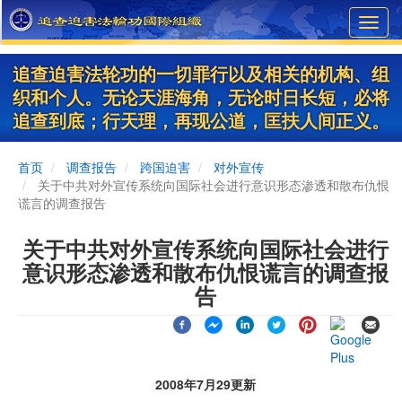
Skip
Toggl
to
navig
main
content
追查迫害法轮功的一切罪行以及相关的机构、组
织和个人。无论天涯海角，无论时日长短，必将
追查到底；行天理，再现公道，匡扶人间正义。
首页
调查报告
跨国迫害
对外宣传
关于中共对外宣传系统向国际社会进行意识形态渗透和散布仇恨
谎言的调查报告
关于中共对外宣传系统向国际社会进行
意识形态渗透和散布仇恨谎言的调查报
告
2008年7月29更新