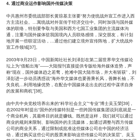
4. 通过商业运作影响国外传媒决策
中共惠州市委统战部部长黄琼基主张要“努力使统战外宣工作进入西
方主流社会。…寓统战对外宣传于经济交往中。同时加强与国外媒
体的联络，特别要争取与美国和西方七国工业集团的主流媒体沟
通，注重与国外媒体驻我国境内人员联络感情，深交朋友，有计划
地开展一些联谊活动，…通过他们建立境外宣传阵地，扩大统战外
宣工作领域[37]。
2003年9月23日，中国新闻社社长刘泽彭在第二届世界华文传媒论
坛上为“借船出海”――大陆报刊直接提供专版给海外媒体造势，声
称“现在，国外媒体趋之若骛，抢滩中国大陆市场，并大有斩获”，刘
泽彭进一步动员诱惑说“海外华文媒体也要善乘长风，善舞长袖，不
失良机…利用地缘优势，在配合中国媒体走出去的过程中谋求自身
的发展和商机”[38]。
由中共中央党校培养出来的“科学社会主义”“专业”博士吴玉荣[39]，
在2002年时提出“国外的传媒特别是一些跨国传媒集团说到底就是一
个商业机构，其最终目的就是赚钱。既然是这样，我们就可以通过
商业的规则来限制、影响国外的主流媒体，如通过调整与西方传媒
公司的商业关系，通过限制或批准这些媒体公司在中国的经济活
动，通过购买这些公司的股票来影响这些传媒公司的决策层”。吴玉