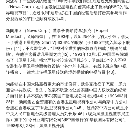
荣还举了一些成功的经验:“90年代中期我们就先后通过允许新闻集团
（News Corp.）在中国发展卫星电视而使其终止了反华的BBC的“世
界电视节目”，通过限制“迪斯尼”在中国的经营活动打击其参与制作
分裂西藏的节目也颇有成效”[40]。
新闻集团（News Corp.）董事长鲁珀特.默多克（Rupert
Murdoch，又译梅铎），在1993年，以5. 25亿美元的大价钱，刚买
下了香港卫星电视( StarTV) 63.6% 的股权（于1995年购入其余下股
份）[41]，不久即宣称，“卫视对全世界的极权政府构成了明确的威
胁”。在他讲这番话几星期之内[42]，1993年10月5日,中国国务院颁
布了《卫星电视广播地面接收设施管理规定》, 明确规定“个人不得
安装和使用卫星地面接收设施”,“各地的电视台、有线电视台和电视
转播台，一律禁止转播卫星传送的境外播放的电视节目”[43]。
为能够在中国大陆赢得更大的市场份额，默多克改变了态度，尽力
迎合中共政权。首先，他毫不犹豫地让曾实播中国人权状况的纪录
片而引起中共不满的BBC(英国广播电视公司)出局[44]；1996年3月
25日，新闻集团全资拥有的香港卫星电视有限公司与两家中方公司
合股在香港成立了“凤凰卫视有限公司”[45]。这两家中方公司就是原
中央人民广播电台高级管理人员刘长乐[46]（现为凤凰卫视董事局主
席）旗下的“今日亚洲有限公司”和中国银行的“华颖国际有限公司”。
1998年8月28日，凤凰卫视开播。