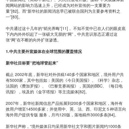
闻网站的影响力迅速上升，已经成为对外宣传的一支重要力
量”[82]。而“新华社的新闻消息早已被联合国列为主要参考资料之
一”[83]。
中共通过这十几年的“韬光养晦”[11]， 不知不觉中已在人们的眼皮底
下内内外外织起了一张硕大无朋的“网”，中共意识形态正通过这
张“网”在不断的向外扩张渗透。
1.中共主要外宣媒体在全球范围的覆盖情况
新华社目标要“把地球管起来”
截止 2002年底，新华社对外供稿140多个国家和地区，境外用户共
有5000家，其中包括如：美国的《今日美国报》、《科学》杂志，
法国的《费加罗报》、《巴黎竞赛画报》，英国的BBC、《每日电
讯报》，埃及的《金字塔报》等主流媒体[82]。
2007年，新华社新闻信息产品拓展到200多个国家和地区，海外有
效用户增至14500多家；并使用中、英、法、西、印尼文５种语言向
海外用户提供专版 服务，月均120版，落地稿件3000多条[84]。
新华社声称，“境外媒体日均采用新华社文字和图片新闻约1000条