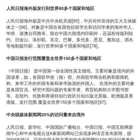
人民日报海外版发行到世界80多个国家和地区
人民日报海外版是中共中央机关报[95]，中共对外宣传的五大主体媒
体之一[96]。对象是中国在各国包括留学生和访问学者的海外华人、
华侨、港澳台同胞等。除在中国大陆境内印刷外，还远程传版到纽
约、旧金山、洛杉矶、东京、巴黎、多伦多、悉尼、雅加达、泗水
等地制版印刷，发行世界80多个国家和地区[78]。
中国日报发行范围覆盖全世界150多个国家和地区
《中国日报》 是中国第一份全国性英文报纸。主要对象是境内的外
国读者，如，各国驻华使（领）馆、外国驻华商业机构和新闻机
构、来华工作的外国专家和来华旅游的外国人。 在境外的主要对象
是各国官员、研究中国问题的专家学者、商贸机构和大学图书馆
等。在纽约、伦敦和香港特别行政区分别出版北美版、欧洲版及香
港版。发行范围 覆盖全世界150多个国家和地区[97]。
中央级媒体新闻网20%的访问量来自境外
人民日报、新华社、中国国际广播电台、中国日报、中国互联网新
闻中心和中央电视台这6家新闻网站已实现多种语言发布新闻，据
2004年统计，目前中国大陆主要的中央新闻网站10%的访问量来自