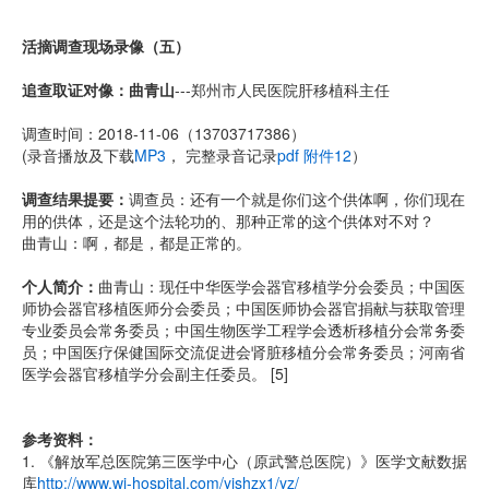
活摘调查现场录像（五）
追查取证对像：曲青山
---郑州市人民医院肝移植科主任
调查时间：2018-11-06（13703717386）
(录音播放及下载
MP3
， 完整录音记录
pdf 附件12
）
调查结果提要：
调查员：还有一个就是你们这个供体啊，你们现在
用的供体，还是这个法轮功的、那种正常的这个供体对不对？
曲青山：啊，都是，都是正常的。
个人简介：
曲青山：现任中华医学会器官移植学分会委员；中国医
师协会器官移植医师分会委员；中国医师协会器官捐献与获取管理
专业委员会常务委员；中国生物医学工程学会透析移植分会常务委
员；中国医疗保健国际交流促进会肾脏移植分会常务委员；河南省
医学会器官移植学分会副主任委员。 [5]
参考资料：
1. 《解放军总医院第三医学中心（原武警总医院）》医学文献数据
库
http://www.wj-hospital.com/yjshzx1/yz/