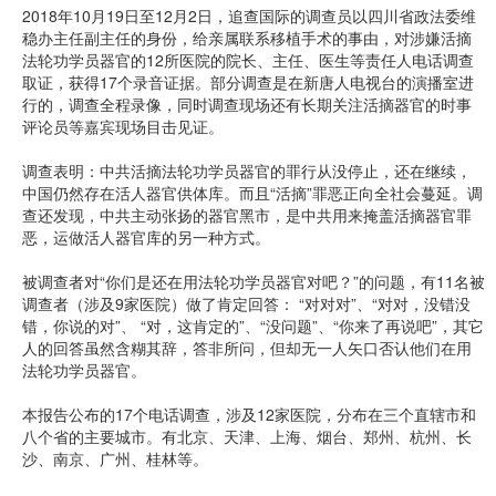
2018年10月19日至12月2日，追查国际的调查员以四川省政法委维
稳办主任副主任的身份，给亲属联系移植手术的事由，对涉嫌活摘
法轮功学员器官的12所医院的院长、主任、医生等责任人电话调查
取证，获得17个录音证据。部分调查是在新唐人电视台的演播室进
行的，调查全程录像，同时调查现场还有长期关注活摘器官的时事
评论员等嘉宾现场目击见证。
调查表明：中共活摘法轮功学员器官的罪行从没停止，还在继续，
中国仍然存在活人器官供体库。而且“活摘”罪恶正向全社会蔓延。调
查还发现，中共主动张扬的器官黑市，是中共用来掩盖活摘器官罪
恶，运做活人器官库的另一种方式。
被调查者对“你们是还在用法轮功学员器官对吧？”的问题，有11名被
调查者（涉及9家医院）做了肯定回答： “对对对”、“对对，没错没
错，你说的对”、 “对，这肯定的”、“没问题”、“你来了再说吧”，其它
人的回答虽然含糊其辞，答非所问，但却无一人矢口否认他们在用
法轮功学员器官。
本报告公布的17个电话调查，涉及12家医院，分布在三个直辖市和
八个省的主要城市。有北京、天津、上海、烟台、郑州、杭州、长
沙、南京、广州、桂林等。