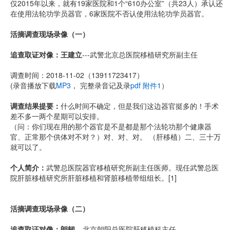
仅2015年以来，就有19家医院和1个“610办公室”（共23人）承认还
在使用法轮功学员器官，6家医院不否认使用法轮功学员器官。
活摘调查现场录像（一）
追查取证对像：王建立
---武警北京总医院移植研究所副主任
调查时间：2018-11-02（13911723417）
(录音播放下载
MP3
， 完整录音记及录
pdf 附件1
）
调查结果提要：
什么时间不确定，但是我们这边器官挺多的！手术
差不多一两个星期可以安排。
（问：你们现在用的那个器官是不是都是那个法轮功那个健康器
官、正常那个供体对不对？）对、对、对。 （肝移植）二、三十万
就可以了。
个人简介：
武警总医院器官移植研究所副主任医师。现任武警总医
院肝脏移植研究所肝脏移植和肾脏移植带组组长。[1]
活摘调查现场录像（二）
追查取证对像：朗韧
---北京朝阳总医院肝移植科主任