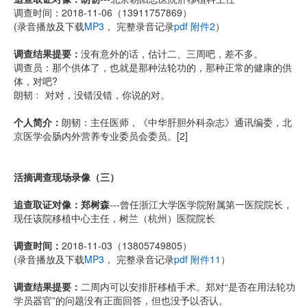
调查时间：2018-11-06（13911757869）
(录音播放及下载
MP3
， 完整录音记录
pdf 附件2
）
调查结果提要：
没有意外的话，估计二、三周吧，差不多。
调查员：那个供体了，也就是那种法轮功的，那种正常的健康的供
体，对吧?
朗韧﹕ 对对，没错没错，你说的对。
个人简介：
朗韧：主任医师，《中华肝胆外科杂志》通讯编委，北
京医学会肠内外营养专业委员会委员。[2]
活摘调查现场录像（三）
追查取证对像：郑树森
---曾任浙江大学医学院附属第一医院院长，
现任该院移植中心主任，树兰（杭州）医院院长
调查时间：
2018-11-03（13805749805）
(录音播放及下载
MP3
， 完整录音记录
pdf 附件11
）
调查结果提要：
二周内可以安排肝移植手术。郑对“是否在用法轮功
学员器官”的问题没有正面回答，但也没予以否认。