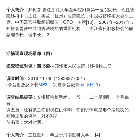
个人简介：
郑树森:曾任浙江大学医学院附属第一医院院长，现任该
院移植中心主任，树兰（杭州）医院院长，中国器官移植大会前主
席、中国器官获取组织联盟（OPO）主席[10]。 2007年–2017年，
郑树森曾任中共迫害法轮功的重要机构——浙江省反邪教协会的前
副理事长、理事长。[3]
活摘调查现场录像（四）
追查取证对像：苗书斋
---郑州市人民医院肝移植科主任
调查时间：
2018-11-06（13938277351）
(录音播放及下载
MP3
， 完整录音记录
pdf 附件3
）
调查结果提要：
安排肝移植手术，一般一、二个星期到一个月都
有；
调查员﹕还有就是你们现在供体啊，你们供体就是那个法轮功的、
那种正常的供体，对不对?
苗书斋﹕对对对啊。
个人简介：
主任医师，毕业于河南医科大学。 [4]