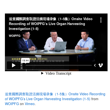
追查國際調查取證活摘現場录像（1-5集）Onsite Video Recording
of WOIPFG’s Live Organ Harvesting Investigation (1-5)
from
WOIPFG
on
Vimeo
.