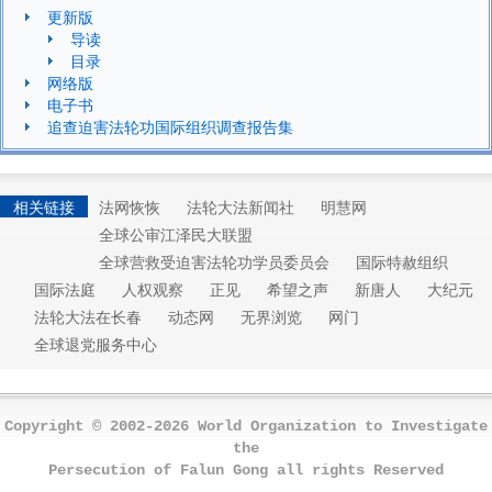
更新版
导读
目录
网络版
电子书
追查迫害法轮功国际组织调查报告集
相关链接
法网恢恢
法轮大法新闻社
明慧网
全球公审江泽民大联盟
全球营救受迫害法轮功学员委员会
国际特赦组织
国际法庭
人权观察
正见
希望之声
新唐人
大纪元
法轮大法在长春
动态网
无界浏览
网门
全球退党服务中心
Copyright © 2002-2026 World Organization to Investigate
the
Persecution of Falun Gong all rights Reserved