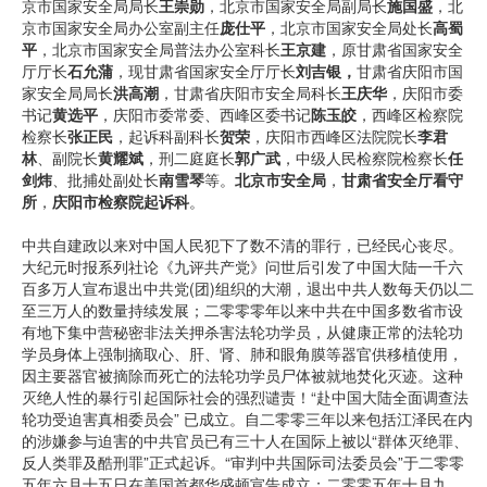
京市国家安全局局长
王崇勋
，北京市国家安全局副局长
施国盛
，北
京市国家安全局办公室副主任
庞仕平
，北京市国家安全局处长
高蜀
平
，北京市国家安全局普法办公室科长
王京建
，原甘肃省国家安全
厅厅长
石允蒲
，现甘肃省国家安全厅厅长
刘吉银，
甘肃省庆阳市国
家安全局局长
洪高潮
，甘肃省庆阳市安全局科长
王庆华
，庆阳市委
书记
黄选平
，庆阳市委常委、西峰区委书记
陈玉皎
，西峰区检察院
检察长
张正民
，起诉科副科长
贺荣
，庆阳市西峰区法院院长
李君
林
、副院长
黄耀斌
，刑二庭庭长
郭广武
，中级人民检察院检察长
任
剑炜
、批捕处副处长
南雪琴
等。
北京市安全局
，
甘肃省安全厅看守
所
，
庆阳市检察院起诉科
。
中共自建政以来对中国人民犯下了数不清的罪行，已经民心丧尽。
大纪元时报系列社论《九评共产党》问世后引发了中国大陆一千六
百多万人宣布退出中共党(团)组织的大潮，退出中共人数每天仍以二
至三万人的数量持续发展；二零零零年以来中共在中国多数省市设
有地下集中营秘密非法关押杀害法轮功学员，从健康正常的法轮功
学员身体上强制摘取心、肝、肾、肺和眼角膜等器官供移植使用，
因主要器官被摘除而死亡的法轮功学员尸体被就地焚化灭迹。这种
灭绝人性的暴行引起国际社会的强烈谴责！“赴中国大陆全面调查法
轮功受迫害真相委员会” 已成立。自二零零三年以来包括江泽民在内
的涉嫌参与迫害的中共官员已有三十人在国际上被以“群体灭绝罪、
反人类罪及酷刑罪”正式起诉。“审判中共国际司法委员会”于二零零
五年六月十五日在美国首都华盛顿宣告成立；二零零五年十月九