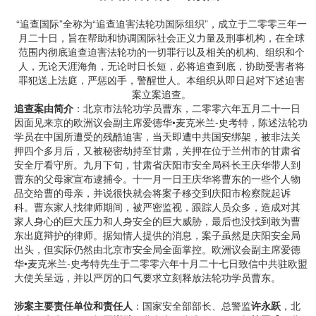
“追查国际”全称为“追查迫害法轮功国际组织”，成立于二零零三年一
月二十日，旨在帮助和协调国际社会正义力量及刑事机构，在全球
范围内彻底追查迫害法轮功的一切罪行以及相关的机构、组织和个
人，无论天涯海角，无论时日长短，必将追查到底，协助受害者将
罪犯送上法庭，严惩凶手，警醒世人。本组织从即日起对下述迫害
案立案追查。
追查案由简介
：北京市法轮功学员曹东，二零零六年五月二十一日
因面见来京的欧洲议会副主席爱德华•麦克米兰-史考特，陈述法轮功
学员在中国所遭受的残酷迫害，当天即遭中共国安绑架，被非法关
押四个多月后，又被秘密劫持至甘肃，关押在位于兰州市的甘肃省
安全厅看守所。九月下旬，甘肃省庆阳市安全局科长王庆华带人到
曹东的父母家宣布逮捕令。十一月一日王庆华将曹东的一些个人物
品交给曹的母亲，并说很快就会将案子移交到庆阳市检察院起诉
科。曹东家人找律师期间，被严密监视，跟踪人员众多，造成对其
家人身心的巨大压力和人身安全的巨大威胁，最后也没找到敢为曹
东出庭辩护的律师。据知情人提供的消息，案子虽然是庆阳安全局
出头，但实际仍然由北京市安全局全面掌控。欧洲议会副主席爱德
华•麦克米兰-史考特先生于二零零六年十月二十七日致信中共驻欧盟
大使关呈远，并以严厉的口气要求立刻释放法轮功学员曹东。
涉案主要责任单位和责任人
：国家安全部部长、总警监
许永跃
，北