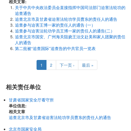
相关文章:
关于中共中央政法委员会直接指挥中国司法部门迫害法轮功的
追查通告
追查北京市及甘肃省迫害法轮功学员曹东的责任人的通告
追查参与迫害王博一家的责任人的通告 (一）
追查参与迫害法轮功学员王博一家的责任人的通告(二）
追查北京市国安、广州海关阻挠王治文赴美和家人团聚的责任
人的通告
第二批被“追查国际”追查告的中共官员一览表
Pagination
Current
1
Page
2
Next
下一页 ›
Last
最后 »
page
page
page
相关责任单位
甘肃省国家安全厅看守所
单位信息:
相关文章
追查北京市及甘肃省迫害法轮功学员曹东的责任人的通告
北京市国家安全局