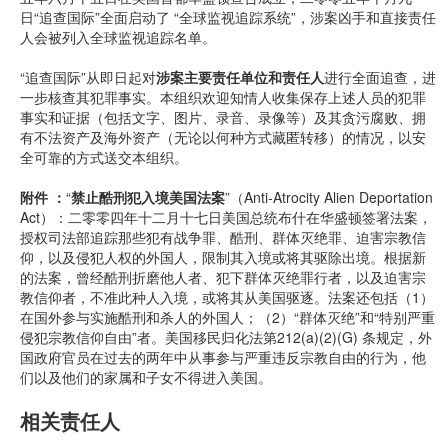
日“追查国际”全面启动了 “全球监视追踪系统”，涉案凶手和直接责任
人会被列入全球监视追踪名单。
“追查国际”从即日起对
涉案主要责任单位和责任人
进行全面追查，进
一步核查其犯罪事实。本组织欢迎知情人收集保存上述人员的犯罪
事实和证据（包括文字、图片、录音、录像等）及其贪污腐败、拥
有不法资产及海外资产（无论以何种方式藏匿转移）的情况，以安
全可靠的方式送交本组织。
附件 ：
“
禁止酷刑犯入境美国法案
”（Anti-Atrocity Alien Deportation
Act）：二零零四年十二月十七日美国总统布什在华盛顿签署法案，
授权司法部追踪那些犯有战争罪、酷刑、群体灭绝罪、迫害宗教信
仰，以及侵犯人权的外国人，限制其入境或将其驱除出境。根据新
的法案，曾经酷刑折磨他人者、犯下群体灭绝罪行者，以及迫害宗
教信仰者，不准此种人入境，或将其从美国驱逐。法案还包括（1）
在国外参与实施酷刑和杀人的外国人；（2）“群体灭绝”和“特别严重
侵犯宗教信仰自由”者。美国移民归化法第212(a)(2)(G) 条规定，外
国政府官员在过去的两年中从事参与严重违反宗教自由的行为，他
们以及他们的家属和子女不得进入美国。
相关责任人