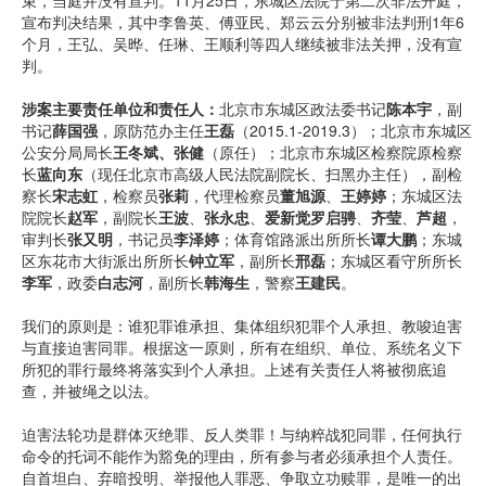
束，当庭并没有宣判。11月25日，东城区法院于第二次非法开庭，
宣布判决结果，其中李鲁英、傅亚民、郑云云分别被非法判刑1年6
个月，王弘、吴晔、任琳、王顺利等四人继续被非法关押，没有宣
判。
涉案主要责任单位和责任人：
北京市东城区政法委书记
陈本宇
，副
书记
薛国强
，原防范办主任
王磊
（2015.1-2019.3）；北京市东城区
公安分局局长
王冬斌、
张
健
（原任）；北京市东城区检察院原检察
长
蓝向东
（现任北京市高级人民法院副院长、扫黑办主任），副检
察长
宋志虹
，检察员
张莉
，代理检察员
董旭源
、
王婷婷
；东城区法
院院长
赵军
，副院长
王波
、
张永忠
、
爱新觉罗启骋
、
齐莹
、
芦超
，
审判长
张又明
，书记员
李泽婷
；体育馆路派出所所长
谭大鹏
；东城
区东花市大街派出所所长
钟立军
，副所长
邢磊
；东城区看守所所长
李军
，政委
白志河
，副所长
韩海生
，警察
王建民
。
我们的原则是：谁犯罪谁承担、集体组织犯罪个人承担、教唆迫害
与直接迫害同罪。根据这一原则，所有在组织、单位、系统名义下
所犯的罪行最终将落实到个人承担。上述有关责任人将被彻底追
查，并被绳之以法。
迫害法轮功是群体灭绝罪、反人类罪！与纳粹战犯同罪，任何执行
命令的托词不能作为豁免的理由，所有参与者必须承担个人责任。
自首坦白、弃暗投明、举报他人罪恶、争取立功赎罪，是唯一的出