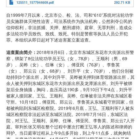
125511_1577944609.pdf
292.71 KB
自1999年7月以来，北京市公、检、法、司和“610”系统对法轮功学
员实施群体灭绝性迫害，司法系统作为执法机构，公然剥夺公民的
信仰权利，非法抓捕、关押、酷刑虐待、庭审、无罪判刑，造成众
多法轮功学员致伤、致残、致死。特别是警察等执法人员公开犯
罪。本组织从即日起对下述迫害案立案追查。
追查案由简介：
2018年9月6日，北京市东城区东花市大街派出所警
察，绑架了8位法轮功学员王弘（女，78岁）、王顺利（男，69
岁）、吴晔（女）、任琳（女）、傅亚民（76岁）、李鲁英
（女）、郑云云（女，68岁）、刘升平（女，70岁），他们分别被
劫持到3个派出所，其中刘升平、吴晔被关押到体育馆路派出所，其
余人被关押到东城区东花市大街派出所及龙潭派出所。刘升平被绑
架后全身抽搐，胸闷，血压高达190多，9月10日下午4点，刘升平
被家人接回家。王弘、王顺利、吴晔、任琳被非法关押在东城区看
守所。10月18日，傅亚民、郑云云、李鲁英从东城看守所回家，但
都被构陷到东城区检察院。2019年6月底，王弘、王顺利等7人被东
城区检察院非法起诉至东城区法院。2019年7月16日，东城区法
院，对王弘、王顺利、吴晔、任琳、傅亚民、李鲁英、郑云云7人开
庭。审判长张又明在整个过程中屡次打断王弘等人的陈述和律师的
辩护。当日庭审过程从上午9点多开始，到上午11点多，就匆匆结