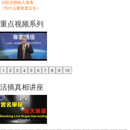
法轮功创始人发表
《为什么要救度众生》
重点视频系列
1
2
3
4
5
6
7
8
9
10
Previous
Next
活摘真相讲座