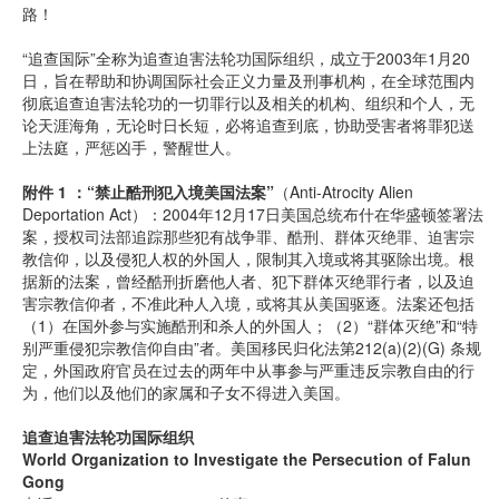
路！
“追查国际”全称为追查迫害法轮功国际组织，成立于2003年1月20
日，旨在帮助和协调国际社会正义力量及刑事机构，在全球范围内
彻底追查迫害法轮功的一切罪行以及相关的机构、组织和个人，无
论天涯海角，无论时日长短，必将追查到底，协助受害者将罪犯送
上法庭，严惩凶手，警醒世人。
附件 1 ：“禁止酷刑犯入境美国法案”
（Anti-Atrocity Alien
Deportation Act）：2004年12月17日美国总统布什在华盛顿签署法
案，授权司法部追踪那些犯有战争罪、酷刑、群体灭绝罪、迫害宗
教信仰，以及侵犯人权的外国人，限制其入境或将其驱除出境。根
据新的法案，曾经酷刑折磨他人者、犯下群体灭绝罪行者，以及迫
害宗教信仰者，不准此种人入境，或将其从美国驱逐。法案还包括
（1）在国外参与实施酷刑和杀人的外国人；（2）“群体灭绝”和“特
别严重侵犯宗教信仰自由”者。美国移民归化法第212(a)(2)(G) 条规
定，外国政府官员在过去的两年中从事参与严重违反宗教自由的行
为，他们以及他们的家属和子女不得进入美国。
追查迫害法轮功国际组织
World Organization to Investigate the Persecution of Falun
Gong