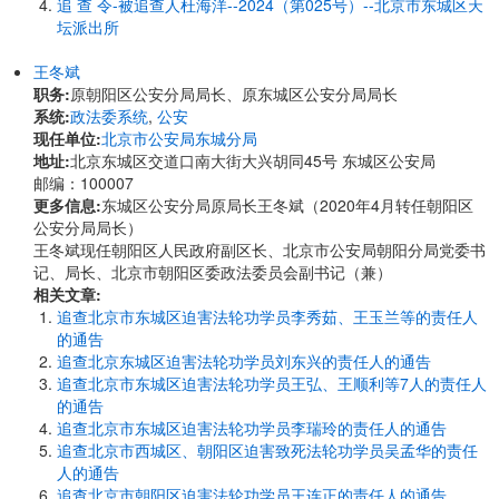
追 查 令-被追查人杜海洋--2024（第025号）--北京市东城区天
坛派出所
王冬斌
职务:
原朝阳区公安分局局长、原东城区公安分局局长
系统:
政法委系统
,
公安
现任单位:
北京市公安局东城分局
地址:
北京东城区交道口南大街大兴胡同45号 东城区公安局
邮编：100007
更多信息:
东城区公安分局原局长王冬斌（2020年4月转任朝阳区
公安分局局长）
王冬斌现任朝阳区人民政府副区长、北京市公安局朝阳分局党委书
记、局长、北京市朝阳区委政法委员会副书记（兼）
相关文章:
追查北京市东城区迫害法轮功学员李秀茹、王玉兰等的责任人
的通告
追查北京东城区迫害法轮功学员刘东兴的责任人的通告
追查北京市东城区迫害法轮功学员王弘、王顺利等7人的责任人
的通告
追查北京市东城区迫害法轮功学员李瑞玲的责任人的通告
追查北京市西城区、朝阳区迫害致死法轮功学员吴孟华的责任
人的通告
追查北京市朝阳区迫害法轮功学员王连正的责任人的通告