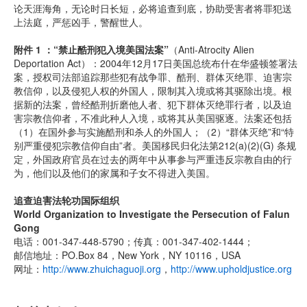
论天涯海角，无论时日长短，必将追查到底，协助受害者将罪犯送
上法庭，严惩凶手，警醒世人。
附件 1 ：“禁止酷刑犯入境美国法案”
（Anti-Atrocity Alien
Deportation Act）：2004年12月17日美国总统布什在华盛顿签署法
案，授权司法部追踪那些犯有战争罪、酷刑、群体灭绝罪、迫害宗
教信仰，以及侵犯人权的外国人，限制其入境或将其驱除出境。根
据新的法案，曾经酷刑折磨他人者、犯下群体灭绝罪行者，以及迫
害宗教信仰者，不准此种人入境，或将其从美国驱逐。法案还包括
（1）在国外参与实施酷刑和杀人的外国人；（2）“群体灭绝”和“特
别严重侵犯宗教信仰自由”者。美国移民归化法第212(a)(2)(G) 条规
定，外国政府官员在过去的两年中从事参与严重违反宗教自由的行
为，他们以及他们的家属和子女不得进入美国。
追查迫害法轮功国际组织
World Organization to Investigate the Persecution of Falun
Gong
电话：001-347-448-5790；传真：001-347-402-1444；
邮信地址：PO.Box 84，New York，NY 10116，USA
网址：
http://www.zhuichaguoji.org
，
http://www.upholdjustice.org