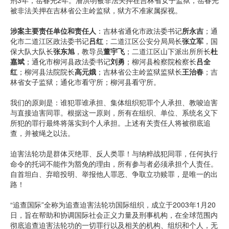
刑3年，岳春光2年。潘洪明被非法关押在吉林省女子监狱，岳春光
被非法关押在吉林省公主岭监狱，狱方不准家属探视。
涉案主要责任单位和责任人
：吉林省通化市政法委书记
所永吉
；通
化市二道江区政法委书记
吕红
；二道江区公安分局局长
张立军
，国
保大队大队长
张东旭
，教导员
董宇飞
；二道江区山下派出所所长
杜
嘉斌
；通化市柳河县政法委书记
刘勇
；柳河县检察院检察长
吕全
红
；柳河县法院院长
高元娥
；吉林省公主岭监狱监狱长
王治春
；吉
林省女子监狱；通化市看守所；柳河县看守所。
我们的原则是：谁犯罪谁承担、集体组织犯罪个人承担、教唆迫害
与直接迫害同罪。根据这一原则，所有在组织、单位、系统名义下
所犯的罪行最终将落实到个人承担。上述有关责任人将被彻底追
查，并被绳之以法。
迫害法轮功是群体灭绝罪、反人类罪！与纳粹战犯同罪，任何执行
命令的托词不能作为豁免的理由，所有参与者必须承担个人责任。
自首坦白、弃暗投明、举报他人罪恶、争取立功赎罪，是唯一的出
路！
“追查国际”全称为追查迫害法轮功国际组织，成立于2003年1月20
日，旨在帮助和协调国际社会正义力量及刑事机构，在全球范围内
彻底追查迫害法轮功的一切罪行以及相关的机构、组织和个人，无