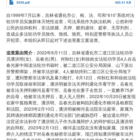
8559.pdf
400.41 KB
自1999年7月以来，吉林省通化市公、检、法、司和“610”系统对法
轮功学员实施群体灭绝性迫害，司法系统作为执法机构，公然剥夺
公民的信仰权利，非法抓捕、关押、酷刑虐待、庭审、无罪判刑，
造成众多法轮功学员致伤、致残、致死。特别是警察等执法人员公
开犯罪。本组织从即日起对下述迫害案立案追查。
追查案由简介
：2022年8月11日，吉林省通化市二道江区法轮功学
员潘洪明(女)、岳春光(男)、何秋红(女)和徐姓女法轮功学员4人在岳
春光家中阅读法轮功书籍时，被二道江区公安分局国保、山下派出
所警察绑架，并被非法抄家。4人被劫持到二道江区公安分局地下
室，遭到警察非法审讯及暴力殴打。8月12日，何秋红和和徐姓法轮
功学员取保候审回家，潘洪明被非法关押到通化市看守所，岳春光
被非法关押到柳河县看守所。岳春光在妻子去世后，一直赡养75岁
的岳母，他被非法关押后，老人无人照料，2022年10月20日被发现
在家中孤独离世。潘洪明、岳春光后被构陷到通化市柳河县检察院
和法院。2023年2月10日，潘洪明被柳河县法院非法庭审。家属为
其聘请的律师因遭到通化市司法部门的威胁恐吓，被迫退出辩护。
法官还非法剥夺了潘洪明儿子作为亲属辩护人的辩护权以及潘洪明
的自辩权。2023年2月13日，柳河县法院在没有通知家属、没有律
师介入的情况下对岳春光秘密非法庭审。现已得知潘洪明被非法判