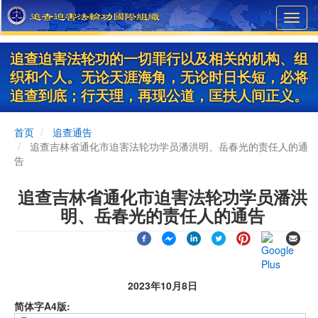
Skip
Toggl
to
navig
main
content
追查迫害法轮功的一切罪行以及相关的机构、组
织和个人。无论天涯海角，无论时日长短，必将
追查到底；行天理，再现公道，匡扶人间正义。
首页
追查通告
追查吉林省通化市迫害法轮功学员潘洪明、岳春光的责任人的通
告
追查吉林省通化市迫害法轮功学员潘洪
明、岳春光的责任人的通告
2023年10月8日
简体字A4版