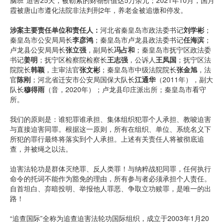
脑班”迫害25天，被勒索的财物价值达5万余元；2021年10月，国月
霞被唐山市遵化法院非法判刑2年，养老金被追缴和停发。
涉案主要责任单位和责任人：
河北省秦皇岛市政法委书记
刘学彬
；
秦皇岛市公安局局长
李彦
鸿
；秦皇岛市卢龙县政法委书记
任海滨
；
卢龙县公安局局长
张立强
，副局长
冯占和
；秦皇岛市抚宁区政法委
书记
姜明
；抚宁区检察院检察长
王志
强
，公诉人
王凤国
；抚宁区法
院院长
韩颖
，主审法官
张文彬
；秦皇岛市中级法院院长
张金旭
，法
官
陈刚
；河北省迁安市公安局国保大队长
江通华
（2011年），副大
队长
穆得雨
（音，2020年）；卢龙县印庄派出所；秦皇岛市看守
所。
我们的原则是：谁犯罪谁承担、集体组织犯罪个人承担、教唆迫害
与直接迫害同罪。根据这一原则，所有在组织、单位、系统名义下
所犯的罪行最终将落实到个人承担。上述有关责任人将被彻底追
查，并被绳之以法。
迫害法轮功是群体灭绝罪、反人类罪！与纳粹战犯同罪，任何执行
命令的托词不能作为豁免的理由，所有参与者必须承担个人责任。
自首坦白、弃暗投明、举报他人罪恶、争取立功赎罪，是唯一的出
路！
“追查国际”全称为追查迫害法轮功国际组织，成立于2003年1月20