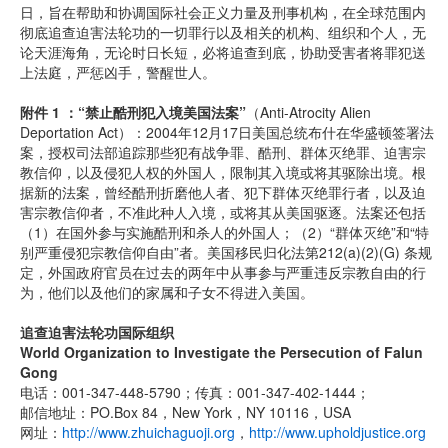
日，旨在帮助和协调国际社会正义力量及刑事机构，在全球范围内
彻底追查迫害法轮功的一切罪行以及相关的机构、组织和个人，无
论天涯海角，无论时日长短，必将追查到底，协助受害者将罪犯送
上法庭，严惩凶手，警醒世人。
附件 1 ：“禁止酷刑犯入境美国法案”
（Anti-Atrocity Alien
Deportation Act）：2004年12月17日美国总统布什在华盛顿签署法
案，授权司法部追踪那些犯有战争罪、酷刑、群体灭绝罪、迫害宗
教信仰，以及侵犯人权的外国人，限制其入境或将其驱除出境。根
据新的法案，曾经酷刑折磨他人者、犯下群体灭绝罪行者，以及迫
害宗教信仰者，不准此种人入境，或将其从美国驱逐。法案还包括
（1）在国外参与实施酷刑和杀人的外国人；（2）“群体灭绝”和“特
别严重侵犯宗教信仰自由”者。美国移民归化法第212(a)(2)(G) 条规
定，外国政府官员在过去的两年中从事参与严重违反宗教自由的行
为，他们以及他们的家属和子女不得进入美国。
追查迫害法轮功国际组织
World Organization to Investigate the Persecution of Falun
Gong
电话：001-347-448-5790；传真：001-347-402-1444；
邮信地址：PO.Box 84，New York，NY 10116，USA
网址：
http://www.zhuichaguoji.org
，
http://www.upholdjustice.org