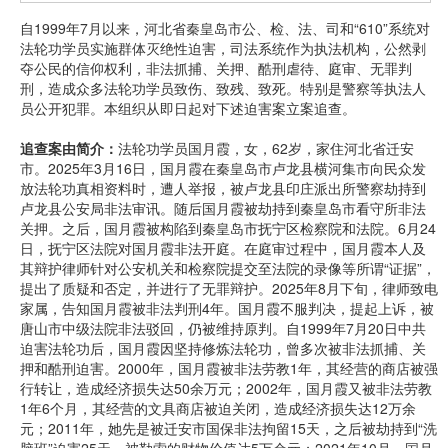
自1999年7月以来，河北省秦皇岛市公、检、法、司和“610”系统对
法轮功学员实施群体灭绝性迫害，司法系统作为执法机构，公然剥
夺公民的信仰权利，非法抓捕、关押、酷刑虐待、庭审、无罪判
刑，造成众多法轮功学员致伤、致残、致死。特别是警察等执法人
员公开犯罪。本组织从即日起对下述迫害案立案追查。
追查案由简介
：
法轮功学员国月霞，女，62岁，家住河北省迁安
市。2025年3月16日，国月霞在秦皇岛市卢龙县横河集市向民众发
放法轮功真相资料时，遭人举报，被卢龙县印庄派出所警察劫持到
卢龙县公安局非法审讯。随后国月霞被劫持到秦皇岛市看守所非法
关押。之后，国月霞被构陷到秦皇岛市抚宁区检察院和法院。6月24
日，抚宁区法院对国月霞非法开庭。在庭审过程中，国月霞本人及
其辩护律师针对公安机关和检察院提交至法院的录像等所谓“证据”，
提出了质疑和否定，并进行了无罪辩护。2025年8月下旬，律师致电
家属，告知国月霞被非法判刑4年。国月霞不服判决，提起上诉，被
唐山市中级法院非法驳回，仍被维持原判。自1999年7月20日中共
迫害法轮功后，国月霞因坚持修炼法轮功，曾多次被非法抓捕、关
押和酷刑迫害。2000年，国月霞被非法劳教1年，其经营的商店被强
行转让，造成经济损失达50余万元；2002年，国月霞又被非法劳教
1年6个月，其经营的文具商店被迫关闭，造成经济损失达12万余
元；2011年，她先是被迁安市国保非法拘留15天，之后被劫持到“洗