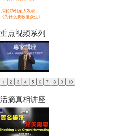
法轮功创始人发表
《为什么要救度众生》
重点视频系列
1
2
3
4
5
6
7
8
9
10
Previous
Next
活摘真相讲座