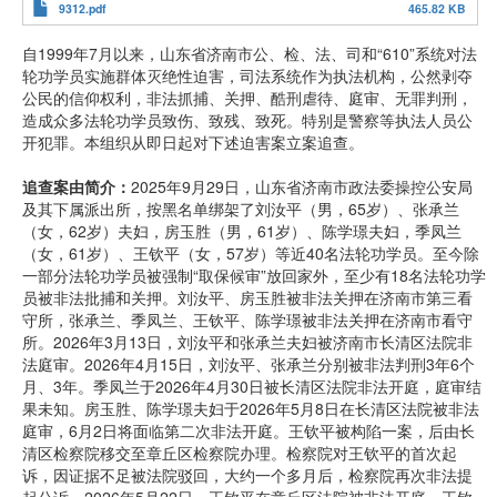
9312.pdf
465.82 KB
自1999年7月以来，山东省济南市公、检、法、司和“610”系统对法
轮功学员实施群体灭绝性迫害，司法系统作为执法机构，公然剥夺
公民的信仰权利，非法抓捕、关押、酷刑虐待、庭审、无罪判刑，
造成众多法轮功学员致伤、致残、致死。特别是警察等执法人员公
开犯罪。本组织从即日起对下述迫害案立案追查。
追查案由简介：
2025年9月29日，山东省济南市政法委操控公安局
及其下属派出所，按黑名单绑架了刘汝平（男，65岁）、张承兰
（女，62岁）夫妇，房玉胜（男，61岁）、陈学璟夫妇，季凤兰
（女，61岁）、王钦平（女，57岁）等近40名法轮功学员。至今除
一部分法轮功学员被强制“取保候审”放回家外，至少有18名法轮功学
员被非法批捕和关押。刘汝平、房玉胜被非法关押在济南市第三看
守所，张承兰、季凤兰、王钦平、陈学璟被非法关押在济南市看守
所。2026年3月13日，刘汝平和张承兰夫妇被济南市长清区法院非
法庭审。2026年4月15日，刘汝平、张承兰分别被非法判刑3年6个
月、3年。季凤兰于2026年4月30日被长清区法院非法开庭，庭审结
果未知。房玉胜、陈学璟夫妇于2026年5月8日在长清区法院被非法
庭审，6月2日将面临第二次非法开庭。王钦平被构陷一案，后由长
清区检察院移交至章丘区检察院办理。检察院对王钦平的首次起
诉，因证据不足被法院驳回，大约一个多月后，检察院再次非法提