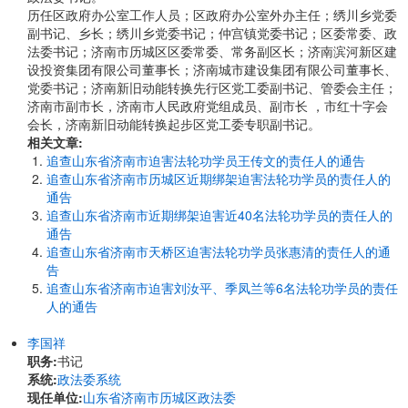
历任区政府办公室工作人员；区政府办公室外办主任；绣川乡党委
副书记、乡长；绣川乡党委书记；仲宫镇党委书记；区委常委、政
法委书记；济南市历城区区委常委、常务副区长；济南滨河新区建
设投资集团有限公司董事长；济南城市建设集团有限公司董事长、
党委书记；济南新旧动能转换先行区党工委副书记、管委会主任；
济南市副市长，济南市人民政府党组成员、副市长 ，市红十字会
会长，济南新旧动能转换起步区党工委专职副书记。
相关文章:
追查山东省济南市迫害法轮功学员王传文的责任人的通告
追查山东省济南市历城区近期绑架迫害法轮功学员的责任人的
通告
追查山东省济南市近期绑架迫害近40名法轮功学员的责任人的
通告
追查山东省济南市天桥区迫害法轮功学员张惠清的责任人的通
告
追查山东省济南市迫害刘汝平、季凤兰等6名法轮功学员的责任
人的通告
李国祥
职务:
书记
系统:
政法委系统
现任单位:
山东省济南市历城区政法委