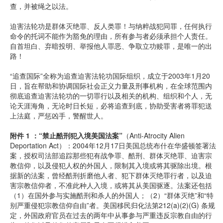
查，并被绳之以法。
迫害法轮功是群体灭绝罪、反人类罪！与纳粹战犯同罪，任何执行
命令的托词不能作为豁免的理由，所有参与者必须承担个人责任。
自首坦白、弃暗投明、举报他人罪恶、争取立功赎罪，是唯一的出
路！
“追查国际”全称为追查迫害法轮功国际组织，成立于2003年1月20
日，旨在帮助和协调国际社会正义力量及刑事机构，在全球范围内
彻底追查迫害法轮功的一切罪行以及相关的机构、组织和个人，无
论天涯海角，无论时日长短，必将追查到底，协助受害者将罪犯送
上法庭，严惩凶手，警醒世人。
附件 1 ：“禁止酷刑犯入境美国法案”
（Anti-Atrocity Alien
Deportation Act）：2004年12月17日美国总统布什在华盛顿签署法
案，授权司法部追踪那些犯有战争罪、酷刑、群体灭绝罪、迫害宗
教信仰，以及侵犯人权的外国人，限制其入境或将其驱除出境。根
据新的法案，曾经酷刑折磨他人者、犯下群体灭绝罪行者，以及迫
害宗教信仰者，不准此种人入境，或将其从美国驱逐。法案还包括
（1）在国外参与实施酷刑和杀人的外国人；（2）“群体灭绝”和“特
别严重侵犯宗教信仰自由”者。美国移民归化法第212(a)(2)(G) 条规
定，外国政府官员在过去的两年中从事参与严重违反宗教自由的行