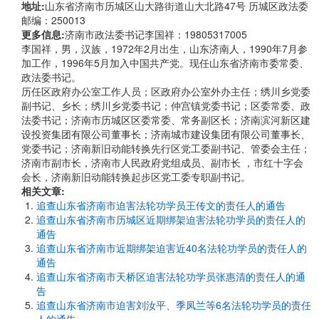
地址:
山东省济南市历城区山大路街道山大北路47号 历城区政法委
邮编：250013
更多信息:
济南市政法委书记李国祥：19805317005
李国祥，男，汉族，1972年2月出生，山东济南人，1990年7月参
加工作，1996年5月加入中国共产党。现任山东省济南市委常委、
政法委书记。
历任区政府办公室工作人员；区政府办公室外办主任；绣川乡党委
副书记、乡长；绣川乡党委书记；仲宫镇党委书记；区委常委、政
法委书记；济南市历城区区委常委、常务副区长；济南滨河新区建
设投资集团有限公司董事长；济南城市建设集团有限公司董事长、
党委书记；济南新旧动能转换先行区党工委副书记、管委会主任；
济南市副市长，济南市人民政府党组成员、副市长 ，市红十字会
会长，济南新旧动能转换起步区党工委专职副书记。
相关文章:
追查山东省济南市迫害法轮功学员王传文的责任人的通告
追查山东省济南市历城区近期绑架迫害法轮功学员的责任人的
通告
追查山东省济南市近期绑架迫害近40名法轮功学员的责任人的
通告
追查山东省济南市天桥区迫害法轮功学员张惠清的责任人的通
告
追查山东省济南市迫害刘汝平、季凤兰等6名法轮功学员的责任