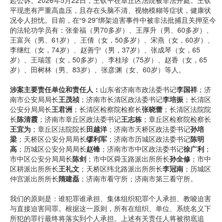
起公诉。2026年5月22日，王钦平在章丘区法院被非法开庭。王钦
平现患有严重高血压，且存在头脑不清、视物模糊等症状，健康状
况令人担忧。目前，在“9·29”绑架迫害事件中被非法批捕且关押至今
的法轮功学员有：张奎福（男70多岁）、王厚升（男、60多岁）、
王富兴（男、61岁）、王倩（女，50多岁）、宋燕（女，60岁）、
李继红（女，74岁）、赵善宁（男，37岁）、张成琴（女，65
岁）、王瑞莲（女，50多岁）、李桂珍（75岁）、赵香（女，65
岁）、田树林（男、83岁）、张彦渊（女、60岁）等人。
涉案主要责任单位和责任人：
山东省济南市政法委书记
李国祥
；济
南市公安局局长
王茂祯
；济南市长清区政法委书记
李培振
；长清区
公安分局局长
王君洲
；长清区检察院检察长
张晓蕾
；长清区法院院
长
陈清霞
；济南市章丘区政法委书记
王志栋
；章丘区检察院检察长
王宜为
；章丘区法院院长
田越洋
；济南市天桥区政法委书记
孙培
梁
；天桥区公安分局局长
缪利军
；济南市历城区政法委书记
陈明
高
；历城区公安分局局长
赵锋
；济南市市中区政法委书记
徐广利
；
市中区公安分局局长
陈剑
；市中区舜玉路派出所所长
孙全修
；市中
区耕派出所所长
王礼文
；天桥区纬北路派出所所长
李冠南
；历城区
仲宫派出所所长
隋建磊
；济南市看守所；济南市第三看守所。
我们的原则是：谁犯罪谁承担、集体组织犯罪个人承担、教唆迫害
与直接迫害同罪。根据这一原则，所有在组织、单位、系统名义下
所犯的罪行最终将落实到个人承担。上述有关责任人将被彻底追