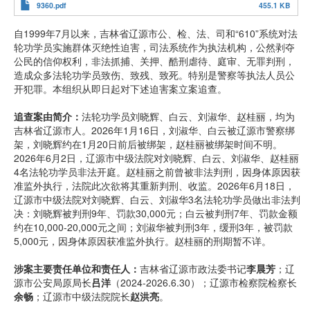
9360.pdf
455.1 KB
自1999年7月以来，吉林省辽源市公、检、法、司和“610”系统对法
轮功学员实施群体灭绝性迫害，司法系统作为执法机构，公然剥夺
公民的信仰权利，非法抓捕、关押、酷刑虐待、庭审、无罪判刑，
造成众多法轮功学员致伤、致残、致死。特别是警察等执法人员公
开犯罪。本组织从即日起对下述迫害案立案追查。
追查案由简介：
法轮功学员刘晓辉、白云、刘淑华、赵桂丽，均为
吉林省辽源市人。2026年1月16日，刘淑华、白云被辽源市警察绑
架，刘晓辉约在1月20日前后被绑架，赵桂丽被绑架时间不明。
2026年6月2日，辽源市中级法院对刘晓辉、白云、刘淑华、赵桂丽
4名法轮功学员非法开庭。赵桂丽之前曾被非法判刑，因身体原因获
准监外执行，法院此次欲将其重新判刑、收监。2026年6月18日，
辽源市中级法院对刘晓辉、白云、刘淑华3名法轮功学员做出非法判
决：刘晓辉被判刑9年、罚款30,000元；白云被判刑7年、罚款金额
约在10,000-20,000元之间；刘淑华被判刑3年，缓刑3年，被罚款
5,000元，因身体原因获准监外执行。赵桂丽的刑期暂不详。
涉案主要责任单位和责任人：
吉林省辽源市政法委书记
李晨芳
；辽
源市公安局原局长
吕
洋
（2024-2026.6.30）；辽源市检察院检察长
余
畅
；辽源市中级法院院长
赵
洪
亮
。