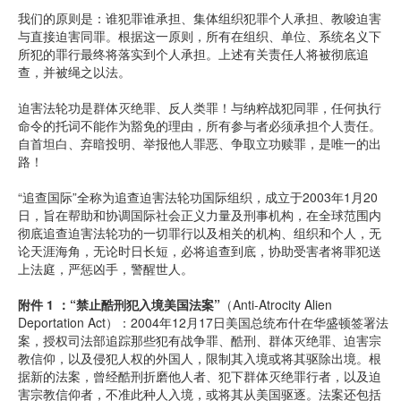
我们的原则是：谁犯罪谁承担、集体组织犯罪个人承担、教唆迫害
与直接迫害同罪。根据这一原则，所有在组织、单位、系统名义下
所犯的罪行最终将落实到个人承担。上述有关责任人将被彻底追
查，并被绳之以法。
迫害法轮功是群体灭绝罪、反人类罪！与纳粹战犯同罪，任何执行
命令的托词不能作为豁免的理由，所有参与者必须承担个人责任。
自首坦白、弃暗投明、举报他人罪恶、争取立功赎罪，是唯一的出
路！
“追查国际”全称为追查迫害法轮功国际组织，成立于2003年1月20
日，旨在帮助和协调国际社会正义力量及刑事机构，在全球范围内
彻底追查迫害法轮功的一切罪行以及相关的机构、组织和个人，无
论天涯海角，无论时日长短，必将追查到底，协助受害者将罪犯送
上法庭，严惩凶手，警醒世人。
附件 1 ：“禁止酷刑犯入境美国法案”
（Anti-Atrocity Alien
Deportation Act）：2004年12月17日美国总统布什在华盛顿签署法
案，授权司法部追踪那些犯有战争罪、酷刑、群体灭绝罪、迫害宗
教信仰，以及侵犯人权的外国人，限制其入境或将其驱除出境。根
据新的法案，曾经酷刑折磨他人者、犯下群体灭绝罪行者，以及迫
害宗教信仰者，不准此种人入境，或将其从美国驱逐。法案还包括