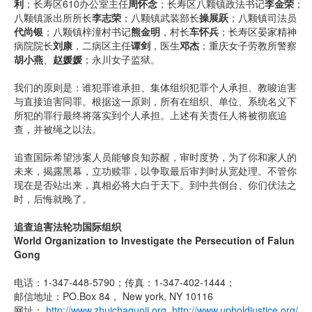
利
；长寿区610办公室主任
周怀念
；长寿区八颗镇政法书记
李金荣
；
八颗镇派出所所长
李志荣
；八颗镇武装部长
操展跃
；八颗镇司法员
代尚银
；八颗镇梓潼村书记
熊金明
，村长
车怀兵
；长寿区晏家精神
病院院长
刘康
，二病区主任
谭剑
，医生
邓杰
；重庆女子劳教所警察
胡小燕
、
赵媛媛
；永川女子监狱。
我们的原则是：谁犯罪谁承担、集体组织犯罪个人承担、教唆迫害
与直接迫害同罪。根据这一原则，所有在组织、单位、系统名义下
所犯的罪行最终将落实到个人承担。上述有关责任人将被彻底追
查，并被绳之以法。
追查国际希望涉案人员能够良知苏醒，审时度势，为了你和家人的
未来，揭露黑幕，立功赎罪，以争取最后审判时从宽处理。不管你
现在是否站出来，真相必将大白于天下。到中共倒台、你们伏法之
时，后悔就晚了。
追查迫害法轮功国际组织
World Organization to Investigate the Persecution of Falun
Gong
电话：1-347-448-5790；传真：1-347-402-1444；
邮信地址：PO.Box 84， New york, NY 10116
网址：
http://www.zhuichaguoji.org
,
http://www.upholdjustice.org/