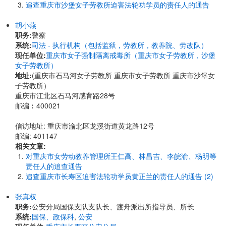
追查重庆市沙堡女子劳教所迫害法轮功学员的责任人的通告
胡小燕
职务:
警察
系统:
司法 - 执行机构（包括监狱，劳教所，教养院、劳改队）
现任单位:
重庆市女子强制隔离戒毒所（重庆市女子劳教所，沙堡
女子劳教所）
地址:
(重庆市石马河女子劳教所 重庆市女子劳教所 重庆市沙堡女
子劳教所）
重庆市江北区石马河感育路28号
邮编︰400021
信访地址: 重庆市渝北区龙溪街道黄龙路12号
邮编: 401147
相关文章:
对重庆市女劳动教养管理所王仁高、林昌吉、李皖渝、杨明等
责任人的追查通告
追查重庆市长寿区迫害法轮功学员黄正兰的责任人的通告 (2)
张真权
职务:
公安分局国保支队支队长、渡舟派出所指导员、所长
系统:
国保、政保科
,
公安