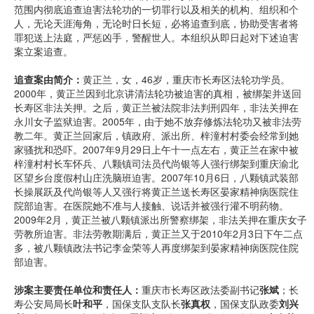
范围内彻底追查迫害法轮功的一切罪行以及相关的机构、组织和个
人，无论天涯海角，无论时日长短，必将追查到底，协助受害者将
罪犯送上法庭，严惩凶手，警醒世人。本组织从即日起对下述迫害
案立案追查。
追查案由简介：
黄正兰，女，46岁，重庆市长寿区法轮功学员。
2000年，黄正兰因到北京讲清法轮功被迫害的真相，被绑架并送回
长寿区非法关押。之后，黄正兰被法院非法判刑四年，非法关押在
永川女子监狱迫害。2005年，由于她不放弃修炼法轮功又被非法劳
教二年。黄正兰回家后，镇政府、派出所、梓潼村村委会经常到她
家骚扰和恐吓。2007年9月29日上午十一点左右，黄正兰在家中被
梓潼村村长车怀兵、八颗镇司法员代尚银等人强行绑架到重庆渝北
区望乡台度假村山庄洗脑班迫害。2007年10月6日，八颗镇武装部
长操展跃及代尚银等人又强行将黄正兰送长寿区晏家精神病医院住
院部迫害。在医院她不准与人接触、说话并被强行灌不明药物。
2009年2月，黄正兰被八颗镇派出所警察绑架，非法关押在重庆女子
劳教所迫害。非法劳教期满后，黄正兰又于2010年2月3日下午二点
多，被八颗镇政法书记李金荣等人再度绑架到晏家精神病医院住院
部迫害。
涉案主要责任单位和责任人：
重庆市长寿区政法委副书记
张斌
；长
寿公安局局长
叶和平
，国保支队支队长
张真权
，国保支队政委
刘兴