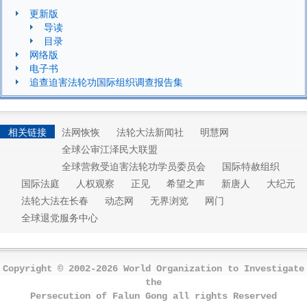
更新版
导读
目录
网络版
电子书
追查迫害法轮功国际组织调查报告集
相关链接
法网恢恢
法轮大法新闻社
明慧网
全球公审江泽民大联盟
全球营救受迫害法轮功学员委员会
国际特赦组织
国际法庭
人权观察
正见
希望之声
新唐人
大纪元
法轮大法在长春
动态网
无界浏览
网门
全球退党服务中心
Copyright © 2002-2026 World Organization to Investigate
the
Persecution of Falun Gong all rights Reserved