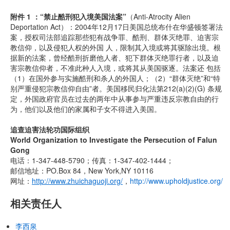
附件 1 ：“禁止酷刑犯入境美国法案”
（Anti-Atrocity Alien
Deportation Act）：2004年12月17日美国总统布什在华盛顿签署法
案，授权司法部追踪那些犯有战争罪、酷刑、群体灭绝罪、迫害宗
教信仰，以及侵犯人权的外国 人，限制其入境或将其驱除出境。根
据新的法案，曾经酷刑折磨他人者、犯下群体灭绝罪行者，以及迫
害宗教信仰者，不准此种人入境，或将其从美国驱逐。法案还 包括
（1）在国外参与实施酷刑和杀人的外国人；（2）“群体灭绝”和“特
别严重侵犯宗教信仰自由”者。美国移民归化法第212(a)(2)(G) 条规
定，外国政府官员在过去的两年中从事参与严重违反宗教自由的行
为，他们以及他们的家属和子女不得进入美国。
追查迫害法轮功国际组织
World Organization to Investigate the Persecution of Falun
Gong
电话：1-347-448-5790；传真：1-347-402-1444；
邮信地址：PO.Box 84，New York,NY 10116
网址：
http://www.zhuichaguoji.org/
，
http://www.upholdjustice.org/
相关责任人
李西泉