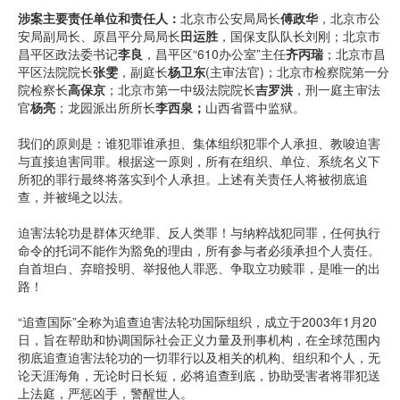
涉案主要责任单位和责任人：
北京市公安局局长
傅政华
，北京市公
安局副局长、原昌平分局局长
田运胜
，国保支队队长刘刚；北京市
昌平区政法委书记
李良
，昌平区“610办公室”主任
齐丙瑞
；北京市昌
平区法院院长
张雯
，副庭长
杨卫东
(主审法官)；北京市检察院第一分
院检察长
高保京
；北京市第一中级法院院长
吉罗洪
，刑一庭主审法
官
杨亮
；龙园派出所所长
李西泉；
山西省晋中监狱。
我们的原则是：谁犯罪谁承担、集体组织犯罪个人承担、教唆迫害
与直接迫害同罪。根据这一原则，所有在组织、单位、系统名义下
所犯的罪行最终将落实到个人承担。上述有关责任人将被彻底追
查，并被绳之以法。
迫害法轮功是群体灭绝罪、反人类罪！与纳粹战犯同罪，任何执行
命令的托词不能作为豁免的理由，所有参与者必须承担个人责任。
自首坦白、弃暗投明、举报他人罪恶、争取立功赎罪，是唯一的出
路！
“追查国际”全称为追查迫害法轮功国际组织，成立于2003年1月20
日，旨在帮助和协调国际社会正义力量及刑事机构，在全球范围内
彻底追查迫害法轮功的一切罪行以及相关的机构、组织和个人，无
论天涯海角，无论时日长短，必将追查到底，协助受害者将罪犯送
上法庭，严惩凶手，警醒世人。