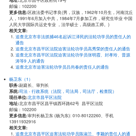
地址:
北京市昌平区政府街19号
邮编：102200
更多信息:
区政法委书记李良(男，汉族，1962年10月生，河南沈丘
人，1991年6月加入中共，1984年7月参加工作，研究生毕业 中国
人民大学国际共运史专业 ，法学硕士，高级政工师。)
相关文章:
追查北京市非法抓捕46名起诉江泽民的法轮功学员的责任人的
通告
追查北京市昌平区法院迫害法轮功学员高秀荣的责任人的通告
追查北京市昌平区法院迫害法轮功学员张明霞、封孝玲、晋源
涛等9 人的通告
追查北京市迫害法轮功学员吕尚春的责任人的通告
杨卫东（1）
职务:
副庭长、审判长
系统:
司法 - 行政系统（法院，司法局，司法厅，检查院）
现任单位:
北京市昌平区法院
地址:
北京市昌平区昌平镇西环路62号 昌平区法院
邮编：102200
更多信息:
审判长杨卫东 (杨为东): 010-80122260、手机
13911932916
相关文章:
追查北京市昌平区迫害法轮功学员陈淑兰、李颖的责任人的通