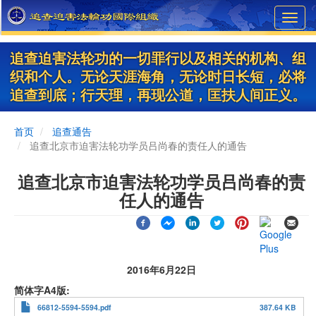
Skip
Toggl
to
navig
main
content
追查迫害法轮功的一切罪行以及相关的机构、组
织和个人。无论天涯海角，无论时日长短，必将
追查到底；行天理，再现公道，匡扶人间正义。
首页
追查通告
追查北京市迫害法轮功学员吕尚春的责任人的通告
追查北京市迫害法轮功学员吕尚春的责
任人的通告
2016年6月22日
简体字A4版
66812-5594-5594.pdf
387.64 KB