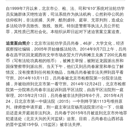
自1999年7月以来，北京市公、检、法、司和“610”系统对法轮功学
员实施群体灭绝性迫害，司法系统作为执法机构，公然剥夺公民的
信仰权利，非法抓捕、关押、酷刑虐待、庭审、无罪判刑，造成众
多法轮功学员致伤、致残、致死。特别是警察等执法人员公开犯
罪，其性质已黑社会化。本组织从即日起对下述迫害案立案追查。
追查案由简介：
北京市法轮功学员吕尚春，46岁，大学文化，经济
观察报社编辑，2005年开始修炼法轮功。2014年9月7日上午，吕尚
春在昌平区回龙观西街文华市场农贸大厅内和摊主兑换了200元真相
币（写有法轮功真相的纸币），被摊主举报，被附近龙园派出所和
国保警察带到派出所。当天下午，他们又到吕尚春家里和单位了解
情况，没有搜查到任何相关物品，当晚吕尚春被非法关押到昌平看
守所。2014年10月11日，吕尚春被北京市检察院第一分院非法批
捕，并被劫持到北京市第一看守所。2014年12月24日，北京市检察
院第一分院将吕尚春非法起诉到昌平区法院，由昌平区法院刑一庭
审理。2015年2月13日，吕尚春被非法判刑3年6个月。2015年4月
24，日北京市第一中级法院（2015）一中刑终字第1113号维持原
判。律师曾申请开庭，刑一庭主审法官杨亮说院里讨论一下，但最
后还是未开庭就非法判决。吕尚春于2015年5月被送到北京市外地罪
犯遣送处（北京大兴的天河监狱）迫害。目前，吕尚春在山西祁县
的晋中监狱15中队（15监区）被非法关押。