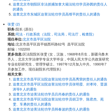
追查北京市朝阳区非法抓捕加拿大籍法轮功学员孙茜的责任人
的通告
追查北京市东城区迫害法轮功学员高维平的责任人的通告
张雯 (2)
职务:
院长 (原任)
系统:
司法 - 行政系统（法院，司法局，司法厅，检查院）
现任单位:
北京市昌平区法院
地址:
北京市昌平区昌平镇西环路62号 昌平区法院
邮编：102200
更多信息:
区法院院长张雯 (女，汉族，1968年8月生，新疆乌鲁木
齐人，北京大学法律学专业大学毕业，中国人民大学公共政策研究
专业在职研究生，管理学硕士。1997年12月加入中共。1990年7
月参加工作。现任副院长代理院长)
相关文章:
追查北京市昌平区法院迫害法轮功学员高秀荣的责任人的通告
追查北京市昌平区法院迫害法轮功学员张明霞、封孝玲、晋源
涛等9 人的通告
追查北京市迫害法轮功学员吕尚春的责任人的通告
追查北京市昌平区法院迫害法轮功学员胡卫学、陈君杰、苑
雯、车勇的责任人的通告
追查北京市迫害法轮功学员韩春波的责任人的通告