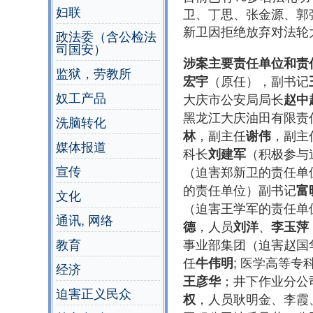
妇联
卫、丁思、张金源、郭
新卫因拒绝放弃对法轮
政法委（含公检法
司国安）
涉案主要责任单位和责
监狱，劳教所
（原任），副书记
宏宇
奴工产品
大庆市公安局局长
赵中
黑龙江大庆油田有限责任
洗脑转化
，副主任
，副主
林
谢伟
媒体报道
科长
（积极参与
刘建军
宣传
（迫害郑新卫的责任单
的责任单位）副书记
富
文化
（迫害王学军的责任单
通讯, 网络
，人员
、
德
刘洋
李玉萍
事业部集团（迫害赵国
教育
任
; 医学高等
牛伟明
经济
；井下作业分公
王彦华
迫害正义民众
，人员耿明金、李霞
权