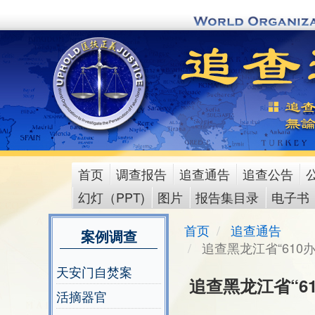
Skip
to
main
content
首页
调查报告
追查通告
追查公告
main
幻灯（PPT)
图片
报告集目录
电子书
menu
首页
追查通告
案例调查
追查黑龙江省“61
天安门自焚案
追查黑龙江省“6
活摘器官