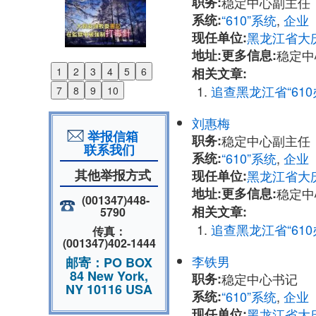
职务:
稳定中心副主任
系统:
“610”系统
,
企业
现任单位:
黑龙江省大
地址:
更多信息:
稳定中心
相关文章:
1
2
3
4
5
6
Previous
追查黑龙江省“6
7
8
9
10
Next
刘惠梅
举报信箱
职务:
稳定中心副主任
联系我们
系统:
“610”系统
,
企业
其他举报方式
现任单位:
黑龙江省大
地址:
更多信息:
稳定中心
(001347)448-
相关文章:
5790
追查黑龙江省“6
传真：
(001347)402-1444
李铁男
邮寄：PO BOX
84 New York,
职务:
稳定中心书记
NY 10116 USA
系统:
“610”系统
,
企业
现任单位:
黑龙江省大