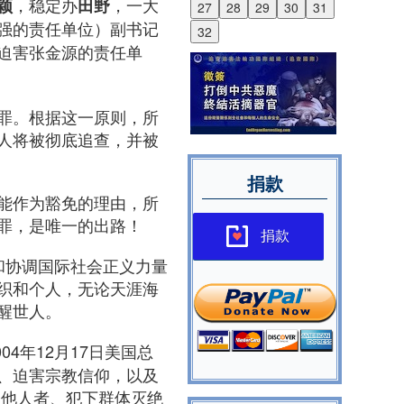
，稳定办
，一大
颖
田野
27
28
29
30
31
强的责任单位）副书记
32
迫害张金源的责任单
罪。根据这一原则，所
人将被彻底追查，并被
捐款
能作为豁免的理由，所
罪，是唯一的出路！
捐款
助和协调国际社会正义力量
织和个人，无论天涯海
醒世人。
ct）：2004年12月17日美国总
、迫害宗教信仰，以及
磨他人者、犯下群体灭绝