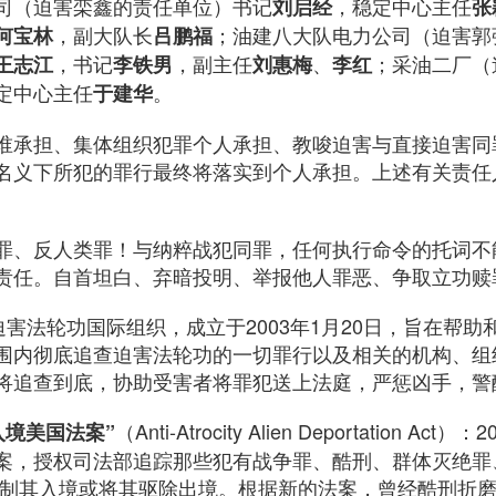
司（迫害栾鑫的责任单位）书记
，稳定中心主任
刘启经
张
，副大队长
；油建八大队电力公司（迫害郭
何宝林
吕鹏福
，书记
，副主任
、
；采油二厂（
王志江
李铁男
刘惠梅
李红
定中心主任
。
于建华
谁承担、集体组织犯罪个人承担、教唆迫害与直接迫害同
名义下所犯的罪行最终将落实到个人承担。上述有关责任
罪、反人类罪！与纳粹战犯同罪，任何执行命令的托词不
责任。自首坦白、弃暗投明、举报他人罪恶、争取立功赎
迫害法轮功国际组织，成立于2003年1月20日，旨在帮
围内彻底追查迫害法轮功的一切罪行以及相关的机构、组
将追查到底，协助受害者将罪犯送上法庭，严惩凶手，警
（Anti-Atrocity Alien Deportation A
入境美国法案”
案，授权司法部追踪那些犯有战争罪、酷刑、群体灭绝罪
限制其入境或将其驱除出境。根据新的法案，曾经酷刑折