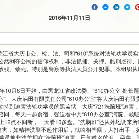
2016年11月11日
黑龙江省大庆市公、检、法、司和“610”系统对法轮功学员
公然剥夺公民的信仰权利，非法抓捕、关押、酷刑虐待、
致残、致死。特别是警察等执法人员公开犯罪。本组织从
16年10月8日开始，由黑龙江省政法委、“610办公室”处
公室”、大庆油田有限责任公司“610办公室”将大庆油田有
劫持到迫害法轮功学员的黑监狱—大庆“721洗脑班”迫害
陪同，每天一起食宿，强迫看中共“610办公室”污蔑、栽
上12点不间断，一天看10多盘。“洗脑班”还从外地调来所
”迫害，如精神洗脑不起作用后，就凶相毕露，大打出手，扬
功学员被非法关押在“洗脑班”迫害，已知姓名的有：栾鑫