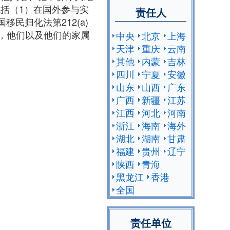
括（1）在国外参与实
责任人
民归化法第212(a)
为，他们以及他们的家属
中央
北京
上海
天津
重庆
云南
其他
内蒙
吉林
四川
宁夏
安徽
山东
山西
广东
广西
新疆
江苏
江西
河北
河南
浙江
海南
海外
湖北
湖南
甘肃
福建
贵州
辽宁
陕西
青海
黑龙江
香港
全国
责任单位