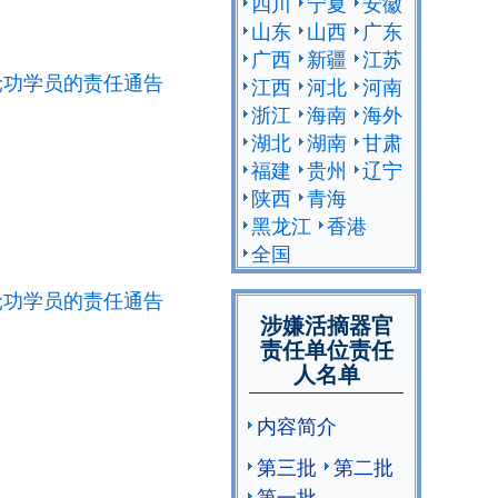
四川
宁夏
安徽
山东
山西
广东
广西
新疆
江苏
轮功学员的责任通告
江西
河北
河南
浙江
海南
海外
湖北
湖南
甘肃
福建
贵州
辽宁
陕西
青海
黑龙江
香港
全国
轮功学员的责任通告
涉嫌活摘器官
责任单位责任
人名单
内容简介
第三批
第二批
第一批