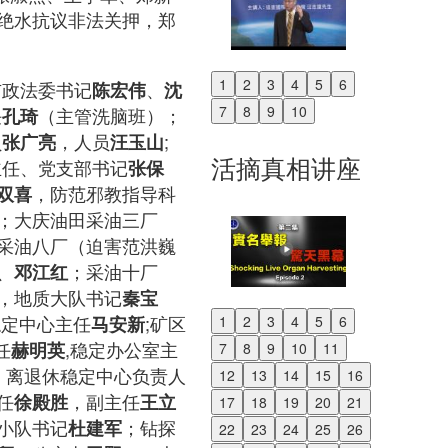
绝水抗议非法关押，郑
1
2
3
4
5
6
市政法委书记
、
陈宏伟
沈
Previous
7
8
9
10
任
（主管洗脑班）；
孔琦
Next
员
，人员
;
张广亮
汪玉山
活摘真相讲座
主任、党支部书记
张保
，防范邪教指导科
双喜
；大庆油田采油三厂
采油八厂（迫害范洪巍
、
；采油十厂
邓江红
，地质大队书记
秦宝
稳定中心主任
;矿区
马安新
1
2
3
4
5
6
Previous
任
,稳定办公室主
赫明英
7
8
9
10
11
Next
，离退休稳定中心负责人
12
13
14
15
16
任
，副主任
徐殿胜
王立
17
18
19
20
21
小队书记
；钻探
杜建军
22
23
24
25
26