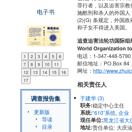
罪行者，以及迫害宗教
电子书
施酷刑和杀人的外国人；
(2)(G) 条规定，
和子女不得进入美国。
追查迫害法轮功国际组
World Organization to
电话：1-347-448-579
1
2
3
4
5
6
Previous
邮信地址：PO.Box 84，N
7
8
9
10
11
Next
网址：
http://www.zhuic
12
13
14
15
16
17
相关责任人
于建华 (3)
调查报告集
职务:
稳定中心主任
更新版
系统:
“610”系统
,
企业
导读
现任单位:
黑龙江省大
目录
地址:
责任单位: 大庆