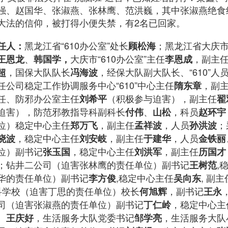
强、赵国华、张淑燕、张林鹰、范洪巍，其中张淑燕绝食
大法的信仰，被打得小便失禁，有2名已回家。
黑龙江省“610办公室”处长
；黑龙江省大庆
任人：
顾松海
、
大庆市“610办公室”主任
，副主
王恩龙
韩国学，
李恩成
，国保大队队长
，经保大队副大队长、“610”人
超
冯海波
公司稳定工作协调服务中心“610”中心主任
，副
隋东章
任、防邪办公室主任
（积极参与迫害），副主任
刘希平
翟
迫害），防范邪教指导科副科长
、
，科员
付伟
山松
赵环宇
位）稳定中心主任
，副主任
，人员
；
郑万飞
孟祥波
孙洪波
，稳定中心主任
，副主任
，人员
晓波
刘安岐
于建华
金铁丽
位）副书记
，稳定中心主任
，副主任
张玉国
刘洪军
历国才
；钻井二公司（迫害张林鹰的责任单位）副书记
,
王树范
华的责任单位）副书记
,稳定中心主任
, 副主
李方俊
吴向东
专科学校（迫害丁思的责任单位）校长
，副书记
何旭辉
王永
司（迫害张淑燕的责任单位）副书记
，稳定中心主
丁仁岭
、
，生活服务大队党委书记
，生活服务大队
王庆好
邹学亮