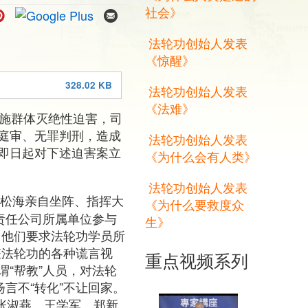
社会》
法轮功创始人发表
《惊醒》
328.02 KB
法轮功创始人发表
《法难》
实施群体灭绝性迫害，司
庭审、无罪判刑，造成
法轮功创始人发表
即日起对下述迫害案立
《为什么会有人类》
法轮功创始人发表
长顾松海亲自坐阵、指挥大
《为什么要救度众
限责任公司所属单位参与
生》
，他们要求法轮功学员所
赃法轮功的各种谎言视
重点视频系列
谓“帮教”人员，对法轮
言不“转化”不让回家。
、张淑燕、王学军、郑新