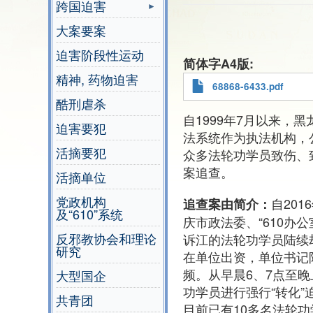
跨国迫害
大案要案
迫害阶段性运动
简体字A4版
精神, 药物迫害
68868-6433.pdf
酷刑虐杀
自1999年7月以来，
迫害要犯
法系统作为执法机构，
活摘要犯
众多法轮功学员致伤、
案追查。
活摘单位
党政机构
自20
追查案由简介：
及“610”系统
庆市政法委、“610办
反邪教协会和理论
诉江的法轮功学员陆续
研究
在单位出资，单位书记
频。从早晨6、7点至晚
大型国企
功学员进行强行“转化
共青团
目前已有10多名法轮