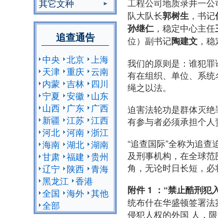
工程公司地质录井一公
其它文种
队大队长
，书记
郭树生
，稳定中心主任
孙继仁
追查通告
位）副书记
，稳
陶建文
中央
北京
上海
我们的原则是：谁犯罪
天津
重庆
云南
有在组织、单位、系统
内蒙
吉林
四川
绳之以法。
宁夏
安徽
山东
山西
广东
广西
迫害法轮功是群体灭绝
新疆
江苏
江西
有参与者必须承担个人
河北
河南
浙江
“追查国际”全称为追查
海南
湖北
湖南
及刑事机构，在全球范
甘肃
福建
贵州
角，无论时日长短，必
辽宁
陕西
青海
黑龙江
香港
附件 1 ：“禁止酷刑犯
全国
海外
其他
统布什在华盛顿签署法
全部
侵犯人权的外国 人，