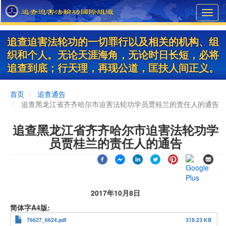
Skip
Toggl
to
navig
main
content
追查迫害法轮功的一切罪行以及相关的机构、组
织和个人。无论天涯海角，无论时日长短，必将
追查到底；行天理，再现公道，匡扶人间正义。
首页
追查通告
追查黑龙江省齐齐哈尔市迫害法轮功学员贾桂兰的责任人的通告
追查黑龙江省齐齐哈尔市迫害法轮功学
员贾桂兰的责任人的通告
2017年10月8日
简体字A4版
76627_6624.pdf
318.23 KB