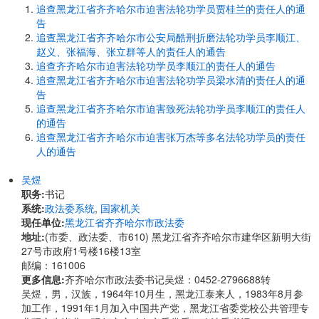
追查黑龙江省齐齐哈尔市迫害法轮功学员贾桂兰的责任人的通
告
追查黑龙江省齐齐哈尔市公安局酷刑折磨法轮功学员李顺江、
赵义、张福海、张立群等人的责任人的通告
追查齐齐哈尔市迫害法轮功学员李顺江的责任人的通告
追查黑龙江省齐齐哈尔市迫害法轮功学员梁水清的责任人的通
告
追查黑龙江省齐齐哈尔市迫害致死法轮功学员李顺江的责任人
的通告
追查黑龙江省齐齐哈尔市迫害张万杰等多名法轮功学员的责任
人的通告
吴煜
职务:
书记
系统:
政法委系统
,
国家机关
现任单位:
黑龙江省齐齐哈尔市政法委
地址:
(市委、政法委、市610) 黑龙江省齐齐哈尔市建华区新明大街
27号市政府1号楼16楼13室
邮编：161006
更多信息:
齐齐哈尔市政法委书记吴煜：0452-2796688转
吴煜，男，汉族，1964年10月生，黑龙江泰来人，1983年8月参
加工作，1991年1月加入中国共产党，黑龙江省委党校公共管理专