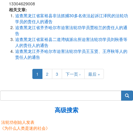
13304629008
相关文章:
追查黑龙江省富裕县非法抓捕30多名依法起诉江泽民的法轮功
学员的责任人的通告
追查黑龙江省齐齐哈尔市迫害法轮功学员贾桂兰的责任人的通
告
追查黑龙江省富裕县二道湾镇派出所迫害法轮功学员刘秋香等
人的责任人的通告
追查黑龙江齐齐哈尔市迫害法轮功学员王玉贤、王序秋等人的
责任人的通告
Pagination
Current
1
Page
2
Page
3
Next
下一页 ›
Last
最后 »
page
page
page
搜索
高级搜索
法轮功创始人发表
《为什么人类是迷的社会》