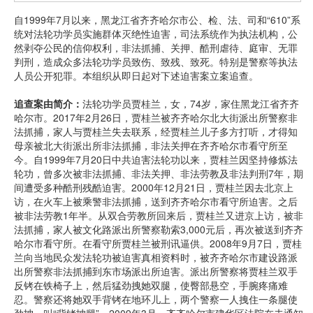
自1999年7月以来，黑龙江省齐齐哈尔市公、检、法、司和“610”系
统对法轮功学员实施群体灭绝性迫害，司法系统作为执法机构，公
然剥夺公民的信仰权利，非法抓捕、关押、酷刑虐待、庭审、无罪
判刑，造成众多法轮功学员致伤、致残、致死。特别是警察等执法
人员公开犯罪。本组织从即日起对下述迫害案立案追查。
追查案由简介：
法轮功学员贾桂兰，女，74岁，家住黑龙江省齐齐
哈尔市。2017年2月26日，贾桂兰被齐齐哈尔北大街派出所警察非
法抓捕，家人与贾桂兰失去联系，经贾桂兰儿子多方打听，才得知
母亲被北大街派出所非法抓捕，非法关押在齐齐哈尔市看守所至
今。自1999年7月20日中共迫害法轮功以来，贾桂兰因坚持修炼法
轮功，曾多次被非法抓捕、非法关押、非法劳教及非法判刑7年，期
间遭受多种酷刑残酷迫害。2000年12月21日，贾桂兰因去北京上
访，在火车上被乘警非法抓捕，送到齐齐哈尔市看守所迫害。之后
被非法劳教1年半。从双合劳教所回来后，贾桂兰又进京上访，被非
法抓捕，家人被文化路派出所警察勒索3,000元后，再次被送到齐齐
哈尔市看守所。在看守所贾桂兰被刑讯逼供。2008年9月7日，贾桂
兰向当地民众发法轮功被迫害真相资料时，被齐齐哈尔市建设路派
出所警察非法抓捕到东市场派出所迫害。派出所警察将贾桂兰双手
反铐在铁椅子上，然后猛劲拽她双腿，使臀部悬空，手腕疼痛难
忍。警察还将她双手背铐在地环儿上，两个警察一人拽住一条腿使