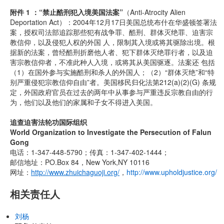
附件 1 ：“禁止酷刑犯入境美国法案”
（Anti-Atrocity Alien
Deportation Act）：2004年12月17日美国总统布什在华盛顿签署法
案，授权司法部追踪那些犯有战争罪、酷刑、群体灭绝罪、迫害宗
教信仰，以及侵犯人权的外国 人，限制其入境或将其驱除出境。根
据新的法案，曾经酷刑折磨他人者、犯下群体灭绝罪行者，以及迫
害宗教信仰者，不准此种人入境，或将其从美国驱逐。法案还 包括
（1）在国外参与实施酷刑和杀人的外国人；（2）“群体灭绝”和“特
别严重侵犯宗教信仰自由”者。美国移民归化法第212(a)(2)(G) 条规
定，外国政府官员在过去的两年中从事参与严重违反宗教自由的行
为，他们以及他们的家属和子女不得进入美国。
追查迫害法轮功国际组织
World Organization to Investigate the Persecution of Falun
Gong
电话：1-347-448-5790；传真：1-347-402-1444；
邮信地址：PO.Box 84，New York,NY 10116
网址：
http://www.zhuichaguoji.org/
，
http://www.upholdjustice.org/
相关责任人
刘杨