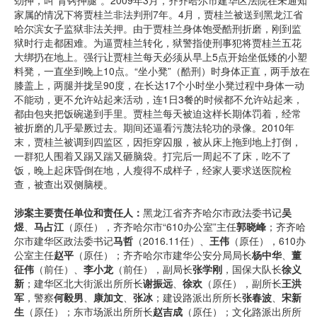
劲抻，叫“背铐抻腿”。2009年3月，齐齐哈尔市建华区法院在未通知
家属的情况下将贾桂兰非法判刑7年。4月，贾桂兰被送到黑龙江省
哈尔滨女子监狱非法关押。由于贾桂兰身体饱受酷刑折磨，刚到监
狱时行走都困难。为逼贾桂兰转化，狱警指使刑事犯将贾桂兰五花
大绑扔在地上。强行让贾桂兰每天必须从早上5点开始坐低矮的小塑
料凳，一直坐到晚上10点。“坐小凳”（酷刑）时身体正直，两手放在
膝盖上，两腿并拢呈90度，在长达17个小时坐小凳过程中身体一动
不能动，更不允许站起来活动，连1日3餐的时候都不允许站起来，
都由包夹把饭碗递到手里。贾桂兰每天被迫这样长期体罚着，经常
被折磨的几乎晕厥过去。期间还逼看污蔑法轮功的录像。2010年
末，贾桂兰被调到四监区，因拒穿囚服，被从床上拖到地上打倒，
一群犯人围着又踢又踹又砸脑袋。打完后一周起不了床，吃不了
饭，晚上起床昏倒在地，人瘦得不成样子，经家人要求送医院检
查，被查出双侧脑梗。
涉案主要责任单位和责任人：
黑龙江省齐齐哈尔市政法委书记
吴
煜
、
马占江
（原任），齐齐哈尔市“610办公室”主任
郭晓峰
；齐齐哈
尔市建华区政法委书记
马哲
（2016.11任）、
王伟
（原任），610办
公室主任
赵平
（原任）；齐齐哈尔市建华公安分局局长
杨中华
、
董
征伟
（前任）、
李小龙
（前任），副局长
张学刚
，国保大队长
徐义
新
；建华区北大街派出所所长
谢振远
、
徐欢
（原任），副所长
王洪
军
，警察
何毅男
、
康加文
、
张冰
；建设路派出所所长
张春波
、
宋新
生
（原任）；东市场派出所所长
赵吉成
（原任）；文化路派出所所