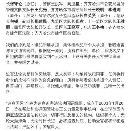
长
张守仑
（原任），警察
王洪军
、
高卫星
；齐齐哈尔市公安局监所
管理支队支队长
王宪光
，齐齐哈尔市看守所所长
王晓明
、
李进则
（原任）；黑龙江省哈尔滨女子监狱监狱长
白英贤
（原任），副狱
长
包锐
、副狱长
邵建民
，九监区大队长
郑杰
，十一监区大队长
王雅
丽，
四监区大队长邱队长，监区长
王晓丽
，犯人
王冬梅
；齐齐哈尔
市建华区法院；齐齐哈尔市建华区检察院。
我们的原则是：谁犯罪谁承担、集体组织犯罪个人承担、教唆迫害
与直接迫害同罪。根据这一原则，所有在组织、单位、系统名义下
所犯的罪行最终将落实到个人承担。上述有关责任人将被彻底追
查，并被绳之以法。
迫害法轮功是群体灭绝罪、反人类罪！与纳粹战犯同罪，任何执行
命令的托词不能作为豁免的理由，所有参与者必须承担个人责任。
自首坦白、弃暗投明、举报他人罪恶、争取立功赎罪，是唯一的出
路！
“追查国际”全称为追查迫害法轮功国际组织，成立于2003年1月20
日，旨在帮助和协调国际社会正义力量及刑事机构，在全球范围内
彻底追查迫害法轮功的一切罪行以及相关的机构、组织和个人，无
论天涯海角，无论时日长短，必将追查到底，协助受害者将罪犯送
上法庭，严惩凶手，警醒世人。