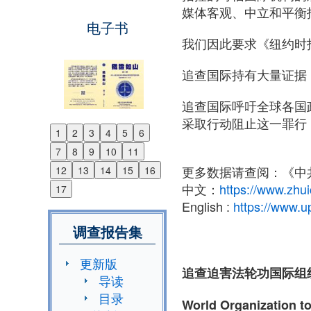
媒体客观、中立和平衡
电子书
我们因此要求《纽约时
追查国际持有大量证据
追查国际呼吁全球各国
采取行动阻止这一罪行
1
2
3
4
5
6
Previous
7
8
9
10
11
Next
更多数据请查阅：《中
12
13
14
15
16
中文：
https://www.zhu
17
English :
https://www.u
调查报告集
更新版
追查迫害法轮功国际组
导读
目录
World Organization 