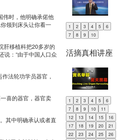
李国伟时，他明确承偌他
把你领到床头让你看一
1
2
3
4
5
6
Previous
7
8
9
10
Next
院肝移植科把20多岁的
活摘真相讲座
还说：“由于中国人口众
运作法轮功学员器官，
高一喜的器官，器官卖
1
2
3
4
5
6
Previous
7
8
9
10
11
Next
12
13
14
15
16
证据。其中明确承认或者直
17
18
19
20
21
22
23
24
25
26