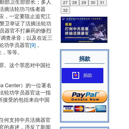
后勤部卫生部部长；多人
27
28
29
30
31
活摘法轮功习练者器
32
应，一定要阻止追究江
警卫举证了活摘法轮功
员器官不打麻药的惨烈
话调查录音；以及在近三
轮功学员器官
[9]
，
生，等等。
捐款
罪。这个罪恶对中国社
捐款
 Center）的一位署名
法轮功学员器官这一指
⼼所接受的包括来自中国
任何支持中共活摘器官
官的表述，违反了新闻