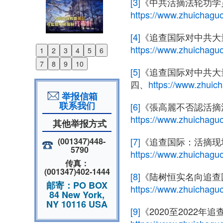
[3]
《中共活摘法轮功学
https://www.zhuichaguo
[4]
《追查国际对中共大量
https://www.zhuichagu
1
2
3
4
5
6
Previous
7
8
9
10
Next
[5]
《追查国际对中共大量
四、
https://www.zhuic
举报信箱
联系我们
[6]
《張高麗不否認活摘
https://www.zhuichaguo
其他举报方式
[7]
《追查国际：活摘现
(001347)448-
5790
https://www.zhuichaguo
传真：
(001347)402-1444
[8]
《陆树恒实名向追查
邮寄：PO BOX
https://www.zhuichaguo
84 New York,
NY 10116 USA
[9]
《2020至2022