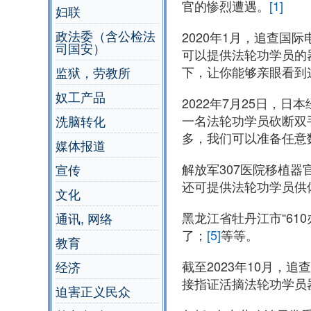
官的惨烈遭遇。
[1]
妇联
政法委（含公检法
2020年1月，追查
司国安）
可以提供法轮功学员的
下，让你能够亲眼看到
监狱，劳教所
奴工产品
2022年7月25日，
一名法轮功学员砍断双
洗脑转化
多，我们可以准备任意
媒体报道
解放军307医院移植
宣传
还可提供法轮功学员供
文化
黑龙江省牡丹江市“6
通讯, 网络
了；
[5]
等等。
教育
截至2023年10月，
经济
接指证活摘法轮功学员
迫害正义民众