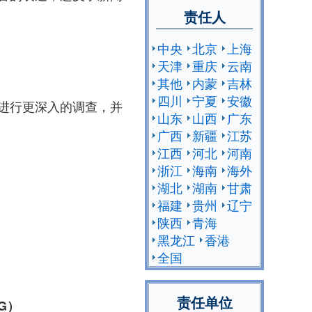
责任人
中央
北京
上海
天津
重庆
云南
其他
内蒙
吉林
四川
宁夏
安徽
进行更深入的调查，并
山东
山西
广东
广西
新疆
江苏
江西
河北
河南
浙江
海南
海外
湖北
湖南
甘肃
福建
贵州
辽宁
陕西
青海
黑龙江
香港
全国
责任单位
PFG）