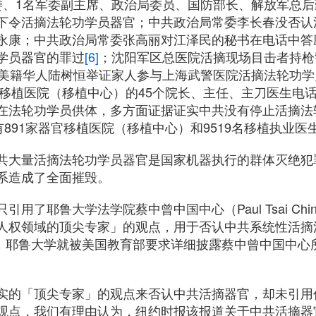
委、1名军委副主席、政治局委员、国防部长、解放军总
下令活摘法轮功学员器官；中共政治局常委李长春没否认
永康；中共政治局常委张高丽对江泽民的秘书在电话中答
学员器官的罪过
[6]
；沈阳军区总医院活摘现场目击者持枪
美籍华人陆树恒举证家人参与上海武警医院活摘法轮功学
官移植医院（移植中心）的45个院长、主任、主刀医生电
在法轮功学员供体，多方面证据证实中共没有停止活摘法
891家器官移植医院（移植中心）和9519名移植执业医
共大量活摘法轮功学员器官是国家机器执行的群体灭绝犯
系造成了全面摧毁。
了耶鲁⼤学法学院蔡中曾中国中⼼（Paul Tsai China
⼈权领域的顶尖专家」的观点，用于否认中共系统性活摘
2月，耶鲁大学就被美国教育部要求详细披露蔡中曾中国中
实的「顶尖专家」的观点来否认中共活摘器官，却未引用
观点，我们有理由认为，纽约时报该报道关于中共活摘器