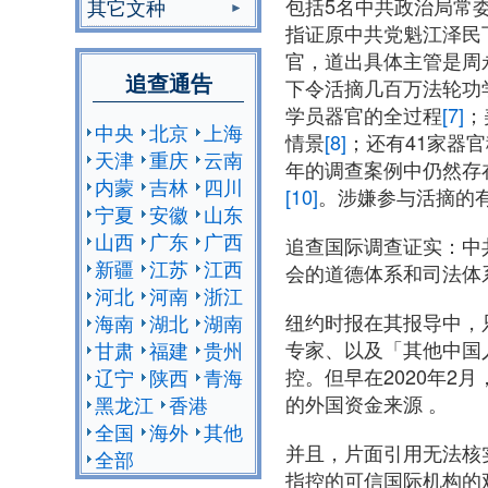
包括5名中共政治局常
其它文种
指证原中共党魁江泽民
官，道出具体主管是周
追查通告
下令活摘几百万法轮功
学员器官的全过程
[7]
；
中央
北京
上海
情景
[8]
；还有41家器
天津
重庆
云南
年的调查案例中仍然存
内蒙
吉林
四川
[10]
。涉嫌参与活摘的有
宁夏
安徽
山东
山西
广东
广西
追查国际调查证实：中
新疆
江苏
江西
会的道德体系和司法体
河北
河南
浙江
纽约时报在其报导中，只引用
海南
湖北
湖南
专家、以及「其他中国
甘肃
福建
贵州
控。但早在2020年
辽宁
陕西
青海
的外国资金来源 。
黑龙江
香港
全国
海外
其他
并且，片面引用无法核
全部
指控的可信国际机构的