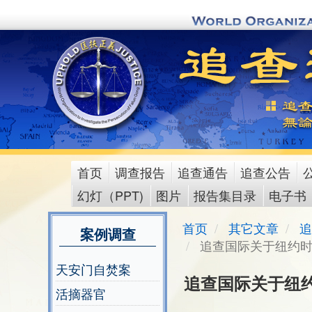
Skip
to
main
content
首页
调查报告
追查通告
追查公告
main
幻灯（PPT)
图片
报告集目录
电子书
menu
首页
其它文章
追
案例调查
追查国际关于纽约时
天安门自焚案
追查国际关于纽
活摘器官