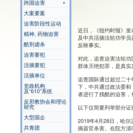
跨国迫害
大案要案
迫害阶段性运动
近日，《纽约时报》发
精神, 药物迫害
及中共活摘法轮功学员
酷刑虐杀
反映事实。
迫害要犯
对此，追查迫害法轮功
活摘要犯
群体灭绝犯罪，是真实
活摘单位
追查国际通过超过二十
党政机构
下，中共通过政法委和
及“610”系统
者进行了残酷的迫害，
反邪教协会和理论
研究
以下仅简要列举部分证
大型国企
2019年4月28日，
共青团
摘器官杀害。在院方清