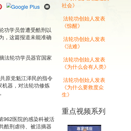
社会》
法轮功创始人发表
《惊醒》
轮功学员曾遭受酷刑以
为，这篇报道未能准确
法轮功创始人发表
《法难》
活摘法轮功学员器官国家
法轮功创始人发表
《为什么会有人类》
中共原党魁江泽民的指令
法轮功创始人发表
家机器，对法轮功修炼
《为什么要救度众
。
生》
重点视频系列
第962医院的感染科被活
共酷刑虐待、被活摘器