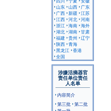
四川
宁夏
安徽
山东
山西
广东
广西
新疆
江苏
江西
河北
河南
浙江
海南
海外
湖北
湖南
甘肃
福建
贵州
辽宁
陕西
青海
黑龙江
香港
全国
涉嫌活摘器官
责任单位责任
人名单
内容简介
第三批
第二批
第一批