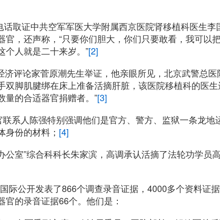
国际电话取证中共空军军医大学附属西京医院肾移植科医生
器官，还声称，“只要你们胆大，你们只要敢看，我可以
这个人就是二十来岁。”
[2]
日本经济评论家菅原潮先生举证，他亲眼所见，北京武警总医
手双脚肌腱绑在床上准备活摘肝脏，该医院移植科的医生
数量的合适器官捐赠者。”
[3]
器官联系人陈强特别强调他们是官方、警方、监狱一条龙地
体身份的材料；
[4]
10办公室”综合科科长朱家滨，高调承认活摘了法轮功学员
追查国际公开发表了866个调查录音证据，4000多个资料
器官的录音证据66个。他们是：