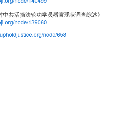
ji.org/node/140499
际对中共活摘法轮功学员器官现状调查综述》
ji.org/node/139060
.upholdjustice.org/node/658