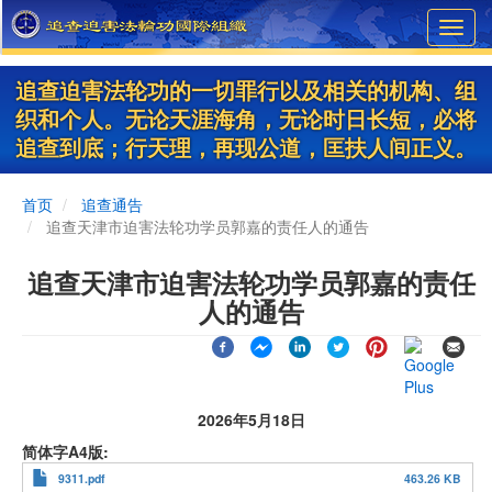
Skip
Toggl
to
navig
main
content
追查迫害法轮功的一切罪行以及相关的机构、组
织和个人。无论天涯海角，无论时日长短，必将
追查到底；行天理，再现公道，匡扶人间正义。
首页
追查通告
追查天津市迫害法轮功学员郭嘉的责任人的通告
追查天津市迫害法轮功学员郭嘉的责任
人的通告
2026年5月18日
简体字A4版
9311.pdf
463.26 KB