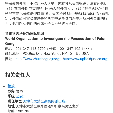
害宗教信仰者，不准此种人入境，或将其从美国驱逐。法案还包括
（1）在国外参与实施酷刑和杀人的外国人；（2）“群体灭绝”和“特
别严重侵犯宗教信仰自由”者。美国移民归化法第212(a)(2)(G) 条规
定，外国政府官员在过去的两年中从事参与严重违反宗教自由的行
为，他们以及他们的家属和子女不得进入美国。
追查迫害法轮功国际组织
World Organization to Investigate the Persecution of Falun
Gong
电话：001-347-448-5790；传真：001-347-402-1444；
邮信地址：PO.Box 84，New York，NY 10116，USA
网址：
http://www.zhuichaguoji.org
，
http://www.upholdjustice.org
相关责任人
兰成
职务:
警察
系统:
公安
现任单位:
天津市武清区泉兴路派出所
地址:
天津市武清区振华西道3号 泉兴路派出所
邮编：301700