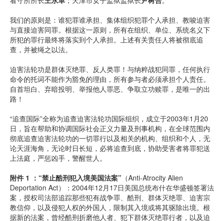
看守所所长
王永革
；天津市女子监狱监狱长
尹树合
。
我们的原则是：谁犯罪谁承担、集体组织犯罪个人承担、教唆迫害
与直接迫害同罪。根据这一原则，所有在组织、单位、系统名义下
所犯的罪行最终将落实到个人承担。上述有关责任人将被彻底追
查，并被绳之以法。
迫害法轮功是群体灭绝罪、反人类罪！与纳粹战犯同罪，任何执行
命令的托词不能作为豁免的理由，所有参与者必须承担个人责任。
自首坦白、弃暗投明、举报他人罪恶、争取立功赎罪，是唯一的出
路！
“追查国际”全称为追查迫害法轮功国际组织，成立于2003年1月20
日，旨在帮助和协调国际社会正义力量及刑事机构，在全球范围内
彻底追查迫害法轮功的一切罪行以及相关的机构、组织和个人，无
论天涯海角，无论时日长短，必将追查到底，协助受害者将罪犯送
上法庭，严惩凶手，警醒世人。
附件 1 ：“禁止酷刑犯入境美国法案”
（Anti-Atrocity Alien
Deportation Act）：2004年12月17日美国总统布什在华盛顿签署法
案，授权司法部追踪那些犯有战争罪、酷刑、群体灭绝罪、迫害宗
教信仰，以及侵犯人权的外国人，限制其入境或将其驱除出境。根
据新的法案，曾经酷刑折磨他人者、犯下群体灭绝罪行者，以及迫