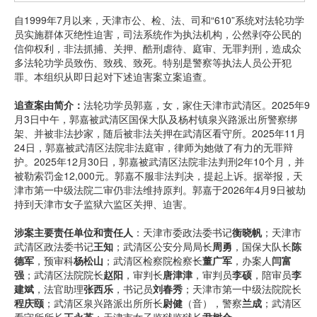
自1999年7月以来，天津市公、检、法、司和“610”系统对法轮功学
员实施群体灭绝性迫害，司法系统作为执法机构，公然剥夺公民的
信仰权利，非法抓捕、关押、酷刑虐待、庭审、无罪判刑，造成众
多法轮功学员致伤、致残、致死。特别是警察等执法人员公开犯
罪。本组织从即日起对下述迫害案立案追查。
追查案由简介：
法轮功学员郭嘉，女，家住天津市武清区。2025年9
月3日中午，郭嘉被武清区国保大队及杨村镇泉兴路派出所警察绑
架、并被非法抄家，随后被非法关押在武清区看守所。2025年11月
24日，郭嘉被武清区法院非法庭审，律师为她做了有力的无罪辩
护。2025年12月30日，郭嘉被武清区法院非法判刑2年10个月，并
被勒索罚金12,000元。郭嘉不服非法判决，提起上诉。据举报，天
津市第一中级法院二审仍非法维持原判。郭嘉于2026年4月9日被劫
持到天津市女子监狱六监区关押、迫害。
涉案主要责任单位和责任人
：天津市委政法委书记
衡晓帆
；天津市
武清区政法委书记
王知
；武清区公安分局局长
周勇
，国保大队长
陈
德军
，预审科
杨松山
；武清区检察院检察长
董广军
，办案人
闫富
强
；武清区法院院长
赵阳
，审判长
唐津津
，审判员
李硕
，陪审员
李
建斌
，法官助理
张西乐
，书记员
刘春秀
；天津市第一中级法院院长
程庆颐
；武清区泉兴路派出所所长
尉健
（音），警察
兰成
；武清区