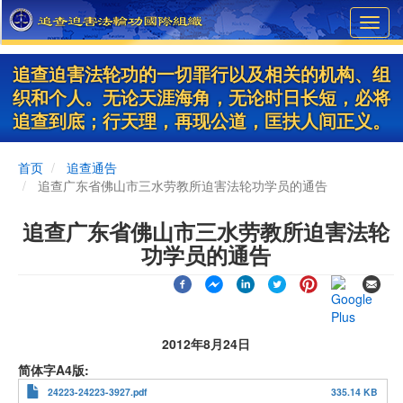
Skip
Toggl
to
navig
main
content
追查迫害法轮功的一切罪行以及相关的机构、组
织和个人。无论天涯海角，无论时日长短，必将
追查到底；行天理，再现公道，匡扶人间正义。
首页
追查通告
追查广东省佛山市三水劳教所迫害法轮功学员的通告
追查广东省佛山市三水劳教所迫害法轮
功学员的通告
2012年8月24日
简体字A4版
24223-24223-3927.pdf
335.14 KB