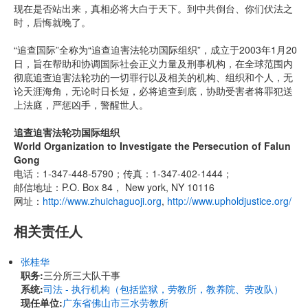
现在是否站出来，真相必将大白于天下。到中共倒台、你们伏法之
时，后悔就晚了。
“追查国际”全称为“追查迫害法轮功国际组织”，成立于2003年1月20
日，旨在帮助和协调国际社会正义力量及刑事机构，在全球范围内
彻底追查迫害法轮功的一切罪行以及相关的机构、组织和个人，无
论天涯海角，无论时日长短，必将追查到底，协助受害者将罪犯送
上法庭，严惩凶手，警醒世人。
追查迫害法轮功国际组织
World Organization to Investigate the Persecution of Falun
Gong
电话：1-347-448-5790；传真：1-347-402-1444；
邮信地址：P.O. Box 84， New york, NY 10116
网址：
http://www.zhuichaguoji.org
,
http://www.upholdjustice.org/
相关责任人
张桂华
职务:
三分所三大队干事
系统:
司法 - 执行机构（包括监狱，劳教所，教养院、劳改队）
现任单位:
广东省佛山市三水劳教所