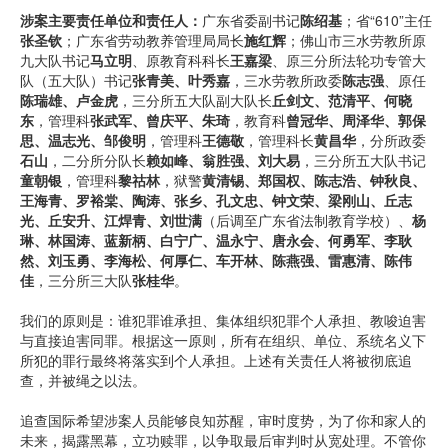
涉案主要责任单位和责任人：
广东省委副书记
陈绍基
；省“610”主任
张圣钦
；广东省劳动教养管理局局长
施红辉
；佛山市三水劳教所原
九大队书记
马立明
、原教育科科长
王嘉梁
、原三分所法轮功专管大
队（五大队）书记
张青美、叶秀嘉
，三水劳教所政委
陈志强
、原任
陈瑞雄、卢金虎
，三分所五大队副大队长
丘剑文、范清平、何晓
东
，管理科
张武军、曾庆平、朱琦
，教育科
曾冠华、周泽华、郭保
思、温志光、邹俊明
，管理科
王德敬
，管理科长
黄昌华
，分所政委
石山
，二分所分队长
赖如峰、翁胜强、刘大易
，三分所五大队书记
童朝银
，管理科
黎祜林
，狱警
黄清锡、郑国权、陈志浩、钟秋良、
王海青、罗裕棠、陶涛、张乡、孔文忠、钟文荣、梁刚山、丘志
光、丘安升、江焊青、刘世满
（后调至广东省法制教育学校）、
杨
琳、林国涛、蓝新柄、白宁广、温永宁、唐永会、何勇军、李耿
然、刘玉勇、李海松、何厚仁、车开林、陈燕强、雷惠清、陈伟
佳
，三分所三大队
张桂华
。
我们的原则是：谁犯罪谁承担、集体组织犯罪个人承担、教唆迫害
与直接迫害同罪。根据这一原则，所有在组织、单位、系统名义下
所犯的罪行最终将落实到个人承担。上述有关责任人将被彻底追
查，并被绳之以法。
追查国际希望涉案人员能够良知苏醒，审时度势，为了你和家人的
未来，揭露黑幕，立功赎罪，以争取最后审判时从宽处理。不管你