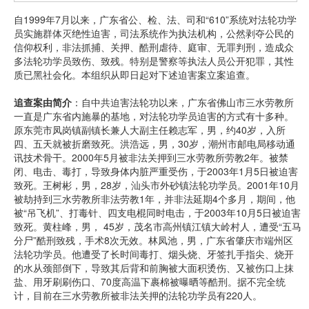
自1999年7月以来，广东省公、检、法、司和“610”系统对法轮功学
员实施群体灭绝性迫害，司法系统作为执法机构，公然剥夺公民的
信仰权利，非法抓捕、关押、酷刑虐待、庭审、无罪判刑，造成众
多法轮功学员致伤、致残。特别是警察等执法人员公开犯罪，其性
质已黑社会化。本组织从即日起对下述迫害案立案追查。
追查案由简介
：自中共迫害法轮功以来，广东省佛山市三水劳教所
一直是广东省内施暴的基地，对法轮功学员迫害的方式有十多种。
原东莞市凤岗镇副镇长兼人大副主任赖志军，男，约40岁，入所
四、五天就被折磨致死。洪浩远，男，30岁，潮州市邮电局移动通
讯技术骨干。2000年5月被非法关押到三水劳教所劳教2年。被禁
闭、电击、毒打，导致身体内脏严重受伤，于2003年1月5日被迫害
致死。王树彬，男，28岁，汕头市外砂镇法轮功学员。2001年10月
被劫持到三水劳教所非法劳教1年，并非法延期4个多月，期间，他
被“吊飞机”、打毒针、四支电棍同时电击，于2003年10月5日被迫害
致死。黄柱峰，男， 45岁，茂名市高州镇江镇大岭村人，遭受“五马
分尸”酷刑致残，手术8次无效。林凤池，男，广东省肇庆市端州区
法轮功学员。他遭受了长时间毒打、烟头烧、牙签扎手指尖、烧开
的水从颈部倒下，导致其后背和前胸被大面积烫伤、又被伤口上抹
盐、用牙刷刷伤口、70度高温下裹棉被曝晒等酷刑。据不完全统
计，目前在三水劳教所被非法关押的法轮功学员有220人。