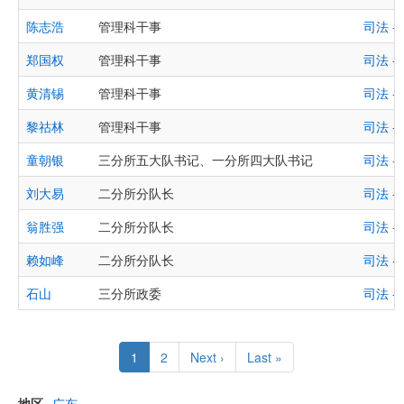
陈志浩
管理科干事
司法 
郑国权
管理科干事
司法 
黄清锡
管理科干事
司法 
黎祜林
管理科干事
司法 
童朝银
三分所五大队书记、一分所四大队书记
司法 
刘大易
二分所分队长
司法 
翁胜强
二分所分队长
司法 
赖如峰
二分所分队长
司法 
石山
三分所政委
司法 
Pagination
Current
1
Page
2
Next
Next ›
Last
Last »
page
page
page
地区
广东