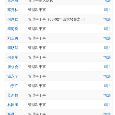
雷惠清
管理科副大队长
司法 
车开林
管理科干事
司法 
何厚仁
管理科干事（00-02年四大恶警之一)
司法 
李海松
管理科干事
司法 
刘玉勇
管理科干事
司法 
李耿然
管理科干事
司法 
何勇军
管理科干事
司法 
唐永会
管理科干事
司法 
温永宁
管理科干事
司法 
白宁广
管理科干事
司法 
蓝新柄
管理科干事
司法 
林国涛
管理科干事
司法 
杨琳
管理科干事
司法 