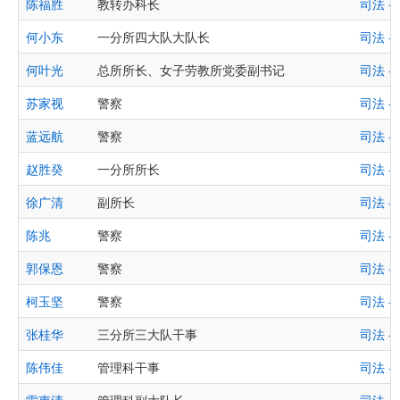
陈福胜
教转办科长
司法 
何小东
一分所四大队大队长
司法 
何叶光
总所所长、女子劳教所党委副书记
司法 
苏家视
警察
司法 
蓝远航
警察
司法 
赵胜癸
一分所所长
司法 
徐广清
副所长
司法 
陈兆
警察
司法 
郭保恩
警察
司法 
柯玉坚
警察
司法 
张桂华
三分所三大队干事
司法 
陈伟佳
管理科干事
司法 