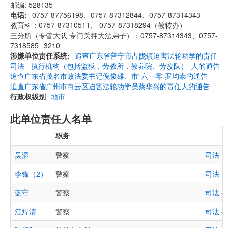
邮编: 528135
电话
0757-87756198、0757-87312844、0757-87314343
教育科：0757-87310511、 0757-87318294（教转办）
三分所（专管大队 专门关押大法弟子）：0757-87314343、0757-
7318585─3210
涉嫌单位责任系统
追查广东省普宁市占陇镇迫害法轮功学的责任
司法 - 执行机构（包括监狱，劳教所，教养院、劳改队）
人的通告
追查广东省茂名市政法委书记倪俊雄、市“六一零”罗均泰的通告
追查广东省广州市白云区迫害法轮功学员蔡华兴的责任人的通告
行政权级别
地市
此单位责任人名单
职务
吴滔
警察
司法 
李锋（2）
警察
司法 
蓝守
警察
司法 
江焊清
警察
司法 