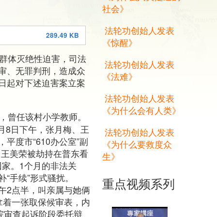
社会》
法轮功创始人发表
289.49 KB
《惊醒》
施群体灭绝性迫害，司法
法轮功创始人发表
审、无罪判刑，造成众
《法难》
日起对下述迫害案立案
法轮功创始人发表
《为什么会有人类》
人，曾任该村小学教师。
6月8日下午，张月梅、王
法轮功创始人发表
度市“610办公室”副
《为什么要救度众
、王美荣被劫持在普东看
生》
回家。1个月的非法关
“手续”形式骚扰。
重点视频系列
下午2点半，叫亲属与她俩
拿着一张取保候审表，内
院审查起诉阶段委托辩