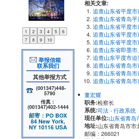
相关文章:
追查山东省平度市
追查山东省青岛平
追查山东省平度市
1
2
3
4
5
6
追查山东省平度市
Previous
7
8
9
10
追查山东省平度市
Next
追查山东省即墨市
追查山东平度市迫
举报信箱
追查山东省青岛市
联系我们
追查山东省青岛市
其他举报方式
追查山东省青岛市
(001347)448-
5790
董宏耀
传真：
职务:
检察长
(001347)402-1444
系统:
司法 - 行政系
邮寄：PO BOX
现任单位:
山东省青岛
84 New York,
地址:
山东省青岛市市
NY 10116 USA
邮编：266021