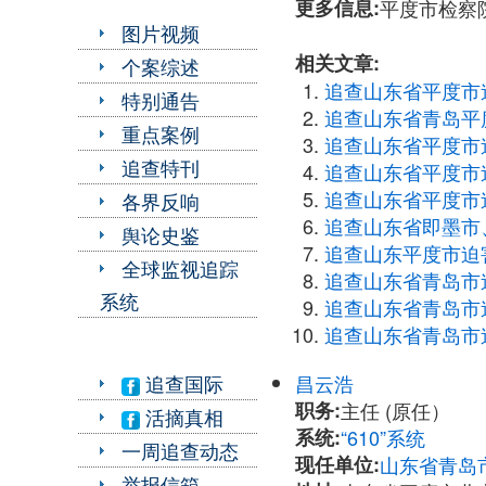
更多信息:
平度市检察院检
图片视频
相关文章:
个案综述
追查山东省平度市
特别通告
追查山东省青岛平
重点案例
追查山东省平度市
追查特刊
追查山东省平度市
追查山东省平度市
各界反响
追查山东省即墨市
舆论史鉴
追查山东平度市迫
全球监视追踪
追查山东省青岛市
系统
追查山东省青岛市
追查山东省青岛市
昌云浩
追查国际
职务:
主任 (原任）
活摘真相
系统:
“610”系统
一周追查动态
现任单位:
山东省青岛市
举报信箱