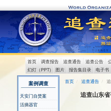
Skip
to
main
content
首页
调查报告
追查通告
追查公告
main
幻灯（PPT)
图片
报告集目录
电子书
menu
首页
追查通告
追
案例调查
追查山东省
天安门自焚案
活摘器官