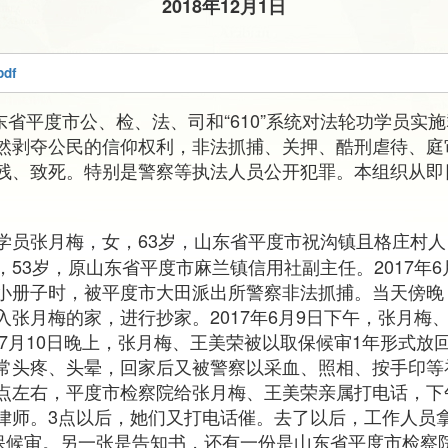
2018年12月1日
pdf
山东省平度市公、检、法、司和“610”系统对法轮功学员实
然剥夺公民的信仰权利，非法抓捕、关押、酷刑虐待、庭
残、致死。特别是警察等执法人员公开犯罪。本组织从即
学员张月梅，女，63岁，山东省平度市祝沟镇且格庄村
53岁，原山东省平度市麻兰镇信用社副主任。2017年
小册子时，被平度市大田派出所警察非法抓捕。当天傍晚，平
入张月梅的家，进行抄家。2017年6月9日下午，张月梅
年7月10日晚上，张月梅、王美荣被以取保候审1年形式放
常头疼、头晕，回家后又被警察以采血、照相、按手印等补
午12点左右，平度市检察院给张月梅、王美荣亲属打电话，
律师。3点以后，她们又打电话催。去了以后，工作人员
取保候审。另一张是告知书，还有一份是山东省平度市检察