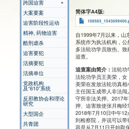
跨国迫害
简体字A4版
大案要案
108583_1543699400.
迫害阶段性运动
精神, 药物迫害
自1999年7月以来，
系统作为执法机构，公
酷刑虐杀
多法轮功学员致伤、致
迫害要犯
追查。
活摘要犯
法轮功
追查案由简介：
活摘单位
法轮功学员王美荣，女，
党政机构
美荣在发放法轮功真相
及“610”系统
主任国玉成带人非法闯
守所非法关押。2017
反邪教协会和理论
研究
押、迫害致使张月梅经
2018年7月10日中
大型国企
到检察院，并说可以带
共青团
容是从7月11日开始