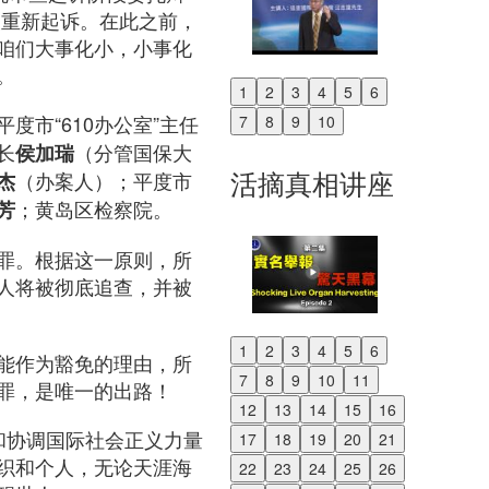
被重新起诉。在此之前，
咱们大事化小，小事化
。
1
2
3
4
5
6
Previous
平度市“610办公室”主任
7
8
9
10
Next
长
（分管国保大
侯加瑞
活摘真相讲座
（办案人）；平度市
杰
；黄岛区检察院。
芳
罪。根据这一原则，所
人将被彻底追查，并被
1
2
3
4
5
6
能作为豁免的理由，所
Previous
7
8
9
10
11
罪，是唯一的出路！
Next
12
13
14
15
16
助和协调国际社会正义力量
17
18
19
20
21
织和个人，无论天涯海
22
23
24
25
26