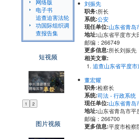
网络版
刘振先
电子书
职务:
所长
追查迫害法轮
系统:
公安
功国际组织调
现任单位:
山东省青岛
查报告集
地址:
山东省平度市大
邮编：266749
更多信息:
所长刘振先：1
短视频
相关文章:
追查山东省平度市
董宏耀
职务:
检察长
系统:
司法 - 行政系
现任单位:
山东省青岛
1
2
Previous
地址:
山东省青岛市平
Next
邮编：266700
图片视频
更多信息:
平度市检察院检