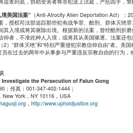
将追查到底，协助受害者将罪犯送上法庭，严惩凶手，警
（Anti-Atrocity Alien Deportation A
入境美国法案”
案，授权司法部追踪那些犯有战争罪、酷刑、群体灭绝罪
制其入境或将其驱除出境。根据新的法案，曾经酷刑折磨
信仰者，不准此种人入境，或将其从美国驱逐。法案还包
）“群体灭绝”和“特别严重侵犯宗教信仰自由”者。美国移民归
政府官员在过去的两年中从事参与严重违反宗教自由的行为，
织
 Investigate the Persecution of Falun Gong
790；传真：001-347-402-1444；
New York，NY 10116，USA
haguoji.org
，
http://www.upholdjustice.org