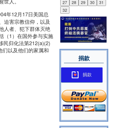
醒世人。
27
28
29
30
31
32
ct）：2004年12月17日美国总
、迫害宗教信仰，以及
他人者、犯下群体灭绝
括（1）在国外参与实施
化法第212(a)(2)
他们以及他们的家属和
捐款
捐款