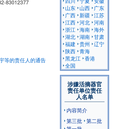
四川
宁夏
安徽
83012377
山东
山西
广东
广西
新疆
江苏
江西
河北
河南
浙江
海南
海外
湖北
湖南
甘肃
福建
贵州
辽宁
陕西
青海
黑龙江
香港
宇等的责任人的通告
全国
涉嫌活摘器官
责任单位责任
人名单
内容简介
第三批
第二批
第一批