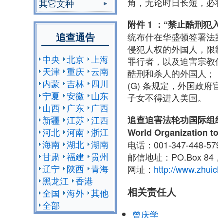
角，无论时日长短，必
其它文种
附件 1 ：“禁止酷刑犯
追查通告
统布什在华盛顿签署法
侵犯人权的外国人，限
中央
北京
上海
罪行者，以及迫害宗教
天津
重庆
云南
酷刑和杀人的外国人；（2
内蒙
吉林
四川
(G) 条规定，外国
宁夏
安徽
山东
子女不得进入美国。
山西
广东
广西
追查迫害法轮功国际组
新疆
江苏
江西
河北
河南
浙江
World Organization to
海南
湖北
湖南
电话：001-347-448-5
甘肃
福建
贵州
邮信地址：PO.Box 84，
辽宁
陕西
青海
网址：
http://www.zhuic
黑龙江
香港
相关责任人
全国
海外
其他
全部
曾庆学