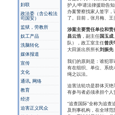
妇联
护人/申请法律援助告
办案警察找家人签字，
政法委（含公检法
了。目前，张月梅、王
司国安）
监狱，劳教所
涉案主要责任单位和责
，副主任
奴工产品
昌云浩
国玉成
队），政工室主任
曾庆
洗脑转化
大田派出所所长
刘振先
媒体报道
我们的原则是：谁犯罪
宣传
有在组织、单位、系统
文化
绳之以法。
通讯, 网络
迫害法轮功是群体灭绝
教育
有参与者必须承担个人
经济
“追查国际”全称为追查
迫害正义民众
及刑事机构，在全球范