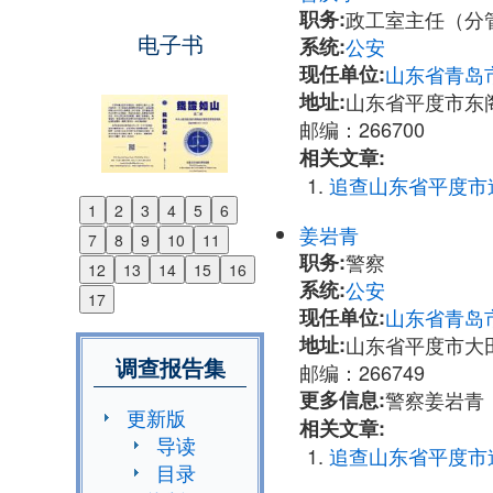
职务:
政工室主任（分
电子书
系统:
公安
现任单位:
山东省青岛
地址:
山东省平度市东
邮编：266700
相关文章:
追查山东省平度市
1
2
3
4
5
6
Previous
姜岩青
7
8
9
10
11
Next
职务:
警察
12
13
14
15
16
系统:
公安
17
现任单位:
山东省青岛
地址:
山东省平度市大
调查报告集
邮编：266749
更多信息:
警察姜岩青：1
更新版
相关文章:
导读
追查山东省平度市
目录