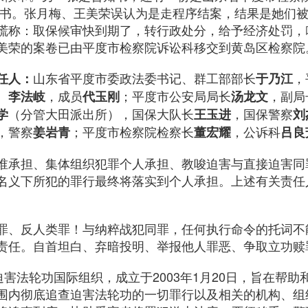
知书。张月梅、王美荣误认为是走程序结案，结果是她们
谎称：取保候审快到期了，转行政处分，给予经济处罚，
美荣的案卷已由平度市检察院诉讼科移交到黄岛区检察院
山东省平度市委政法委书记、群工部部长
，
任人：
于乃江
、
，成员
；平度市公安局局长
，副局
李法岐
代玉刚
汤龙文
（分管大田派出所），国保大队长
，国保警察
学
王玉进
刘
，警察
；平度市检察院检察长
，公诉科
姜岩青
董宏耀
吕良
谁承担、集体组织犯罪个人承担、教唆迫害与直接迫害同
名义下所犯的罪行最终将落实到个人承担。上述有关责任
罪、反人类罪！与纳粹战犯同罪，任何执行命令的托词不
责任。自首坦白、弃暗投明、举报他人罪恶、争取立功赎
迫害法轮功国际组织，成立于2003年1月20日，旨在帮
围内彻底追查迫害法轮功的一切罪行以及相关的机构、组