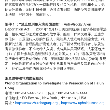
彻底追查迫害法轮功的一切罪行以及相关的机构、组织和个人，无
论天涯海角，无论时日长短，必将追查到底，协助受害者将罪犯送
上法庭，严惩凶手，警醒世人。
附件 1 ：“禁止酷刑犯入境美国法案”
（Anti-Atrocity Alien
Deportation Act）：2004年12月17日美国总统布什在华盛顿签署法
案，授权司法部追踪那些犯有战争罪、酷刑、群体灭绝罪、迫害宗
教信仰，以及侵犯人权的外国人，限制其入境或将其驱除出境。根
据新的法案，曾经酷刑折磨他人者、犯下群体灭绝罪行者，以及迫
害宗教信仰者，不准此种人入境，或将其从美国驱逐。法案还包括
（1）在国外参与实施酷刑和杀人的外国人；（2）“群体灭绝”和“特
别严重侵犯宗教信仰自由”者。美国移民归化法第212(a)(2)(G) 条规
定，外国政府官员在过去的两年中从事参与严重违反宗教自由的行
为，他们以及他们的家属和子女不得进入美国。
追查迫害法轮功国际组织
World Organization to Investigate the Persecution of Falun
Gong
电话：001-347-448-5790；传真：001-347-402-1444；
邮信地址：PO.Box 84，New York，NY 10116，USA
网址：
http://www.zhuichaguoji.org
，
http://www.upholdjustice.org