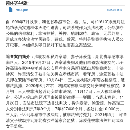
简体字A4版
7953.pdf
402.08 KB
自1999年7月以来，湖北省孝感市公、检、法、司和“610”系统对法
轮功学员实施群体灭绝性迫害，司法系统作为执法机构，公然剥夺
公民的信仰权利，非法抓捕、关押、酷刑虐待、庭审、无罪判刑，
造成众多法轮功学员致伤、致残、致死。特别是警察等执法人员公
开犯罪。本组织从即日起对下述迫害案立案追查。
追查案由简介：
法轮功学员许章清、妻子涂爱莲，湖北省孝感市孝
南区人。2019年9月27日，许章清夫妇及他们未修炼法轮功的儿子
许高瑞在家中被孝感市公安局孝南分局新铺派出所警察绑架、非法
抄家，许章清父子被非法关押在孝感市第一看守所，涂爱莲被非法
关押在安陆市看守所。10月24日，三人被构陷到孝南区检察院，遭
非法批捕。2020年6月左右，构陷案被非法移交到安陆市检察院。8
月初，三人被非法起诉到安陆市法院。11月17日，三人被非法庭
审，公诉人提出的起诉理由被辩护律师一一驳回，当庭未宣判。11
月26日，安陆市法院下达非法判决，将许章清、涂爱莲、许高瑞三
人分别非法判刑7年9个月、7年和7年6个月，各处罚金10,000元。
三人后上诉到孝感市中级法院，被非法维持冤判。2021年5月，许章
清父子被劫持到湖北省沙洋范家台监狱，涂爱莲被非法关押到武汉
女子监狱。