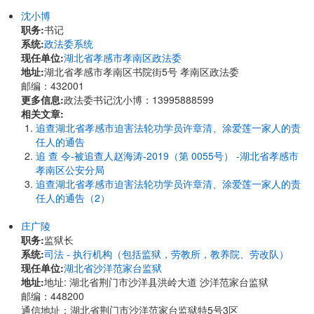
沈小博
职务:
书记
系统:
政法委系统
现任单位:
湖北省孝感市孝南区政法委
地址:
湖北省孝感市孝南区书院街5号 孝南区政法委
邮编：432001
更多信息:
政法委书记沈小博：13995888599
相关文章:
追查湖北省孝感市迫害法轮功学员许章清、涂爱莲一家人的责
任人的通告
追 查 令-被追查人赵海涛-2019（第 0055号） -湖北省孝感市
孝南区公安分局
追查湖北省孝感市迫害法轮功学员许章清、涂爱莲一家人的责
任人的通告（2）
庄广陵
职务:
监狱长
系统:
司法 - 执行机构（包括监狱，劳教所，教养院、劳改队）
现任单位:
湖北省沙洋范家台监狱
地址:
地址: 湖北省荆门市沙洋县洪岭大道 沙洋范家台监狱
邮编：448200
通信地址：湖北省荆门市沙洋范家台监狱特5号3区