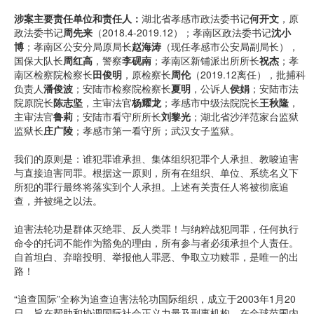
涉案主要责任单位和责任人：
湖北省孝感市政法委书记
何开文
，原
政法委书记
周先来
（2018.4-2019.12）；孝南区政法委书记
沈小
博
；孝南区公安分局原局长
赵海涛
（现任孝感市公安局副局长），
国保大队长
周红高
，警察
李砚南
；孝南区新铺派出所所长
祝杰
；孝
南区检察院检察长
田俊明
，原检察长
周伦
（2019.12离任），批捕科
负责人
潘俊波
；安陆市检察院检察长
夏明
，公诉人
侯娟
；安陆市法
院原院长
陈志坚
，主审法官
杨耀龙
；孝感市中级法院院长
王秋隆
，
主审法官
鲁莉
；安陆市看守所所长
刘黎光
；湖北省沙洋范家台监狱
监狱长
庄广陵
；孝感市第一看守所；武汉女子监狱。
我们的原则是：谁犯罪谁承担、集体组织犯罪个人承担、教唆迫害
与直接迫害同罪。根据这一原则，所有在组织、单位、系统名义下
所犯的罪行最终将落实到个人承担。上述有关责任人将被彻底追
查，并被绳之以法。
迫害法轮功是群体灭绝罪、反人类罪！与纳粹战犯同罪，任何执行
命令的托词不能作为豁免的理由，所有参与者必须承担个人责任。
自首坦白、弃暗投明、举报他人罪恶、争取立功赎罪，是唯一的出
路！
“追查国际”全称为追查迫害法轮功国际组织，成立于2003年1月20
日，旨在帮助和协调国际社会正义力量及刑事机构，在全球范围内