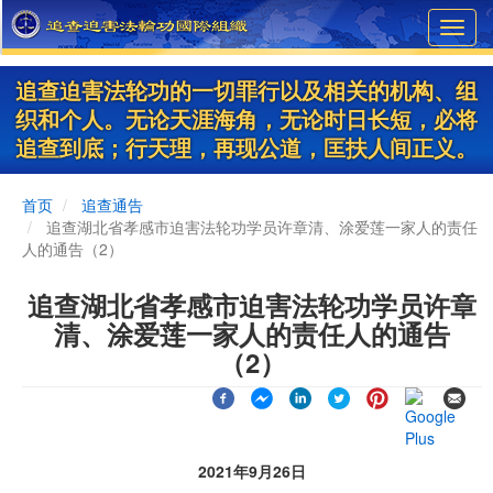
Skip
Toggl
to
navig
main
content
追查迫害法轮功的一切罪行以及相关的机构、组
织和个人。无论天涯海角，无论时日长短，必将
追查到底；行天理，再现公道，匡扶人间正义。
首页
追查通告
追查湖北省孝感市迫害法轮功学员许章清、涂爱莲一家人的责任
人的通告（2）
追查湖北省孝感市迫害法轮功学员许章
清、涂爱莲一家人的责任人的通告
（2）
2021年9月26日