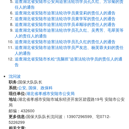
追查湖北省安陆市公安局迫害法轮功学员孔久红、方宗菊的责
任人的通告
追查湖北省安陆市迫害法轮功学员黄亚莉的责任人的通告
追查湖北省安陆市迫害法轮功学员黄学军的责任人的通告
追查湖北省安陆市迫害法轮功学员卓顺珍的责任人的通告
追查湖北省安陆市迫害法轮功学员孔久红、吴秀芳、毛翠英等
人的责任人的通告
追查湖北省安陆市迫害法轮功学员孔久红的责任人的通告
追查湖北省安陆市迫害法轮功学员严友忠、杨芙蓉夫妇的责任
人的通告
追查湖北省安陆市长松“洗脑班”迫害法轮功学员的责任人的通
告
沈问波
职务:
国保大队队长
系统:
公安
,
国保、政保科
现任单位:
湖北省孝感市安陆市公安局
地址:
湖北省孝感市安陆市城东经济开发区碧霞路19号 安陆市公安
局
邮编：432600
更多信息:
国保大队队长沈问波：13907296599、宅0712-
5226299
相关文章: