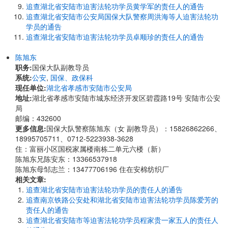
追查湖北省安陆市迫害法轮功学员黄学军的责任人的通告
追查湖北省安陆市公安局国保大队警察周洪海等人迫害法轮功
学员的通告
追查湖北省安陆市迫害法轮功学员卓顺珍的责任人的通告
陈旭东
职务:
国保大队副教导员
系统:
公安
,
国保、政保科
现任单位:
湖北省孝感市安陆市公安局
地址:
湖北省孝感市安陆市城东经济开发区碧霞路19号 安陆市公安
局
邮编：432600
更多信息:
国保大队警察陈旭东（女 副教导员）：15826862266、
18995705711、0712-5223938-3628
住：富丽小区国税家属楼南栋二单元六楼（新）
陈旭东兄陈安东：13366537918
陈旭东母邹志兰：13477706196 住在安棉纺织厂
相关文章:
追查湖北省安陆市迫害法轮功学员的责任人的通告
追查南京铁路公安处和湖北省安陆市迫害法轮功学员陈爱芳的
责任人的通告
追查湖北省安陆市等迫害法轮功学员程家贵一家五人的责任人