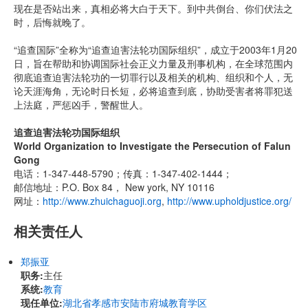
现在是否站出来，真相必将大白于天下。到中共倒台、你们伏法之
时，后悔就晚了。
“追查国际”全称为“追查迫害法轮功国际组织”，成立于2003年1月20
日，旨在帮助和协调国际社会正义力量及刑事机构，在全球范围内
彻底追查迫害法轮功的一切罪行以及相关的机构、组织和个人，无
论天涯海角，无论时日长短，必将追查到底，协助受害者将罪犯送
上法庭，严惩凶手，警醒世人。
追查迫害法轮功国际组织
World Organization to Investigate the Persecution of Falun
Gong
电话：1-347-448-5790；传真：1-347-402-1444；
邮信地址：P.O. Box 84， New york, NY 10116
网址：
http://www.zhuichaguoji.org
,
http://www.upholdjustice.org/
相关责任人
郑振亚
职务:
主任
系统:
教育
现任单位:
湖北省孝感市安陆市府城教育学区