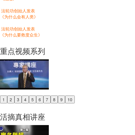
法轮功创始人发表
《为什么会有人类》
法轮功创始人发表
《为什么要救度众生》
重点视频系列
1
2
3
4
5
6
7
8
9
10
Previous
Next
活摘真相讲座