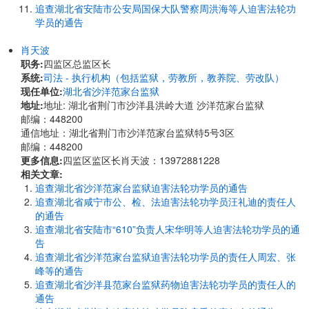
追查湖北省安陆市公安局国保大队警察周洪海等人迫害法轮功
学员的通告
肖天波
职务:
四监区总监区长
系统:
司法 - 执行机构（包括监狱，劳教所，教养院、劳改队）
现任单位:
湖北省沙洋范家台监狱
地址:
地址: 湖北省荆门市沙洋县洪岭大道 沙洋范家台监狱
邮编：448200
通信地址：湖北省荆门市沙洋范家台监狱特5号3区
邮编：448200
更多信息:
四监区监区长肖天波：13972881228
相关文章:
追查湖北省沙洋范家台监狱迫害法轮功学员的通告
追查湖北省咸宁市公、检、法迫害法轮功学员汪礼迪的责任人
的通告
追查湖北省安陆市“610”负责人宋华明等人迫害法轮功学员的通
告
追查湖北省沙洋范家台监狱迫害法轮功学员的责任人周宏、张
峰等的通告
追查湖北省沙洋县范家台监狱药物迫害法轮功学员的责任人的
通告