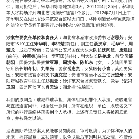
爱芳是在乘火车时被非法抓捕。宋华明等人到看守所，逼迫她弃信
仰，遭到拒绝后，宋华明等给她加期3天。2011年4月25日，宋华明
等人将其劫持到湖北省“洗脑班”迫害1个多月。2012年7月1日上午，
宋华明又在湖北省沙洋范家台监狱大门口，将刚刚遭受4年冤狱期满
的法轮功学员程子鹏强行劫持到湖北省“洗脑班”继续迫害。
涉案主要责任单位和责任人：
湖北省孝感市政法委书记
谢思芳
；安
陆市“610”主任
宋华明、李绵楚
(前任)，副主任
聂汉章、毛华平、周
耀龙
，成员
丁玲丽
；安陆市公安局国保大队大队长
沈问波、唐建国
(前任)、
钟新德
(前任)、
李可国
(前任)，副大队长
陈艳龙
，教导员
邹
朝阳
，国保大队警察
黄亚军、周洪海、陈旭东
（女）；安陆四里看
守所所长
胡冬初、刘黎光
，警察
岳忠贵
，女狱医
何小青
，莫姓男狱
医；安陆市接官乡村支书
唐克定
；安陆市富丽小区主任
张望舟
；安
陆府城教育学区主任
郑振亚
；沙洋范家台监狱监狱长、党委书记
冯
卫国
，四监区监区长
肖天波
；湖北省“洗脑班”。
我们的原则是：谁犯罪谁承担、集体组织犯罪个人承担、教唆迫害
与直接迫害同罪。根据这一原则，所有在组织、单位、系统名义下
所犯的罪行最终将落实到个人承担。上述有关责任人将被彻底追
查，并被绳之以法。
追查国际希望涉案人员能够良知苏醒，审时度势，为了你和家人的
未来，揭露黑幕，立功赎罪，以争取最后审判时从宽处理。不管你