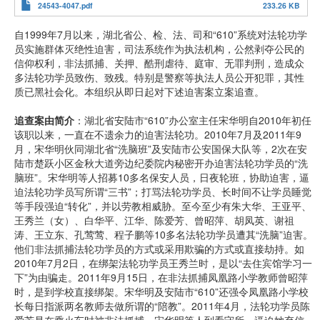
24543-4047.pdf
233.26 KB
自1999年7月以来，湖北省公、检、法、司和“610”系统对法轮功学
员实施群体灭绝性迫害，司法系统作为执法机构，公然剥夺公民的
信仰权利，非法抓捕、关押、酷刑虐待、庭审、无罪判刑，造成众
多法轮功学员致伤、致残。特别是警察等执法人员公开犯罪，其性
质已黑社会化。本组织从即日起对下述迫害案立案追查。
追查案由简介
：湖北省安陆市“610”办公室主任宋华明自2010年初任
该职以来，一直在不遗余力的迫害法轮功。2010年7月及2011年9
月，宋华明伙同湖北省“洗脑班”及安陆市公安国保大队等，2次在安
陆市楚跃小区金秋大道旁边纪委院内秘密开办迫害法轮功学员的“洗
脑班”。宋华明等人招募10多名保安人员，日夜轮班，协助迫害，逼
迫法轮功学员写所谓“三书”；打骂法轮功学员、长时间不让学员睡觉
等手段强迫“转化”，并以劳教相威胁。至今至少有朱大华、王亚平、
王秀兰（女）、白华平、江华、陈爱芳、曾昭萍、胡凤英、谢祖
涛、王立东、孔莺莺、程子鹏等10多名法轮功学员遭其“洗脑”迫害。
他们非法抓捕法轮功学员的方式或采用欺骗的方式或直接劫持。如
2010年7月2日，在绑架法轮功学员王秀兰时，是以“去住宾馆学习一
下”为由骗走。2011年9月15日，在非法抓捕凤凰路小学教师曾昭萍
时，是到学校直接绑架。宋华明及安陆市“610”还强令凤凰路小学校
长每日指派两名教师去做所谓的“陪教”。2011年4月，法轮功学员陈