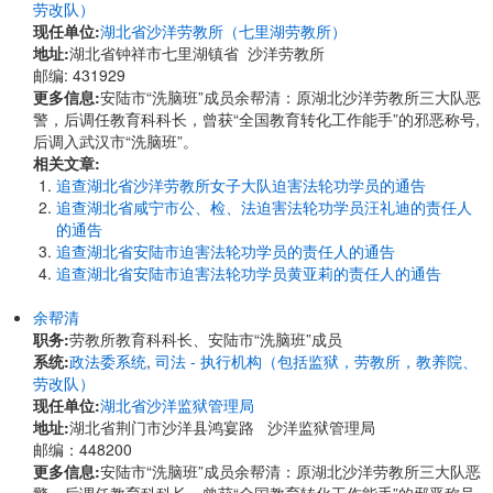
劳改队）
现任单位:
湖北省沙洋劳教所（七里湖劳教所）
地址:
湖北省钟祥市七里湖镇省 沙洋劳教所
邮编: 431929
更多信息:
安陆市“洗脑班”成员余帮清：原湖北沙洋劳教所三大队恶
警，后调任教育科科长，曾获“全国教育转化工作能手”的邪恶称号,
后调入武汉市“洗脑班”。
相关文章:
追查湖北省沙洋劳教所女子大队迫害法轮功学员的通告
追查湖北省咸宁市公、检、法迫害法轮功学员汪礼迪的责任人
的通告
追查湖北省安陆市迫害法轮功学员的责任人的通告
追查湖北省安陆市迫害法轮功学员黄亚莉的责任人的通告
余帮清
职务:
劳教所教育科科长、安陆市“洗脑班”成员
系统:
政法委系统
,
司法 - 执行机构（包括监狱，劳教所，教养院、
劳改队）
现任单位:
湖北省沙洋监狱管理局
地址:
湖北省荆门市沙洋县鸿宴路 沙洋监狱管理局
邮编：448200
更多信息:
安陆市“洗脑班”成员余帮清：原湖北沙洋劳教所三大队恶