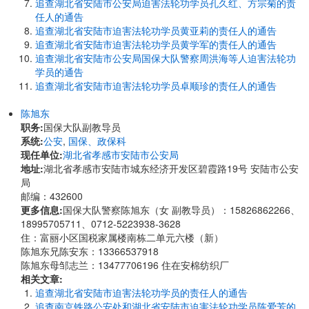
追查湖北省安陆市公安局迫害法轮功学员孔久红、方宗菊的责
任人的通告
追查湖北省安陆市迫害法轮功学员黄亚莉的责任人的通告
追查湖北省安陆市迫害法轮功学员黄学军的责任人的通告
追查湖北省安陆市公安局国保大队警察周洪海等人迫害法轮功
学员的通告
追查湖北省安陆市迫害法轮功学员卓顺珍的责任人的通告
陈旭东
职务:
国保大队副教导员
系统:
公安
,
国保、政保科
现任单位:
湖北省孝感市安陆市公安局
地址:
湖北省孝感市安陆市城东经济开发区碧霞路19号 安陆市公安
局
邮编：432600
更多信息:
国保大队警察陈旭东（女 副教导员）：15826862266、
18995705711、0712-5223938-3628
住：富丽小区国税家属楼南栋二单元六楼（新）
陈旭东兄陈安东：13366537918
陈旭东母邹志兰：13477706196 住在安棉纺织厂
相关文章:
追查湖北省安陆市迫害法轮功学员的责任人的通告
追查南京铁路公安处和湖北省安陆市迫害法轮功学员陈爱芳的