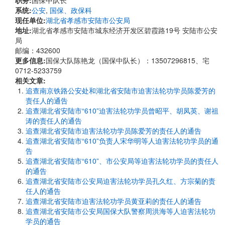
职务:
国保中队长
系统:
公安
,
国保、政保科
现任单位:
湖北省孝感市安陆市公安局
地址:
湖北省孝感市安陆市城东经济开发区碧霞路19号 安陆市公安
局
邮编：432600
更多信息:
国保大队陈艳龙（国保中队长）：13507296815、宅
0712-5233759
相关文章:
追查南京铁路公安处和湖北省安陆市迫害法轮功学员陈爱芳的
责任人的通告
追查湖北省安陆市“610”迫害法轮功学员曾昭平、胡凤英、谢祖
涛的责任人的通告
追查湖北省安陆市迫害法轮功学员陈爱芳的责任人的通告
追查湖北省安陆市“610”负责人宋华明等人迫害法轮功学员的通
告
追查湖北省安陆市“610”、市公安局等迫害法轮功学员的责任人
的通告
追查湖北省安陆市公安局迫害法轮功学员孔久红、方宗菊的责
任人的通告
追查湖北省安陆市迫害法轮功学员黄亚莉的责任人的通告
追查湖北省安陆市公安局国保大队警察周洪海等人迫害法轮功
学员的通告