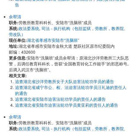
告
余帮清
职务:
劳教所教育科科长、安陆市“洗脑班”成员
系统:
政法委系统
,
司法 - 执行机构（包括监狱，劳教所，教养院、
劳改队）
现任单位:
湖北省孝感市安陆市“洗脑班”
地址:
湖北省孝感市安陆市金秋大道 楚跃社区原市纪委院内
邮编：432600
更多信息:
安陆市“洗脑班”成员余帮清：原湖北沙洋劳教所三大队恶
警，后调任教育科科长，曾获“全国教育转化工作能手”的邪恶称号,
后调入武汉市“洗脑班”。
相关文章:
追查湖北省沙洋劳教所女子大队迫害法轮功学员的通告
追查湖北省咸宁市公、检、法迫害法轮功学员汪礼迪的责任人
的通告
追查湖北省安陆市迫害法轮功学员的责任人的通告
追查湖北省安陆市迫害法轮功学员黄亚莉的责任人的通告
余帮清
职务:
劳教所教育科科长、安陆市“洗脑班”成员
系统:
政法委系统
,
司法 - 执行机构（包括监狱，劳教所，教养院、