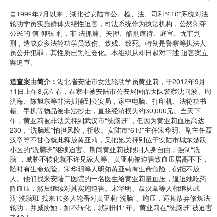
自1999年7月以来，湖北省安陆市公、检、法、司和“610”系统对法
轮功学员实施群体灭绝性迫害，司法系统作为执法机构，公然剥夺
公民的 信 仰权 利，非 法抓捕、关押、酷刑虐待、庭审、无罪判
刑，造成众多法轮功学员致伤、致残、致死。特别是警察等执法人
员公开犯罪，其性质已黑社会化。本组织从即日起对下述 迫害案立
案追查。
追查案由简介：
湖北省安陆市女法轮功学员黄亚莉，于2012年9月
11日上午8点左右，在家中被安陆市公安局国保大队警察沈问波、周
洪海、陈旭东等非法抓捕到公安局，家中电脑、打印机、法轮功书
籍、手机等物品被非法抄走，直接经济损失约30,000元。当天下
午，黄亚莉被非法关押到武汉市“洗脑班”，但因为黄亚莉血压高达
230，“洗脑班”怕担风险，拒收。安陆市“610”主任宋华明、副主任聂
汉章等不甘心就此释放黄亚莉，又把她关押到位于安陆市城东楚跃
小区的“洗脑班”继续迫害。期间黄亚莉被限制人身自由，强制“洗
脑”，威胁不转化就不许见家人等。黄亚莉被迫害致血压居高不下，
随时有生命危险。宋华明等人明知黄亚莉有生命危险，仍拒不放
人。他们找来安陆二医院的一名医生给黄亚莉量血压，逼迫她吃药
降血压，然后继续对其实施迫害。宋华明、聂汉章等人相继从武
汉“洗脑班”找来10多人轮番对黄亚莉“洗脑”、施压，逼其放弃修炼法
轮功，并威胁她，如不转化，就判刑11年。黄亚莉在“洗脑班”被迫害