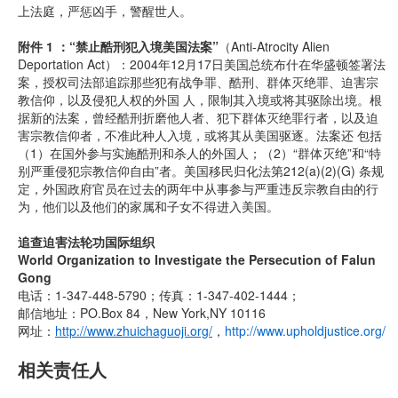
上法庭，严惩凶手，警醒世人。
附件 1 ：“禁止酷刑犯入境美国法案”
（Anti-Atrocity Alien
Deportation Act）：2004年12月17日美国总统布什在华盛顿签署法
案，授权司法部追踪那些犯有战争罪、酷刑、群体灭绝罪、迫害宗
教信仰，以及侵犯人权的外国 人，限制其入境或将其驱除出境。根
据新的法案，曾经酷刑折磨他人者、犯下群体灭绝罪行者，以及迫
害宗教信仰者，不准此种人入境，或将其从美国驱逐。法案还 包括
（1）在国外参与实施酷刑和杀人的外国人；（2）“群体灭绝”和“特
别严重侵犯宗教信仰自由”者。美国移民归化法第212(a)(2)(G) 条规
定，外国政府官员在过去的两年中从事参与严重违反宗教自由的行
为，他们以及他们的家属和子女不得进入美国。
追查迫害法轮功国际组织
World Organization to Investigate the Persecution of Falun
Gong
电话：1-347-448-5790；传真：1-347-402-1444；
邮信地址：PO.Box 84，New York,NY 10116
网址：
http://www.zhuichaguoji.org/
，
http://www.upholdjustice.org/
相关责任人