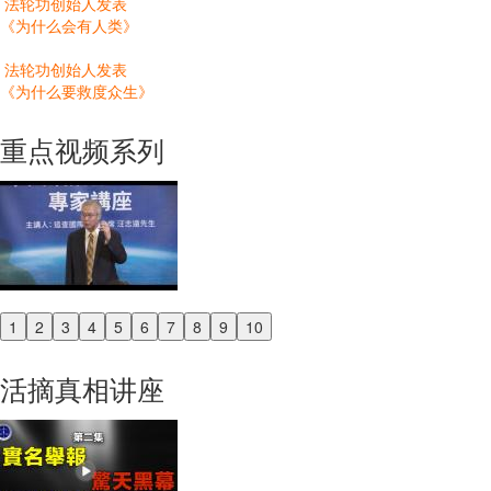
法轮功创始人发表
《为什么会有人类》
法轮功创始人发表
《为什么要救度众生》
重点视频系列
1
2
3
4
5
6
7
8
9
10
Previous
Next
活摘真相讲座