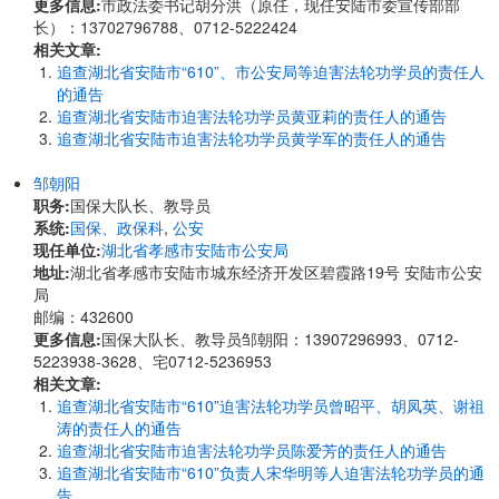
更多信息:
市政法委书记胡分洪（原任，现任安陆市委宣传部部
长）：13702796788、0712-5222424
相关文章:
追查湖北省安陆市“610”、市公安局等迫害法轮功学员的责任人
的通告
追查湖北省安陆市迫害法轮功学员黄亚莉的责任人的通告
追查湖北省安陆市迫害法轮功学员黄学军的责任人的通告
邹朝阳
职务:
国保大队长、教导员
系统:
国保、政保科
,
公安
现任单位:
湖北省孝感市安陆市公安局
地址:
湖北省孝感市安陆市城东经济开发区碧霞路19号 安陆市公安
局
邮编：432600
更多信息:
国保大队长、教导员邹朝阳：13907296993、0712-
5223938-3628、宅0712-5236953
相关文章:
追查湖北省安陆市“610”迫害法轮功学员曾昭平、胡凤英、谢祖
涛的责任人的通告
追查湖北省安陆市迫害法轮功学员陈爱芳的责任人的通告
追查湖北省安陆市“610”负责人宋华明等人迫害法轮功学员的通
告