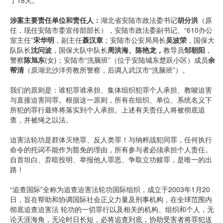
了18天。
涉案主要责任单位和责任人：
湖北省安陆市政法委书记
胡分洪
（原
任，现任安陆市委宣传部部长），安陆市政法委副书记、“610办公
室主任”
宋华明
，副主任
聂汉章
；安陆市公安局局长
吴波荣
，国保大
队队长
沈问波
，国保大队中队长
周洪海、陈艳龙，
教导员
邹朝阳
，
警察
陈旭东
(女)；安陆市“洗脑班”（位于安陆城东楚跃小区）成员
余
帮清
（原湖北沙洋劳教所警察，后调入武汉市“洗脑班”）。
我们的原则是：谁犯罪谁承担、集体组织犯罪个人承担、教唆迫害
与直接迫害同罪。根据这一原则，所有在组织、单位、系统名义下
所犯的罪行最终将落实到个人承担。上述有关责任人将被彻底追
查，并被绳之以法。
迫害法轮功是群体灭绝罪、反人类罪！与纳粹战犯同罪，任何执行
命令的托词不能作为豁免的理由，所有参与者必须承担个人责任。
自首坦白、弃暗投明、举报他人罪恶、争取立功赎罪，是唯一的出
路！
“追查国际”全称为追查迫害法轮功国际组织，成立于2003年1月20
日，旨在帮助和协调国际社会正义力量及刑事机构，在全球范围内
彻底追查迫害法 轮功的一切罪行以及相关的机构、组织和个人，无
论天涯海角，无论时日长短，必将追查到底，协助受害者将罪犯送