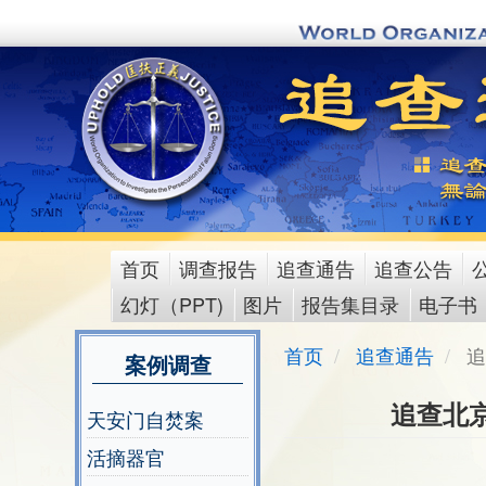
Skip
to
main
content
首页
调查报告
追查通告
追查公告
main
幻灯（PPT)
图片
报告集目录
电子书
menu
首页
追查通告
追
案例调查
追查北
天安门自焚案
活摘器官