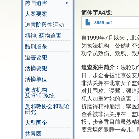
跨国迫害
简体字A4版
大案要案
8859.pdf
迫害阶段性运动
精神, 药物迫害
自1999年7月以来，
为执法机构，公然剥夺
酷刑虐杀
功学员致伤、致残、致
迫害要犯
法轮功
追查案由简介：
活摘要犯
日，步金香被北京公安
活摘单位
非法关押在北京女子监
党政机构
对其围攻、谩骂，强迫
及“610”系统
犯人加重对她的迫害，
折磨得精神崩溃，狱医
反邪教协会和理论
研究
金香被非法关押在三监
报，步金香目前虽然精
大型国企
要靠墙闭眼睡一会儿。
共青团