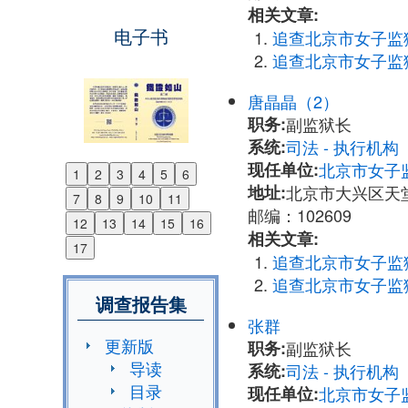
相关文章:
电子书
追查北京市女子监
追查北京市女子监
唐晶晶（2）
职务:
副监狱长
系统:
司法 - 执行机
现任单位:
北京市女子
1
2
3
4
5
6
Previous
地址:
北京市大兴区天
7
8
9
10
11
Next
邮编：102609
12
13
14
15
16
相关文章:
17
追查北京市女子监
追查北京市女子监
调查报告集
张群
更新版
职务:
副监狱长
导读
系统:
司法 - 执行机
目录
现任单位:
北京市女子