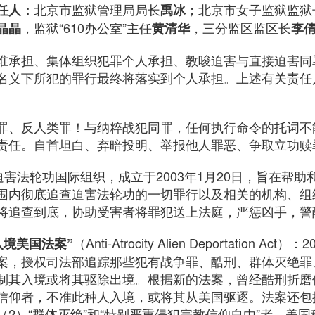
北京市监狱管理局局长
；北京市女子监狱监狱
任人：
禹冰
，监狱“610办公室”主任
，三分监区监区长
晶晶
黄清华
李
谁承担、集体组织犯罪个人承担、教唆迫害与直接迫害同
名义下所犯的罪行最终将落实到个人承担。上述有关责任
罪、反人类罪！与纳粹战犯同罪，任何执行命令的托词不
责任。自首坦白、弃暗投明、举报他人罪恶、争取立功赎
迫害法轮功国际组织，成立于2003年1月20日，旨在帮
围内彻底追查迫害法轮功的一切罪行以及相关的机构、组
将追查到底，协助受害者将罪犯送上法庭，严惩凶手，警
（Anti-Atrocity Alien Deportation A
入境美国法案”
案，授权司法部追踪那些犯有战争罪、酷刑、群体灭绝罪
制其入境或将其驱除出境。根据新的法案，曾经酷刑折磨
信仰者，不准此种人入境，或将其从美国驱逐。法案还包
）“群体灭绝”和“特别严重侵犯宗教信仰自由”者。美国移民归