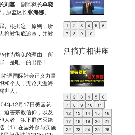
长
，副监狱长
刘蕊
单晓
，原监区长
。
倩
张海娜
罪。根据这一原则，所
1
2
3
4
5
6
Previous
人将被彻底追查，并被
7
8
9
10
Next
活摘真相讲座
能作为豁免的理由，所
罪，是唯一的出路！
助和协调国际社会正义力量
织和个人，无论天涯海
醒世人。
1
2
3
4
5
6
Previous
ct）：2004年12月17日美国总
7
8
9
10
11
Next
、迫害宗教信仰，以及
12
13
14
15
16
他人者、犯下群体灭绝
17
18
19
20
21
括（1）在国外参与实施
22
23
24
25
26
化法第212(a)(2)