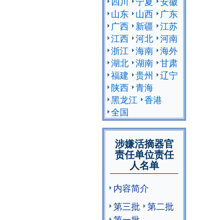
四川
宁夏
安徽
山东
山西
广东
广西
新疆
江苏
江西
河北
河南
浙江
海南
海外
湖北
湖南
甘肃
福建
贵州
辽宁
陕西
青海
黑龙江
香港
全国
涉嫌活摘器官
责任单位责任
人名单
内容简介
第三批
第二批
第一批