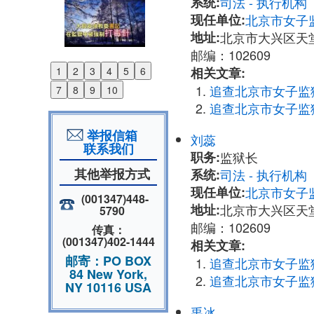
系统:
司法 - 执行机
现任单位:
北京市女子
地址:
北京市大兴区天
邮编：102609
相关文章:
1
2
3
4
5
6
Previous
追查北京市女子监
7
8
9
10
Next
追查北京市女子监
举报信箱
刘蕊
联系我们
职务:
监狱长
其他举报方式
系统:
司法 - 执行机
现任单位:
北京市女子
(001347)448-
地址:
北京市大兴区天
5790
邮编：102609
传真：
(001347)402-1444
相关文章:
邮寄：PO BOX
追查北京市女子监
84 New York,
追查北京市女子监
NY 10116 USA
禹冰