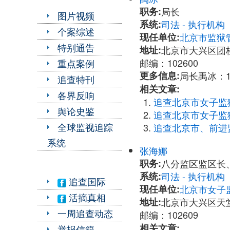
职务:
局长
图片视频
系统:
司法 - 执行机
个案综述
现任单位:
北京市监狱
特别通告
地址:
北京市大兴区团
邮编：102600
重点案例
更多信息:
局长禹冰：13
追查特刊
相关文章:
各界反响
追查北京市女子监
舆论史鉴
追查北京市女子监
全球监视追踪
追查北京市、前进
系统
张海娜
职务:
八分监区监区长
系统:
司法 - 执行机
追查国际
现任单位:
北京市女子
活摘真相
地址:
北京市大兴区天
一周追查动态
邮编：102609
相关文章:
举报信箱