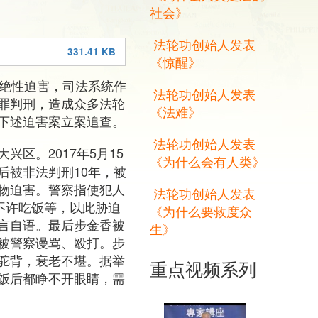
社会》
法轮功创始人发表
331.41 KB
《惊醒》
灭绝性迫害，司法系统作
法轮功创始人发表
罪判刑，造成众多法轮
《法难》
下述迫害案立案追查。
法轮功创始人发表
区。2017年5月15
《为什么会有人类》
后被非法判刑10年，被
物迫害。警察指使犯人
法轮功创始人发表
不许吃饭等，以此胁迫
《为什么要救度众
言自语。最后步金香被
生》
被警察谩骂、殴打。步
驼背，衰老不堪。据举
重点视频系列
饭后都睁不开眼睛，需