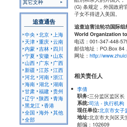
其它文种
(G) 条规定，外国
子女不得进入美国。
追查通告
追查迫害法轮功国际组
World Organization to
中央
北京
上海
电话：001-347-448-5
天津
重庆
云南
邮信地址：PO.Box 84，
内蒙
吉林
四川
网址：
http://www.zhuic
宁夏
安徽
山东
山西
广东
广西
新疆
江苏
江西
相关责任人
河北
河南
浙江
海南
湖北
湖南
李倩
甘肃
福建
贵州
职务:
三分监区监区长
辽宁
陕西
青海
系统:
司法 - 执行机
黑龙江
香港
现任单位:
北京市女子
全国
海外
其他
地址:
北京市大兴区天
全部
邮编：102609