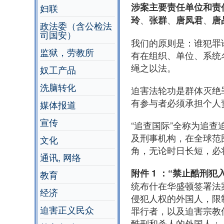
涉案主要责任单位和责
妇联
、
、
、
玲
张群
唐凤君
唐
政法委（含公检法
司国安）
我们的原则是：谁犯罪
监狱，劳教所
有在组织、单位、系统
绳之以法。
奴工产品
洗脑转化
迫害法轮功是群体灭绝
有参与者必须承担个人
媒体报道
宣传
“追查国际”全称为追查
及刑事机构，在全球范
文化
角，无论时日长短，必
通讯, 网络
附件 1 ：“禁止酷刑犯
教育
统布什在华盛顿签署法
经济
侵犯人权的外国人，限
迫害正义民众
罪行者，以及迫害宗教
酷刑和杀人的外国人；（2