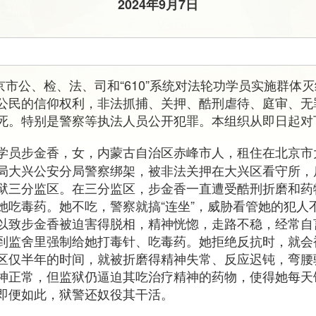
2024年9月7日
北京市公、检、法、司和“610”系统对法轮功学员实施群体
公民的信仰权利，非法抓捕、关押、酷刑虐待、庭审、无
死。特别是警察等执法人员公开犯罪。本组织从即日起对
学员步金香，女，内蒙古自治区赤峰市人，租住在北京市大兴
局大兴公安分局警察绑架，被非法关押在大兴区看守所，
狱三分监区。在三分监区，步金香一直遭受酷刑折磨和药
她吃毒药。她不吃，警察就搞“连坐”，威胁看管她的犯人
以致步金香被迫害得脱相，精神恍惚，走路不稳，经常自
到监舍里强制给她打毒针、吃毒药。她拒绝反抗时，就会
区仅半年的时间，就被折磨得精神失常、反应迟钝，弯腰
神正常，但监狱仍逼迫其吃治疗精神的药物，使得她每天
即便如此，狱警还奴役其干活。