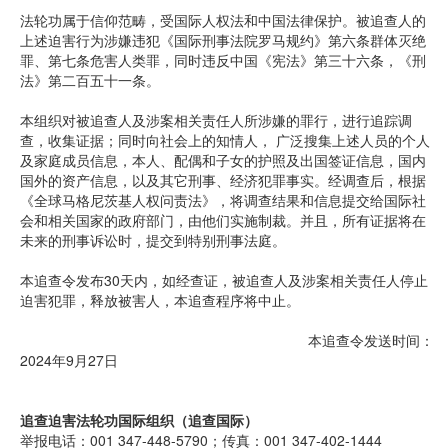
法轮功属于信仰范畴，受国际人权法和中国法律保护。被追查人的
上述迫害行为涉嫌违犯《国际刑事法院罗马规约》第六条群体灭绝
罪、第七条危害人类罪，同时违反中国《宪法》第三十六条，《刑
法》第二百五十一条。
本组织对被追查人及涉案相关责任人所涉嫌的罪行，进行追踪调
查，收集证据；同时向社会上的知情人， 广泛搜集上述人员的个人
及家庭成员信息，本人、配偶和子女的护照及出国签证信息，国内
国外的资产信息，以及其它刑事、经济犯罪事实。经调查后，根据
《全球马格尼茨基人权问责法》，将调查结果和信息提交给国际社
会和相关国家的政府部门，由他们实施制裁。并且，所有证据将在
未来的刑事诉讼时，提交到特别刑事法庭。
本追查令发布30天内，如经查证，被追查人及涉案相关责任人停止
迫害犯罪，释放被害人，本追查程序将中止。
本追查令发送时间：
2024年9月27日
追查迫害法轮功国际组织（追查国际）
举报电话：001 347-448-5790；传真：001 347-402-1444