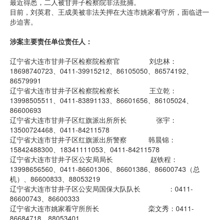
最近得悉，二人被甘井子检察院非法批捕。
目前，刘英君、王成美被非法关押在大连市姚家看守所，面临进一
步迫害。
涉案主要责任单位责任人：
辽宁省大连市甘井子区检察院检察官 刘忠林：
18698740723、0411-39915212、86105050、86574192、
86579991
辽宁省大连市甘井子区检察院检察长 王立乾：
13998505511、0411-83891133、86601656、86105024、
86600693
辽宁省大连市甘井子区红旗派出所所长 张宇：
13500724468、0411-84211578
辽宁省大连市甘井子区红旗派出所警察 韩晨锦：
15842488300、18341111053、0411-84211578
辽宁省大连市甘井子区公安局局长 赵铁程：
13998656560、0411-86601306、86601386、86600743（总
机）、86600833、88053219
辽宁省大连市甘井子区公安局国保大队队长 ：0411-
86600743、86600333
辽宁省大连市姚家看守所所长 栾文秀：0411-
86684718、88053401