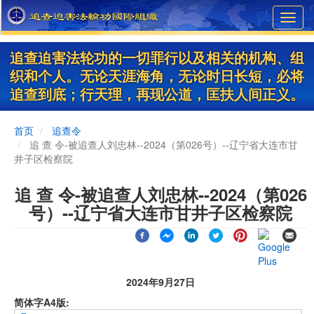
Skip
Toggl
to
navig
main
content
追查迫害法轮功的一切罪行以及相关的机构、组
织和个人。无论天涯海角，无论时日长短，必将
追查到底；行天理，再现公道，匡扶人间正义。
首页
追查令
追 查 令-被追查人刘忠林--2024（第026号）--辽宁省大连市甘
井子区检察院
追 查 令-被追查人刘忠林--2024（第026
号）--辽宁省大连市甘井子区检察院
2024年9月27日
简体字A4版