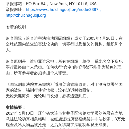
举报邮箱：PO Box 84，New York, NY 10116,USA
举报网址：
https://www.zhuichaguoji.org/node/3387
,
http://zhuichaguoji.org
附带的说明：
追查国际（追查迫害法轮功国际组织）成立于2003年1月20日，在
全球范围内追查迫害法轮功的一切罪行以及相关的机构、组织和个
人。
追查原则是：谁犯罪谁承担，所有在组织、单位、系统名义下所犯
罪行最终由个人承担。任何执行“命令”的托词都不能作为豁免的理
由，所有参与者必须承担个人罪责。
《国际刑事法院罗马规约》适用普遍管辖原则。对于没有签署的国
家的被告，强制行使管辖权，没有追诉时效限制。
无论天涯海角，无论时日长短，必将追查到底。
案情摘要：
2024年5月10日，辽宁省大连市甘井子区法轮功学员刘英君在当地
悬挂法轮功真相条幅时，被红旗派出所警察绑架并非法抄家，3万元
现金及私人物品被抢走；之后又绑架了法轮功学员王成美。