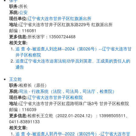
张宇
职务:
所长
系统:
公安
现任单位:
辽宁省大连市甘井子区红旗派出所
地址:
辽宁省大连市甘井子区红旗东路229号 红旗派出所
邮编：116081
更多信息:
所长张宇：13500724468
相关文章:
追 查 令-被追查人刘忠林--2024（第026号）--辽宁省大连市甘
井子区检察院
追查辽宁省大连市迫害法轮功学员刘英君、王成美的责任人的
通告
王立乾
职务:
检察长（原任）
系统:
司法 - 行政系统（法院，司法局，司法厅，检查院）
现任单位:
辽宁省大连市甘井子区检察院
地址:
辽宁省大连市甘井子区虹霞路明珠广场3号 甘井子区检察院
邮编：116039
更多信息:
检察长王立乾（2022.01-2024.12）：13998505511、
0411-83891133
相关文章:
追 查 令-被追查人郭丹华--2022（第025号）-辽宁省大连市甘