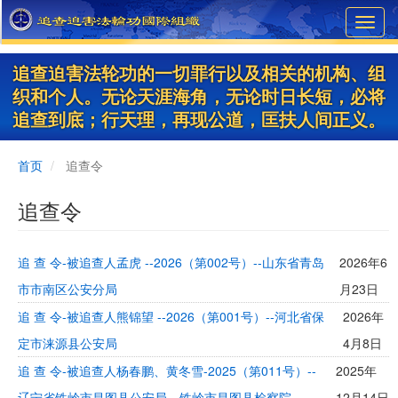
Skip
Toggl
to
navig
main
content
追查迫害法轮功的一切罪行以及相关的机构、组
织和个人。无论天涯海角，无论时日长短，必将
追查到底；行天理，再现公道，匡扶人间正义。
首页
追查令
追查令
追 查 令-被追查人孟虎 --2026（第002号）--山东省青岛
2026年6
市市南区公安分局
月23日
追 查 令-被追查人熊锦望 --2026（第001号）--河北省保
2026年
定市涞源县公安局
4月8日
追 查 令-被追查人杨春鹏、黄冬雪-2025（第011号）--
2025年
辽宁省铁岭市昌图县公安局、铁岭市昌图县检察院
12月14日