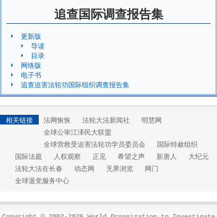
追查国际调查报告集
更新版
导读
目录
网络版
电子书
追查迫害法轮功国际组织调查报告集
相关链接
法网恢恢
法轮大法新闻社
明慧网
全球公审江泽民大联盟
全球营救受迫害法轮功学员委员会
国际特赦组织
国际法庭
人权观察
正见
希望之声
新唐人
大纪元
法轮大法在长春
动态网
无界浏览
网门
全球退党服务中心
Copyright © 2002-2026 World Organization to Investigate