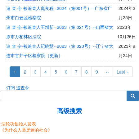
追 查 令-被追查人庞良程--2024（第001号）--广东省广
2024年2
州市白云区检察院
月25日
追 查 令-被追查人王增新--2023（第 021号）--山西省太
2023年
原市万柏林区法院
10月26日
追 查 令-被追查人纪晓慧--2023（第 020号）--辽宁省大
2023年9
连市甘井子区检察院（更新）
月24日
Pagination
Current
1
Page
2
Page
3
Page
4
Page
5
Page
6
Page
7
Page
8
Page
9
Next
››
Last
Last »
page
page
page
订阅 追查令
搜索
高级搜索
法轮功创始人发表
《为什么人类是迷的社会》