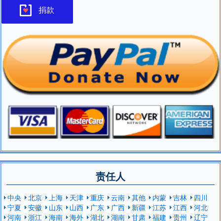
捐款
责任人
中央
北京
上海
天津
重庆
云南
其他
内蒙
吉林
四川
宁夏
安徽
山东
山西
广东
广西
新疆
江苏
江西
河北
河南
浙江
海南
海外
湖北
湖南
甘肃
福建
贵州
辽宁