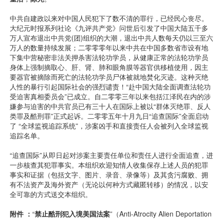
中共自建政以来对中国人民犯下了数不清的罪行，已经民心丧尽。
大纪元时报系列社论《九评共产党》问世后引发了中国大陆五千多
万人宣布退出中共党(团)组织的大潮，退出中共人数每天仍以三至六
万人的数量持续发展；二零零零年以来中共在中国多数省市设有地
下集中营秘密非法关押杀害法轮功学员，从健康正常的法轮功学员
身体上强制摘取心、肝、肾、肺和眼角膜等器官供移植使用，因主
要器官被摘除而死亡的法轮功学员尸体被就地焚化灭迹。这种灭绝
人性的暴行引起国际社会的强烈谴责！“赴中国大陆全面调查法轮功
受迫害真相委员会”已成立。自二零零三年以来包括江泽民在内的涉
嫌参与迫害的中共官员已有三十人在国际上被以“群体灭绝罪、反人
类罪及酷刑罪”正式起诉。二零零五年十月九日“追查国际”全面启动
了 “全球监视追踪系统”，涉案凶手和直接责任人会被列入全球监视
追踪名单。
“追查国际”从即日起对涉案主要责任单位和责任人进行全面追查，进
一步核查其犯罪事实。本组织欢迎知情人收集保存上述人员的犯罪
事实和证据（包括文字、图片、录音、录像等）及其贪污腐败、拥
有不法资产及海外资产（无论以何种方式藏匿转移）的情况，以安
全可靠的方式送交本组织。
附件 ：
“
禁止酷刑犯入境美国法案
”（Anti-Atrocity Alien Deportation