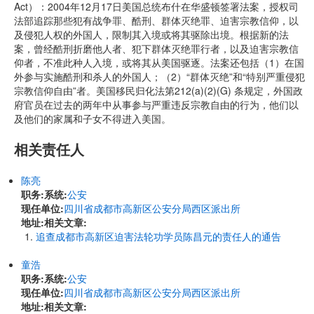
Act）：2004年12月17日美国总统布什在华盛顿签署法案，授权司
法部追踪那些犯有战争罪、酷刑、群体灭绝罪、迫害宗教信仰，以
及侵犯人权的外国人，限制其入境或将其驱除出境。根据新的法
案，曾经酷刑折磨他人者、犯下群体灭绝罪行者，以及迫害宗教信
仰者，不准此种人入境，或将其从美国驱逐。法案还包括（1）在国
外参与实施酷刑和杀人的外国人；（2）“群体灭绝”和“特别严重侵犯
宗教信仰自由”者。美国移民归化法第212(a)(2)(G) 条规定，外国政
府官员在过去的两年中从事参与严重违反宗教自由的行为，他们以
及他们的家属和子女不得进入美国。
相关责任人
陈亮
职务:
系统:
公安
现任单位:
四川省成都市高新区公安分局西区派出所
地址:
相关文章:
追查成都市高新区迫害法轮功学员陈昌元的责任人的通告
童浩
职务:
系统:
公安
现任单位:
四川省成都市高新区公安分局西区派出所
地址:
相关文章: