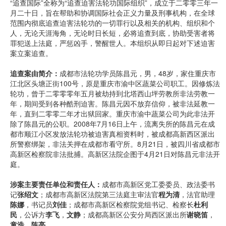
“追查国际”全称为“追查迫害法轮功国际组织”，成立于二零零三年一
月二十日，旨在帮助和协调国际社会正义力量及刑事机构，在全球
范围内彻底追查迫害法轮功的一切罪行以及相关的机构、组织和个
人，无论天涯海角，无论时日长短，必将追查到底，协助受害者将
罪犯送上法庭，严惩凶手，警醒世人。本组织从即日起对下述迫害
案立案追查。
追查案由简介：
成都市法轮功学员陈昌元，男，48岁，家住重庆市
江北区头塘正街100号，原是重庆市渝中区蔬菜公司职工。因修炼法
轮功，曾于二零零零年五月被劫持到北塔西山坪劳教所非法劳教一
年，期间受到各种酷刑迫害。陈昌元因不放弃信仰，被非法延教一
年，直到二零零二年才出狱回家。重庆市渝中蔬菜公司为此非法开
除了陈昌元的公职。2008年7月16日上午，流离失所的陈昌元在成
都市顺江小区发放法轮功被迫害真相资料时，被成都高新西区派出
所警察绑架，非法关押在成都市看守所。8月21日，被四川省成都市
高新区检察院非法批捕。高新区法院企图于4月21日对陈昌元非法开
庭。
涉案主要责任单位和责任人：
成都市高新区党工委委员、政法委书
记
张绍文
；成都市高新区法院第三法庭主审法官
程为清
，法官助理
陈娜
，书记员
刘佳
；成都市高新区检察院党组书记、检察长
杜利
民
，公诉方
李飞
，
文静
；成都高新区公安分局西区派出所
谢晓笛
，
童浩
，
陈亮
。