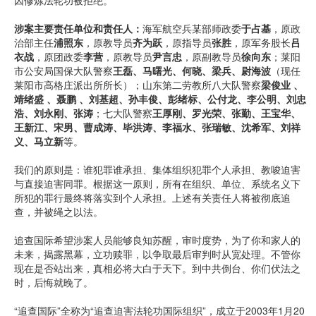
因修炼法轮功被拒绝。
涉案主要责任单位和责任人：
海军航空兵某部师政委
于占基
，原政
治部主任
浦照东
，原教导员
齐为跃
，原指导员
张胜
，原军务股长
吕
衣战
，原团政委
李营
，原教导员
尹言忠
，原副教导员
徐向东
；莱阳
市公安局国保大队警察
王磊、马曙光、何晓、梁兵、尉海波
（现任
莱阳市高格庄派出所所长）；山东第二劳教所八大队警察
梁俊业 、
靖绪盛 、聂鹏 、刘基超、孙丰俊、彭绪标、公付龙、李公明、刘忠
浩、刘永刚、张涛
；七大队警察
王厚刚、罗光荣、张勤、王宝华、
王新江、宋男、曹成涛、毕洪涛、李福水、张瑞敏、沈希军、刘祥
义、马立新
等。
我们的原则是：谁犯罪谁承担、集体组织犯罪个人承担、教唆迫害
与直接迫害同罪。根据这一原则，所有在组织、单位、系统名义下
所犯的罪行最终将落实到个人承担。上述有关责任人将被彻底追
查，并被绳之以法。
追查国际希望涉案人员能够良知苏醒，审时度势，为了你和家人的
未来，揭露黑幕，立功赎罪，以争取最后审判时从宽处理。不管你
现在是否站出来，真相必将大白于天下。到中共倒台、你们伏法之
时，后悔就晚了。
“追查国际”全称为“追查迫害法轮功国际组织”，成立于2003年1月20