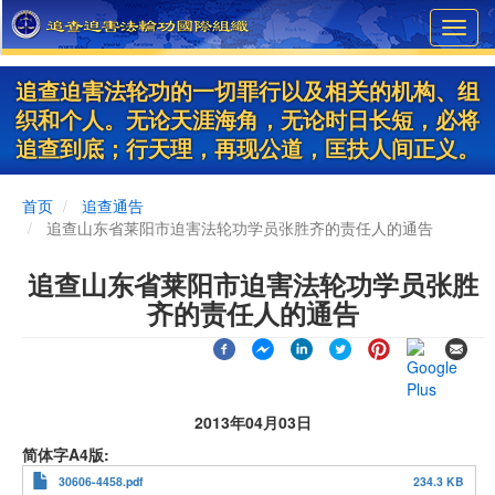
Skip
Toggl
to
navig
main
content
追查迫害法轮功的一切罪行以及相关的机构、组
织和个人。无论天涯海角，无论时日长短，必将
追查到底；行天理，再现公道，匡扶人间正义。
首页
追查通告
追查山东省莱阳市迫害法轮功学员张胜齐的责任人的通告
追查山东省莱阳市迫害法轮功学员张胜
齐的责任人的通告
2013年04月03日
简体字A4版
30606-4458.pdf
234.3 KB