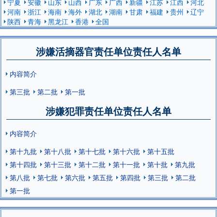
宁夏
安徽
山东
山西
广东
广西
新疆
江苏
江西
河北
河南
浙江
海南
海外
湖北
湖南
甘肃
福建
贵州
辽宁
陕西
青海
黑龙江
香港
全国
涉嫌活摘器官责任单位责任人名单
内容简介
第三批
第二批
第一批
涉嫌犯罪责任单位责任人名单
内容简介
第十九批
第十八批
第十七批
第十六批
第十五批
第十四批
第十三批
第十二批
第十一批
第十批
第九批
第八批
第七批
第六批
第五批
第四批
第三批
第二批
第一批