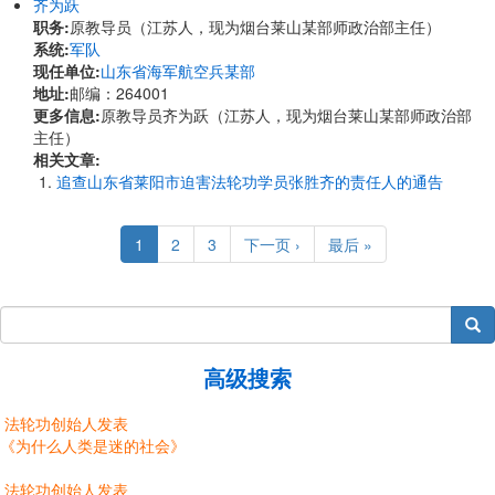
齐为跃
职务:
原教导员（江苏人，现为烟台莱山某部师政治部主任）
系统:
军队
现任单位:
山东省海军航空兵某部
地址:
邮编：264001
更多信息:
原教导员齐为跃（江苏人，现为烟台莱山某部师政治部
主任）
相关文章:
追查山东省莱阳市迫害法轮功学员张胜齐的责任人的通告
Pagination
Current
1
Page
2
Page
3
Next
下一页 ›
Last
最后 »
page
page
page
搜索
高级搜索
法轮功创始人发表
《为什么人类是迷的社会》
法轮功创始人发表