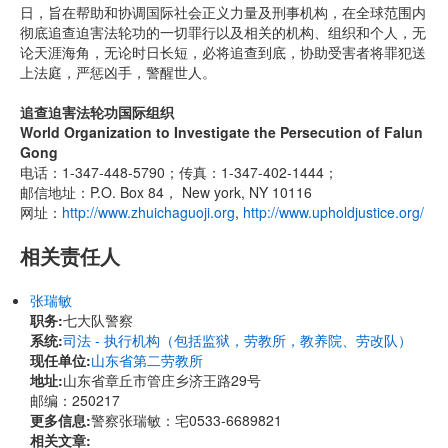
日，旨在帮助和协调国际社会正义力量及刑事机构，在全球范围内
彻底追查迫害法轮功的一切罪行以及相关的机构、组织和个人，无
论天涯海角，无论时日长短，必将追查到底，协助受害者将罪犯送
上法庭，严惩凶手，警醒世人。
追查迫害法轮功国际组织
World Organization to Investigate the Persecution of Falun
Gong
电话：1-347-448-5790；传真：1-347-402-1444；
邮信地址：P.O. Box 84， New york, NY 10116
网址：
http://www.zhuichaguoji.org
,
http://www.upholdjustice.org/
相关责任人
张瑞敏
职务:
七大队警察
系统:
司法 - 执行机构（包括监狱，劳教所，教养院、劳改队）
现任单位:
山东省第二劳教所
地址:
​山东省章丘市管庄乡济王路29号
邮编：250217
更多信息:
警察张瑞敏：宅0533-6689821
相关文章: