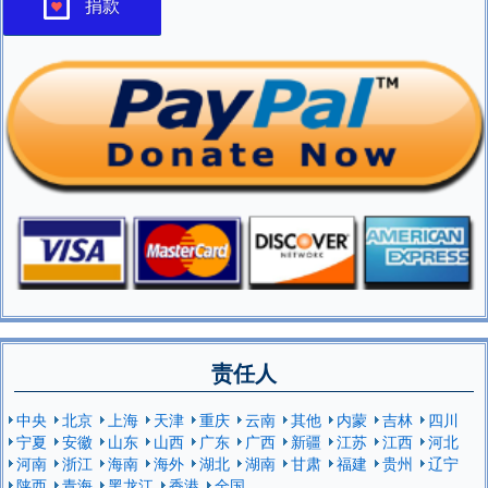
捐款
责任人
中央
北京
上海
天津
重庆
云南
其他
内蒙
吉林
四川
宁夏
安徽
山东
山西
广东
广西
新疆
江苏
江西
河北
河南
浙江
海南
海外
湖北
湖南
甘肃
福建
贵州
辽宁
陕西
青海
黑龙江
香港
全国