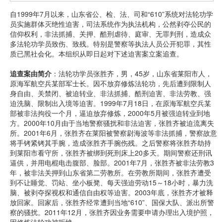
自1999年7月以来，山东省公、检、法、司和“610”系统对法轮功学
员实施群体灭绝性迫害，司法系统作为执法机构，公然剥夺公民的
信仰权利，非法抓捕、关押、酷刑虐待、庭审、无罪判刑，造成众
多法轮功学员致伤、致残。特别是警察等执法人员公开犯罪，其性
质已黑社会化。本组织从即日起对下述迫害案立案追查。
追查案由简介
：法轮功学员张胜齐，男，45岁，山东省莱阳市人，
原海军航空兵某部军士长。因不放弃修炼法轮功，先后遭到限制人
身自由、关禁闭、被迫转业、非法抓捕、酷刑迫害、非法劳教、强
迫洗脑、限制出入境等迫害。1999年7月18日，在原海军航空兵某
部被非法拘役一个月，逼迫放弃修炼，2000年5月被强迫转业到地
方。2000年10月由于当地警察骚扰和非法迫害，张胜齐被迫流离失
所。2001年6月，张胜齐在莱阳被警察尉海波等非法抓捕，警察故意
将手铐紧铐其手腕，造成张胜齐手腕伤残。之后警察将张胜齐劫持
到莱阳市看守所，张胜齐被绑到死刑床上20多天。期间警察还刑讯
逼供，并用电棍电击腹部、脸部。2001年7月，张胜齐被非法劳教3
年，被非法关押到山东省第二劳教所。在劳教所期间，张胜齐遭受
到不让睡觉、罚站、坐小板凳、每天强迫劳动15～18小时，暴力洗
脑、被剥夺探视权和通信自由权等迫害。2003年底，张胜齐才被释
放回家。回家后，张胜齐经常遭到当地“610”、国保大队、派出所警
察的骚扰。2011年12月，张胜齐因业务需要申请办理出入境护照，