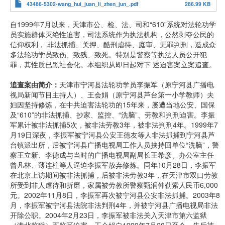
43486-5302-wang_hui_juan_li_zhen_jun_.pdf
286.99 KB
自1999年7月以来，天津市公、检、法、司和“610”系统对法轮功学
员实施群体灭绝性迫害，司法系统作为执法机构，公然剥夺公民的
信仰权利， 非法抓捕、关押、酷刑虐待、庭审、无罪判刑，造成众
多法轮功学员致伤、致残、致死。特别是警察等执法人员公开犯
罪，其性质已黑社会化。本组织从即日起对下 述迫害案立案追查。
追查案由简介：
天津市宁河县法轮功学员李振军（原宁河县广播电
视局新闻节目主持人）、王会娟（原宁河县芦台第一小学教师）夫
妇因坚持修炼，在中共迫害法轮功的15年来，屡遭当地公安、国保
及“610”的非法抓捕、抄家、监控、“洗脑”、劳教和判刑迫害。李振
军累计被非法抓捕5次，被非法劳教3年，被非法判刑4年。1999年7
月19日深夜，李振军被宁河县公安王德友等人非法抓捕到宁河县芦
台镇派出所，后被宁河县广播电视局工作人员挟持回单位“洗脑”，警
察王立新、李德成与当时的广播电视局副局长王希彦、办公室主任
曾凡林、薄连柱等人逼迫李振军放弃修炼。同年10月28日，李振军
在北京上访期间被非法抓捕，后被非法劳教3年，在天津市双口劳教
所受到非人虐待和折磨，家属被劳教所警察甄润仲勒索人民币6,000
元。2002年11月8日，李振军再次被宁河县公安非法抓捕。2003年8
月，李振军被宁河县法院非法判刑4年，并被宁河县广播电视局非法
开除公职。2004年2月23日，李振军被非法关入天津市第六监狱