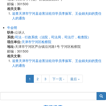
邮编：301500
相关文章:
追查天津市宁河县迫害法轮功学员李振军、王会娟夫妇的责任
人的通告
牛会明
职务:
公诉人
系统:
司法 - 行政系统（法院，司法局，司法厅，检查院）
现任单位:
天津市宁河区检察院
地址:
天津市宁河区芦台镇沿河路1号 宁河区检察院
邮编：301500
相关文章:
追查天津市宁河县迫害法轮功学员李振军、王会娟夫妇的责任
人的通告
Pagination
Current
1
Page
2
Page
3
Next
下一页 ›
Last
最后 »
page
page
page
搜索