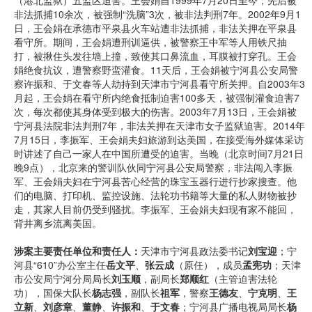
（港北监狱）五监区迫害。王会娟自1999年7月20日至今，先后被
非法抓捕10余次，被强制“洗脑”3次，被非法判刑7年。2002年9月1
日，王会娟在承德市平泉县火车站遭非法抓捕，非法关押在平泉县
看守所。期间，王会娟遭刑训逼供，被警察王中军等人用铁尺抽
打，被揪住头发往墙上撞，致使其口鼻流血，耳膜被打穿孔。王会
娟绝食抗议，遭警察野蛮灌食。11天后，王会娟被宁河县公安局警
察许振和、于文春等人劫持到天津市宁河县看守所关押。自2003年3
月起，王会娟在看守所内绝食抵制迫害100多天，被强制灌食迫害7
次，每次都使其身体受到极大的伤害。2003年7月13日，王会娟被
宁河县法院非法判刑7年，非法关押在天津市女子监狱迫害。2014年
7月15日，李振军、王会娟夫妇旅游到达美国，在接受海外媒体采访
时讲述了自己一家人在中国所遭受的迫害。当晚（北京时间7月21日
晚9点），北京来的警训队伙同宁河县公安局警察，非法闯入李振
军、王会娟夫妇在宁河县苦心经营的珠宝玉器行进行抄家搜查。他
们的电脑、打印机、监控设施、法轮功书籍等大量的私人财物被抄
走，其家人目前仍受到骚扰。李振军、王会娟夫妇现有家不能回，
背井离乡流离美国。
涉案主要责任单位和责任人：
天津市宁河县政法委书记
刘宝迎
；宁
河县“610”办公室主任
岳文平
、
张云成
（原任），成员
孟宪功
；天津
市公安局宁河分局局长
刘玉顺
，副局长
郑顺红
（主管迫害法轮
功），国保大队长
杨志强
，副队长
祖军
，警察
王德友
、
宁克明
、
王
立新
、
刘彦章
、
董静
、
许振和
、
于文春
；宁河县广播电视局局长
杨