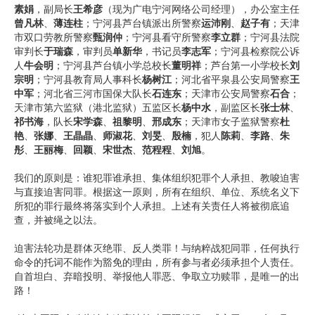
素娟
，副局长
王希彦
（现为广电宁河网络公司经理），办公室主任
曾凡林
、
薄连柱
；宁河县芦台镇派出所警察
运沛刚
、
赵子有
；天津
市双口劳教所警察
甄润仲
；宁河县看守所警察
李立群
；宁河县法院
审判长
于瑞森
，审判员
单新华
，书记员
李志军
；宁河县检察院公诉
人
牛会明
；宁河县芦台镇小学总校长
董明祥
；芦台第一小学校长
刘
宗明
；宁河县教育局人事科长
杨树江
；河北省平泉县公安局警察
王
中军
；河北省三河市国保大队长
石连东
；天津市公安局警察
石合
；
天津市第六监狱（港北监狱）五监区长
杨中水
，副监区长
张士林
、
祁书海
，队长
宋学森
、
祖黎明
、
邢成东
；天津市女子监狱警察
杜
艳
、
张娜
、
王晶晶
、
师淑花
、
刘旻
、
殷楠
，犯人
陈莉
、
李路
、
朱
彤
、
王丽梅
、
回颖
、
宋世杰
、
范程程
、
刘旭
。
我们的原则是：谁犯罪谁承担、集体组织犯罪个人承担、教唆迫害
与直接迫害同罪。根据这一原则，所有在组织、单位、系统名义下
所犯的罪行最终将落实到个人承担。上述有关责任人将被彻底追
查，并被绳之以法。
迫害法轮功是群体灭绝罪、反人类罪！与纳粹战犯同罪，任何执行
命令的托词不能作为豁免的理由，所有参与者必须承担个人责任。
自首坦白、弃暗投明、举报他人罪恶、争取立功赎罪，是唯一的出
路！