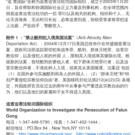
“追 查国际”全称为追查迫害法轮功国际组织，成立于2003年1月20
日，旨在帮助和协调国际社会正义力量及刑事机构，在全球范围内
彻底追查迫害法轮功的一切 罪行以及相关的机构、组织和个人，无
论天涯海角，无论时日长短，必将追查到底，协助受害者将罪犯送
上法庭，严惩凶手，警醒世人。
附件 1 ：“禁止酷刑犯入境美国法案”
（Anti-Atrocity Alien
Deportation Act）：2004年12月17日美国总统布什在华盛顿签署法
案，授权司法部追踪那些犯有战争罪、酷刑、群体灭绝罪、迫害宗
教信仰，以及侵犯人权的外国 人，限制其入境或将其驱除出境。根
据新的法案，曾经酷刑折磨他人者、犯下群体灭绝罪行者，以及迫
害宗教信仰者，不准此种人入境，或将其从美国驱逐。法案还 包括
（1）在国外参与实施酷刑和杀人的外国人；（2）“群体灭绝”和“特
别严重侵犯宗教信仰自由”者。美国移民归化法第212(a)(2)(G) 条规
定，外国政府官员在过去的两年中从事参与严重违反宗教自由的行
为，他们以及他们的家属和子女不得进入美国。
追查迫害法轮功国际组织
World Organization to Investigate the Persecution of Falun
Gong
电话：1-347-448-5790；传真：1-347-402-1444；
邮信地址：PO.Box 84，New York,NY 10116
网址：
http://www.zhuichaguoji.org/
，
http://www.upholdjustice.org/