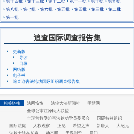
第十四批
第十三批
第十二批
第十一批
第十批
第九批
第八批
第七批
第六批
第五批
第四批
第三批
第二批
第一批
追查国际调查报告集
更新版
导读
目录
网络版
电子书
追查迫害法轮功国际组织调查报告集
相关链接
法网恢恢
法轮大法新闻社
明慧网
全球公审江泽民大联盟
全球营救受迫害法轮功学员委员会
国际特赦组织
国际法庭
人权观察
正见
希望之声
新唐人
大纪元
法轮大法在长春
动态网
无界浏览
网门