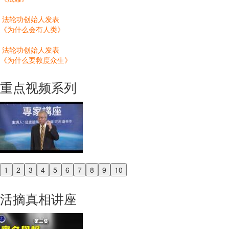
法轮功创始人发表
《为什么会有人类》
法轮功创始人发表
《为什么要救度众生》
重点视频系列
1
2
3
4
5
6
7
8
9
10
Previous
Next
活摘真相讲座