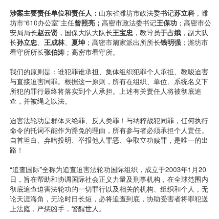
涉案主要责任单位和责任人：
山东省潍坊市政法委书记
苏立科
，潍
坊市“610办公室”主任
曾照亮；
高密市政法委书记
王保功
；高密市公
安局局长
赵云贤
，国保大队大队长
王宝忠
，教导员
于占娥
，副大队
长
孙立忠
、
王成林
、
夏坤
；高密市阚家派出所所长
钱明强
；潍坊市
看守所所长
张伯涛
；高密市看守所。
我们的原则是：谁犯罪谁承担、集体组织犯罪个人承担、教唆迫害
与直接迫害同罪。根据这一原则，所有在组织、单位、系统名义下
所犯的罪行最终将落实到个人承担。上述有关责任人将被彻底追
查，并被绳之以法。
迫害法轮功是群体灭绝罪、反人类罪！与纳粹战犯同罪，任何执行
命令的托词不能作为豁免的理由，所有参与者必须承担个人责任。
自首坦白、弃暗投明、举报他人罪恶、争取立功赎罪，是唯一的出
路！
“追查国际”全称为追查迫害法轮功国际组织，成立于2003年1月20
日，旨在帮助和协调国际社会正义力量及刑事机构，在全球范围内
彻底追查迫害法轮功的一切罪行以及相关的机构、组织和个人，无
论天涯海角，无论时日长短，必将追查到底，协助受害者将罪犯送
上法庭，严惩凶手，警醒世人。