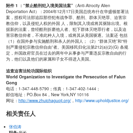
附件 1 ：“禁止酷刑犯入境美国法案”
（Anti-Atrocity Alien
Deportation Act）：2004年12月17日美国总统布什在华盛顿签署法
案，授权司法部追踪那些犯有战争罪、酷刑、群体灭绝罪、迫害宗
教信仰，以及侵犯人权的外国 人，限制其入境或将其驱除出境。根
据新的法案，曾经酷刑折磨他人者、犯下群体灭绝罪行者，以及迫
害宗教信仰者，不准此种人入境，或将其从美国驱逐。法案还 包括
（1）在国外参与实施酷刑和杀人的外国人；（2）“群体灭绝”和“特
别严重侵犯宗教信仰自由”者。美国移民归化法第212(a)(2)(G) 条规
定，外国政府官员在过去的两年中从事参与严重违反宗教自由的行
为，他们以及他们的家属和子女不得进入美国。
追查迫害法轮功国际组织
World Organization to Investigate the Persecution of Falun
Gong
电话：1-347-448-5790；传真：1-347-402-1444；
邮信地址：PO.Box 84，New York,NY 10116
网址：
http://www.zhuichaguoji.org/
，
http://www.upholdjustice.org/
相关责任人
张伯涛
职务:
所长