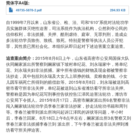
简体字A4版
49735-5878-2.pdf
294.93 KB
自1999年7月以来，山东省公、检、法、司和“610”系统对法轮功学
员实施群体灭绝性迫害，司法系统作为执法机构，公然剥夺公民的
信仰权利，非法抓捕、关押、酷刑虐待、庭审、无罪判刑，造成众
多法轮功学员致伤、致残、致死。特别是警察等执法人员公开犯
罪，其性质已黑社会化。本组织从即日起对下述迫害案立案追查。
追查案由简介：
2015年8月6日上午，山东省高密市公安局国保大队
伙同阚家派出所警察到阚家镇下坡村单纪花、刘永瑞家中，将单纪
花、刘永瑞夫妇非法抓捕。家中所有值钱的财物及现金都被警察非
法抄走，其中包括刘永瑞及大女儿上班挣的钱、卖粮食的钱、小女
儿因车祸死亡所得到的赔偿款等。2015年8月8日，刘永瑞被送到高
密市看守所非法关押，单纪花被送到山东省潍坊看守所非法关押。
警察称是因为单纪花写刑事控告状控告江泽民迫害法轮功，潍坊市
公安局下令抓人。2015年8月17日，高密市阚家派出所6名警察非法
闯入阚家镇法轮功学员李春兰家非法抄家，抄走法轮功书籍和周刊
等。李春兰被带到派出所询问起诉江泽民的诉状等问题，半小时
后，李春兰回家。8月18日上午8点半左右，阚家派出所3名警察又到
李春兰家非法抓捕李春兰到 派出所，下午李春兰被送非法关押到潍
坊看守所关押迫害。