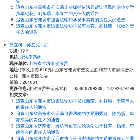
告
追查山东省高密市公安局非法抓捕依法起诉江泽民的法轮功学
员单纪花、刘永瑞、李春兰的责任人的通告
追查山东省潍坊市迫害法轮功学员李素真的责任人的通告
追查山东省潍坊市迫害法轮功学员李秀芬、高桂臻、张敏的责
任人的通告
苏立科，苏立克 (音)
职务:
书记
系统:
政法委系统
现任单位:
山东省潍坊市政法委
地址:
(市政法委 610办) 山东省潍坊市奎文区胜利东街市府综合办
公楼 潍坊市政法委
邮编：261061
更多信息:
市政法委书记苏立科： 0536-8789289、13792679796
相关文章:
追查山东省潍坊市迫害法轮功学员张新荣、孔祥银、于荣等人
的责任人的通告
追查山东省高密市公安局迫害法轮功学员荆秀玲、陈光霞、单
亦成等的责任人的通告
追查山东省济南市、潍坊市迫害法轮功学员于桂芳、杨峰、李
静等人的责任人的通告
追查山东省潍坊市反邪教协会等迫害法轮功学员的责任人的通