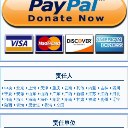
责任人
中央
北京
上海
天津
重庆
云南
其他
内蒙
吉林
四川
宁夏
安徽
山东
山西
广东
广西
新疆
江苏
江西
河北
河南
浙江
海南
海外
湖北
湖南
甘肃
福建
贵州
辽宁
陕西
青海
黑龙江
香港
全国
责任单位