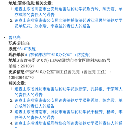
地址:
更多信息:
相关文章:
追查山东省高密市公安局迫害法轮功学员荆秀玲、陈光霞、单
亦成等的责任人的通告
追查山东省高密市公安局非法抓捕依法起诉江泽民的法轮功学
员单纪花、刘永瑞、李春兰的责任人的通告
曾兆亮
职务:
副主任
系统:
“610”系统
现任单位:
山东省潍坊市“610办公室” （防范办）
地址:
(市政法委 610办) 山东省潍坊市奎文区胜利东街99号
邮编：261061
更多信息:
市委“610办公室”副主任曾兆亮（曾照亮 主任）：
13863648770
相关文章:
追查山东省潍坊市迫害法轮功学员张新荣、孔祥银、于荣等人
的责任人的通告
追查山东省高密市公安局迫害法轮功学员荆秀玲、陈光霞、单
亦成等的责任人的通告
追查山东省济南市、潍坊市迫害法轮功学员于桂芳、杨峰、李
静等人的责任人的通告
追查山东省潍坊市反邪教协会等迫害法轮功学员的责任人的通