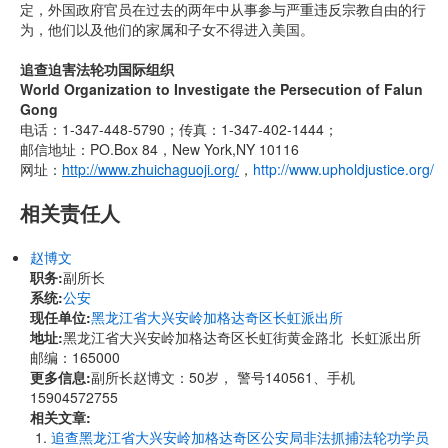
定，外国政府官员在过去的两年中从事参与严重违反宗教自由的行
为，他们以及他们的家属和子女不得进入美国。
追查迫害法轮功国际组织
World Organization to Investigate the Persecution of Falun
Gong
电话：1-347-448-5790；传真：1-347-402-1444；
邮信地址：PO.Box 84，New York,NY 10116
网址：
http://www.zhuichaguoji.org/
，
http://www.upholdjustice.org/
相关责任人
赵博文
职务:
副所长
系统:
公安
现任单位:
黑龙江省大兴安岭加格达奇区长虹派出所
地址:
黑龙江省大兴安岭加格达奇区长虹街黄金路北 长虹派出所
邮编：165000
更多信息:
副所长赵博文：50岁， 警号140561、手机
15904572755
相关文章:
追查黑龙江省大兴安岭加格达奇区公安局非法抓捕法轮功学员