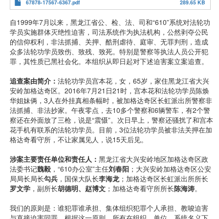
67878-17567-6367.pdf
289.65 KB
自1999年7月以来，黑龙江省公、检、法、司和“610”系统对法轮功
学员实施群体灭绝性迫害，司法系统作为执法机构，公然剥夺公民
的信仰权利，非法抓捕、关押、酷刑虐待、庭审、无罪判刑，造成
众多法轮功学员致伤、致残、致死。特别是警察等执法人员公开犯
罪，其性质已黑社会化。本组织从即日起对下述迫害案立案追查。
追查案由简介：
法轮功学员宫本花，女，65岁，家住黑龙江省大兴
安岭加格达奇区。2016年7月21日21时，宫本花和法轮功学员陈焕
华姐妹俩，3人在外挂真相条幅时，被加格达奇区长虹派出所警察非
法抓捕、非法抄家。午夜零点，去10多个警察和6辆警车，有2个警
察还在外面放了三枪，说是“震慑”。次日早上，警察还骚扰了和宫本
花手机有联系的法轮功学员。目前，3位法轮功学员被非法关押在加
格达奇看守所，不让家属见人，说15天后见。
涉案主要责任单位和责任人：
黑龙江省大兴安岭地区加格达奇区政
法委书记
魏毅
，“610办公室”主任
刘春阳
；大兴安岭加格达奇区公安
局局长局长
勾兵
，国保大队长
李海龙
；加格达奇区长虹派出所所长
罗文学
，副所长
胡德明、赵博文
；加格达奇看守所所长
陈海涛
。
我们的原则是：谁犯罪谁承担、集体组织犯罪个人承担、教唆迫害
与直接迫害同罪。根据这一原则，所有在组织、单位、系统名义下