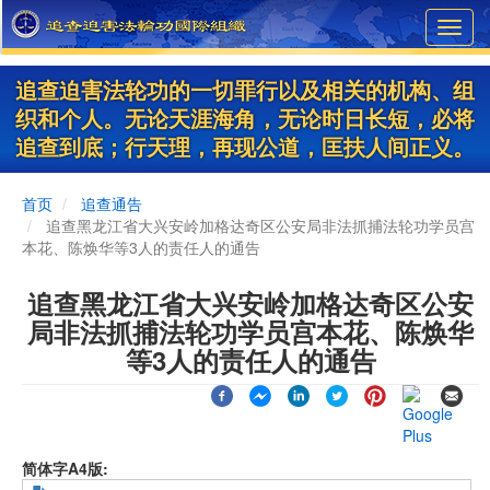
Skip
Toggl
to
navig
main
content
追查迫害法轮功的一切罪行以及相关的机构、组
织和个人。无论天涯海角，无论时日长短，必将
追查到底；行天理，再现公道，匡扶人间正义。
首页
追查通告
追查黑龙江省大兴安岭加格达奇区公安局非法抓捕法轮功学员宫
本花、陈焕华等3人的责任人的通告
追查黑龙江省大兴安岭加格达奇区公安
局非法抓捕法轮功学员宫本花、陈焕华
等3人的责任人的通告
简体字A4版