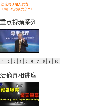
法轮功创始人发表
《为什么要救度众生》
重点视频系列
1
2
3
4
5
6
7
8
9
10
Previous
Next
活摘真相讲座