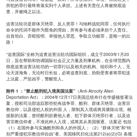
所犯的罪行最终将落实到个人承担。上述有关责任人将被彻底追
查，并被绳之以法。
迫害法轮功是群体灭绝罪、反人类罪！与纳粹战犯同罪，任何执行
命令的托词不能作为豁免的理由，所有参与者必须承担个人责任。
自首坦白、弃暗投明、举报他人罪恶、争取立功赎罪，是唯一的出
路！
“追查国际”全称为追查迫害法轮功国际组织，成立于2003年1月20
日，旨在帮助和协调国际社会正义力量及刑事机构，在全球范围内
彻底追查迫害法轮功的一切罪行以及相关的机构、组织和个人，无
论天涯海角，无论时日长短，必将追查到底，协助受害者将罪犯送
上法庭，严惩凶手，警醒世人。
附件 1 ：“禁止酷刑犯入境美国法案”
（Anti-Atrocity Alien
Deportation Act）：2004年12月17日美国总统布什在华盛顿签署法
案，授权司法部追踪那些犯有战争罪、酷刑、群体灭绝罪、迫害宗
教信仰，以及侵犯人权的外国 人，限制其入境或将其驱除出境。根
据新的法案，曾经酷刑折磨他人者、犯下群体灭绝罪行者，以及迫
害宗教信仰者，不准此种人入境，或将其从美国驱逐。法案还 包括
（1）在国外参与实施酷刑和杀人的外国人；（2）“群体灭绝”和“特
别严重侵犯宗教信仰自由”者。美国移民归化法第212(a)(2)(G) 条规