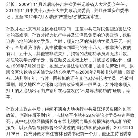
部长；2009年11月以后转任吉林省委书记兼省人大常委会主任；
2012年11月中共十八升任大中共政治局委员，并且任重庆市委书
记，直至2017年7月因涉嫌“严重违纪”被立案审查。
孙政才在北京市顺义区委任职期间，正值中共江泽民集团迫害法轮
功的高峰期。孙政才竭力执行中共及江泽民集团的迫害政策，残酷
迫害当地的法轮功学员。当时，顺义地区的法轮功学员几乎无一例
外，全都遭受迫害，其中被非法判重刑的有十几人，被非法劳教的
有四、五十人，其他被非法关押、拘留的法轮功学员则无法计数。
如法轮功学员张子云，曾在顺义区党校上班，并被提名副区长，但
在1999年7月20日后，她因上访讲法轮功真相，被非法劳教1年。原
顺义区法轮功义务辅导站站长徐承早在2000年7月被非法抓捕，随后
被非法判刑4 年。当时一同被抓的还有其他6名法轮功学员，均被判
重刑。顺义地区当时还将此迫害政策祸延一般民众，如外地来顺义
打工的人必须出示由户籍所在地签发的“不是炼法轮功的”证明，等
等。
孙政才主政吉林后，继续不遗余力地执行中共及江泽民集团的迫害
政策。他到任后不到1年，吉林省至少就有29名法轮功学员被迫害致
死，其中包括曾经插播长春有线电视网向民众传播法轮功真相的梁
振兴，以及高智晟律师曾经采访过的法轮功学员孙淑香。2012年10
月26日，距离孙政才离任吉林省委书记前一个月，他还主持省委常