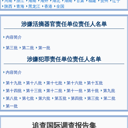
河南
浙江
海南
海外
湖北
湖南
甘肃
福建
贵州
辽宁
陕西
青海
黑龙江
香港
全国
涉嫌活摘器官责任单位责任人名单
内容简介
第三批
第二批
第一批
涉嫌犯罪责任单位责任人名单
内容简介
第十九批
第十八批
第十七批
第十六批
第十五批
第十四批
第十三批
第十二批
第十一批
第十批
第九批
第八批
第七批
第六批
第五批
第四批
第三批
第二批
第一批
追查国际调查报告集