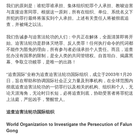
我们的原则是：谁犯罪谁承担、集体组织犯罪个人承担、教唆迫害
与直接迫害同罪。根据这一原则，所有在组织、单位、系统名义下
所犯的罪行最终将落实到个人承担。上述有关责任人将被彻底追
查，并被绳之以法。
我们告诫参与迫害法轮功的人们：中共正在解体，全面清算即将开
始。迫害法轮功是群体灭绝罪、反人类罪！任何执行命令的托词都
不能作为豁免的理由，所有参与者必须承担个人责任。而且，追查
惩办没有国界的限制，是全人类的共同管辖权。自首坦白、揭露黑
幕、争取立功赎罪，是唯一的出路！
“追查国际”全称为追查迫害法轮功国际组织，成立于2003年1月20
日，旨在帮助和协调国际社会正义力量及刑事机构，在全球范围内
彻底追查迫害法轮功的一切罪行以及相关的机构、组织和个人，无
论天涯海角，无论时日长短，必将追查到底，协助受害者将罪犯送
上法庭，严惩凶手，警醒世人。
追查迫害法轮功国际组织
World Organization to Investigate the Persecution of Falun
Gong