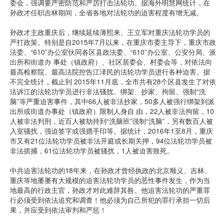
委会，强调要严密防范和严厉打击法轮功。据海外明慧网统计，在
孙政才任职吉林期间，全省各地对法轮功的迫害程度有增无减。
孙政才主政重庆后，继续延续薄熙来、王立军对重庆法轮功学员的
严打政策。特别是自2015年7月以来，在重庆市委主导下，重庆市政
法委、“610”办公室伙同各区县政法委、“610”办公室、公安分局、派
出所和街道办 事处（镇政府）、社区居委会、村委会等，对依法向
最高检察院、最高法院控告江泽民的法轮功学员进行各种迫害。据
不完全统计，截止到 2015年11月底，全市共有28个区县发生了对依
法诉江的法轮功学员进行非法骚扰、绑架、抄家、拘留、强制“洗
脑”等严重迫害事件，其中66人被非法抄家，50多人被强行绑架到派
出所或街道办事处（镇政府）限制人身自 由，22人被非法拘留，10
人被非法判刑，近百人被劫持到“洗脑班”强制“洗脑”，另有数百人被
入室骚扰，强迫签字或强摁手印等。据统计，2016年1至8月，重庆
市又有21位法轮功学员被非法开庭或长期关押，94位法轮功学员被
非法抓捕，61位法轮功学员被骚扰，1人被迫害致死。
中共迫害法轮功的18年来，在孙政才曾经执政的北京顺义、吉林、
重庆等地屡屡有大规模的迫害法轮功学员的恶性事件发生，作为当
地最高的行政主官，孙政才对此难辞其咎。他迫害法轮功的严重罪
行必须受到依法追究和调查！他必须为自己所犯的罪行承担一切后
果，并应受到依法审判和严惩！