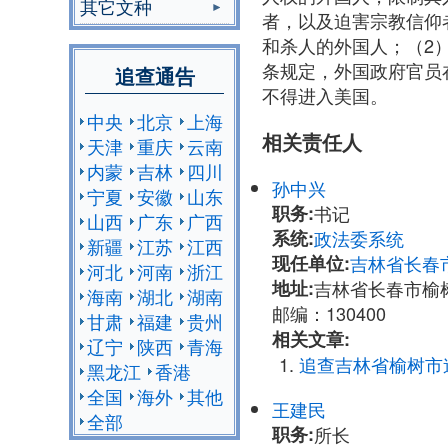
其它文种
者，以及迫害宗教信仰
和杀人的外国人；（2）“
条规定，外国政府官员
追查通告
不得进入美国。
中央
北京
上海
相关责任人
天津
重庆
云南
内蒙
吉林
四川
孙中兴
宁夏
安徽
山东
职务:
书记
山西
广东
广西
系统:
政法委系统
新疆
江苏
江西
现任单位:
吉林省长春
河北
河南
浙江
地址:
吉林省长春市榆
海南
湖北
湖南
邮编：130400
甘肃
福建
贵州
相关文章:
辽宁
陕西
青海
追查吉林省榆树市
黑龙江
香港
全国
海外
其他
王建民
全部
职务:
所长