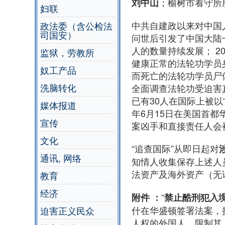
；榆树市看守所
刘中山
妇联
中共自建政以来对中国
政法委（含公检法
司国安）
问世后引发了中国大陆
人的数量持续发展； 
监狱，劳教所
健康正常的法轮功学员
奴工产品
而死亡的法轮功学员尸
洗脑转化
全面调查法轮功受迫害真
已有30人在国际上被以
媒体报道
年6月15日在美国首都华
宣传
案凶手和直接责任人会
文化
“追查国际”从即日起对
通讯, 网络
知情人收集保存上述人
法资产及海外资产（无
教育
经济
“
附件 ：
禁止酷刑犯入
什在华盛顿签署法案，
迫害正义民众
人权的外国人，限制其