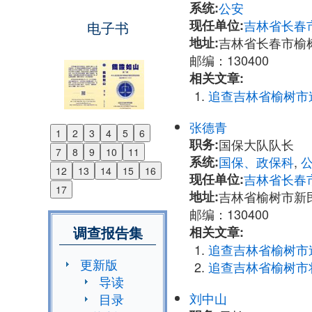
系统:
公安
现任单位:
吉林省长春
电子书
地址:
吉林省长春市榆
邮编：130400
相关文章:
追查吉林省榆树市
张德青
1
2
3
4
5
6
Previous
职务:
国保大队队长
7
8
9
10
11
Next
系统:
国保、政保科
,
12
13
14
15
16
现任单位:
吉林省长春
17
地址:
吉林省榆树市新
邮编：130400
调查报告集
相关文章:
追查吉林省榆树市
更新版
追查吉林省榆树市
导读
刘中山
目录