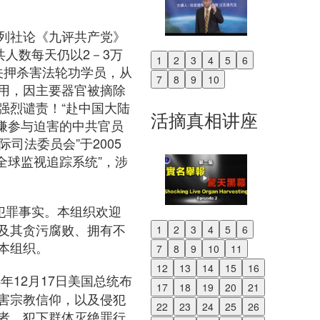
列社论《九评共产党》
共人数每天仍以2－3万
1
2
3
4
5
6
Previous
关押杀害法轮功学员，从
7
8
9
10
Next
用，因主要器官被摘除
强烈谴责！“赴中国大陆
活摘真相讲座
涉嫌参与迫害的中共官员
司法委员会”于2005
“全球监视追踪系统”，涉
犯罪事实。本组织欢迎
及其贪污腐败、拥有不
1
2
3
4
5
6
Previous
本组织。
7
8
9
10
11
Next
12
13
14
15
16
t）：2004年12月17日美国总统布
17
18
19
20
21
害宗教信仰，以及侵犯
22
23
24
25
26
者、犯下群体灭绝罪行