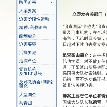
跨国迫害
大案要案
立即发有关部门（
迫害阶段性运动
“追查国际”全称为“追
精神, 药物迫害
量及刑事机构，在全球
酷刑虐杀
海角，无论时日长短，
迫害要犯
日起对下述迫害案立案
活摘要犯
吉林省
追查案由简介：
活摘单位
轮功学员，对不放弃信
月，正阳派出所警察配
党政机构
局国保大队勒索钱财。
及“610”系统
罚站、写不炼功保证书
反邪教协会和理论
被非法关押迫害。
研究
大型国企
涉案主要责任单位和责
国保大队队长
、
张德青
共青团