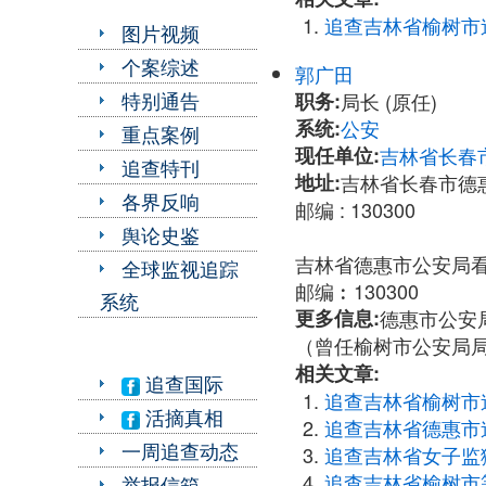
追查吉林省榆树市
图片视频
个案综述
郭广田
特别通告
职务:
局长 (原任)
系统:
公安
重点案例
现任单位:
吉林省长春
追查特刊
地址:
吉林省长春市德
各界反响
邮编 : 130300
舆论史鉴
吉林省德惠市公安局
全球监视追踪
邮编︰130300
系统
更多信息:
德惠市公安局原
（曾任榆树市公安局
相关文章:
追查国际
追查吉林省榆树市
活摘真相
追查吉林省德惠市
一周追查动态
追查吉林省女子监
追查吉林省榆树市
举报信箱