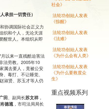
社会》
本人承担一切责任）
法轮功创始人发表
《惊醒》
帮助和协调国际社会正义力
法轮功创始人发表
组织和个人，无论天涯
《法难》
警醒世人。本组织从即
法轮功创始人发表
《为什么会有人类》
年7月以来一直残酷迫害法
劳教。2005年10
法轮功创始人发表
待家属去要人，竟被公安
《为什么要救度众
身、毒打、不让睡觉、
生》
，赵淑贤、苏玉才等人仍
重点视频系列
、副局长
，
广田
苏文祥
，市司法局局长
肖德馗