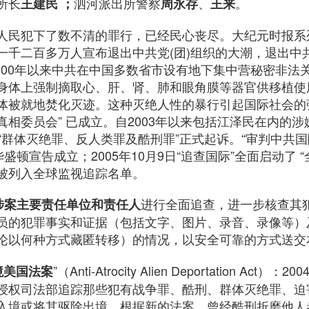
所长
泗河派出所警察
、
。
王建民 ；
周永存
王来
人民犯下了数不清的罪行，已经民心丧尽。大纪元时报系
一千二百多万人宣布退出中共党(团)组织的大潮，退出中
2000年以来中共在中国多数省市设有地下集中营秘密非法
身体上强制摘取心、肝、肾、肺和眼角膜等器官供移植使
体被就地焚化灭迹。这种灭绝人性的暴行引起国际社会的
相委员会” 已成立。自2003年以来包括江泽民在内的
“群体灭绝罪、反人类罪及酷刑罪”正式起诉。“审判中共国际
盛顿宣告成立；2005年10月9日“追查国际”全面启动了 
被列入全球监视追踪名单。
进行全面追查，进一步核查其
涉案主要责任单位和责任人
员的犯罪事实和证据（包括文字、图片、录音、录像等）
论以何种方式藏匿转移）的情况，以安全可靠的方式送交
”（Anti-Atrocity Alien Deportation Ac
境美国法案
授权司法部追踪那些犯有战争罪、酷刑、群体灭绝罪、迫
入境或将其驱除出境。根据新的法案，曾经酷刑折磨他人