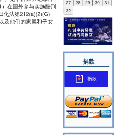
27
28
29
30
31
1）在国外参与实施酷刑
32
212(a)(2)(G)
以及他们的家属和子女
捐款
捐款