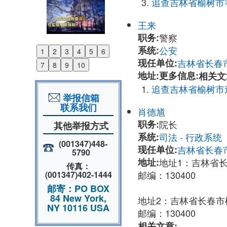
追查吉林省榆树市
王来
职务:
警察
系统:
公安
1
2
3
4
5
6
Previous
现任单位:
吉林省长春
7
8
9
10
Next
地址:
更多信息:
相关文
追查吉林省榆树市
举报信箱
联系我们
肖德馗
职务:
院长
其他举报方式
系统:
司法 - 行政系
(001347)448-
现任单位:
吉林省长春
5790
地址:
地址1：吉林省
传真：
邮编：130400
(001347)402-1444
邮寄：PO BOX
84 New York,
地址2：吉林省长春
NY 10116 USA
邮编：130400
相关文章: