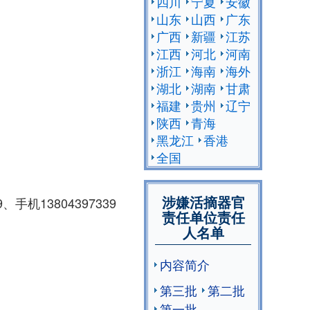
四川
宁夏
安徽
山东
山西
广东
广西
新疆
江苏
江西
河北
河南
浙江
海南
海外
湖北
湖南
甘肃
福建
贵州
辽宁
陕西
青海
黑龙江
香港
全国
涉嫌活摘器官
、手机13804397339
责任单位责任
人名单
内容简介
第三批
第二批
第一批