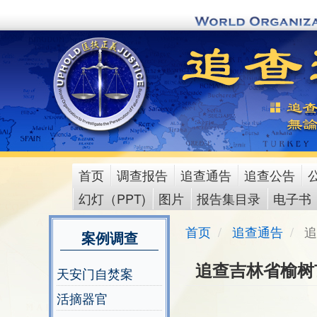
Skip
to
main
content
首页
调查报告
追查通告
追查公告
main
幻灯（PPT)
图片
报告集目录
电子书
menu
首页
追查通告
追
案例调查
追查吉林省榆树
天安门自焚案
活摘器官