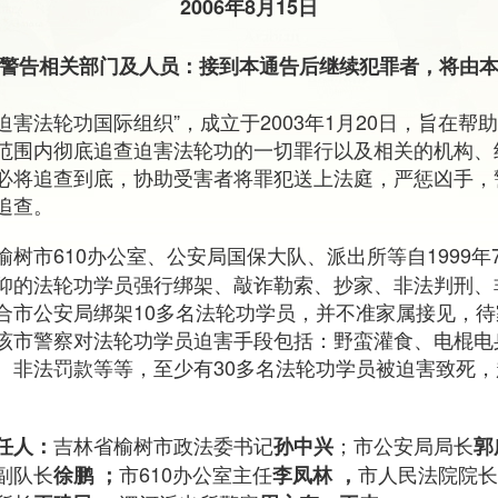
2006年8月15日
警告相关部门及人员：接到本通告后继续犯罪者，将由
查迫害法轮功国际组织”，成立于2003年1月20日，旨在
范围内彻底追查迫害法轮功的一切罪行以及相关的机构、
必将追查到底，协助受害者将罪犯送上法庭，严惩凶手，
追查。
榆树市610办公室、公安局国保大队、派出所等自1999
仰的法轮功学员强行绑架、敲诈勒索、抄家、非法判刑、非法
合市公安局绑架10多名法轮功学员，并不准家属接见，
该市警察对法轮功学员迫害手段包括：野蛮灌食、电棍电
、非法罚款等等，至少有30多名法轮功学员被迫害致死
吉林省榆树市政法委书记
；市公安局局长
任人：
孙中兴
郭
副队长
市610办公室主任
市人民法院院长
徐鹏 ；
李凤林 ，