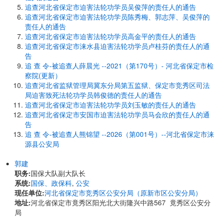
追查河北省保定市迫害法轮功学员吴俊萍的责任人的通告
追查河北省保定市迫害法轮功学员陈秀梅、郭志萍、吴俊萍的
责任人的通告
追查河北省保定市迫害法轮功学员高金平的责任人的通告
追查河北省保定市涞水县迫害法轮功学员卢桂芬的责任人的通
告
追 查 令-被追查人薛晨光 --2021（第170号）- 河北省保定市检
察院(更新）
追查河北省监狱管理局冀东分局第五监狱、保定市竞秀区司法
局迫害致死法轮功学员韩俊德的责任人的通告
追查河北省保定市迫害法轮功学员刘玉敏的责任人的通告
追查河北省保定市安国市迫害法轮功学员马会欣的责任人的通
告
追 查 令-被追查人熊锦望 --2026（第001号）--河北省保定市涞
源县公安局
郭建
职务:
国保大队副大队长
系统:
国保、政保科
,
公安
现任单位:
河北省保定市竞秀区公安分局（原新市区公安分局）
地址:
河北省保定市竟秀区阳光北大街隆兴中路567 竟秀区公安分
局