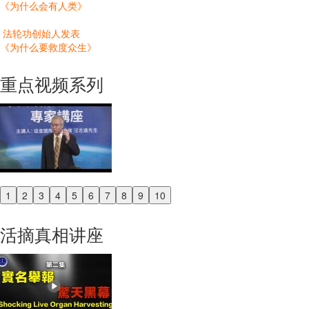
《为什么会有人类》
法轮功创始人发表
《为什么要救度众生》
重点视频系列
1
2
3
4
5
6
7
8
9
10
Previous
Next
活摘真相讲座