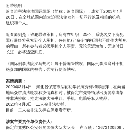
附带说明：
追查迫害法轮功国际组织（简称：追查国际），成立于2003年1月
20日，在全球范围内追查迫害法轮功的一切罪行以及相关的机构、
组织和个人。
追查原则是：谁犯罪谁承担，所有在组织、单位、系统名义下所犯
罪行最终将落实到个人承担。任何执行“命令”的托词都不能作为豁免
的理由，所有参与者必须承担个人罪责。无论天涯海角，无论时日
长短，必将追查到底。
《国际刑事法院罗马规约》属于普遍管辖权。国际刑事法庭对于拒
绝参加的国家的被告，强制行使管辖权。
案情摘要：
2020年3月4日，河北省保定市法轮功学员陈秀梅和郭志萍，在向当
地民众讲清法轮功和疫情真相时，被保定市先锋街派出所警察绑架
并非法抄家，抢走法轮大法书籍、手机、电脑等私人物品。
2020年4月8日，二人被非法批捕。
目前，二人被非法关押在保定看守所。
涉案主要责任单位责任人:
保定市竟秀区公安分局国保大队大队长 卢五锁：13673120808，