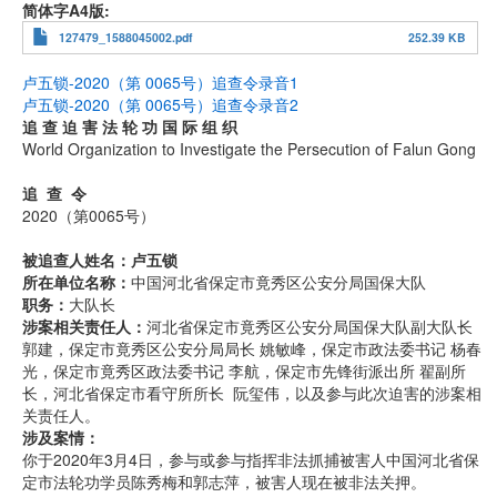
简体字A4版
127479_1588045002.pdf
252.39 KB
卢五锁-2020（第 0065号）追查令录音1
卢五锁-2020（第 0065号）追查令录音2
追 查 迫 害 法 轮 功 国 际 组 织
World Organization to Investigate the Persecution of Falun Gong
追 查 令
2020（第0065号）
被追查人姓名：卢五锁
所在单位名称：
中国河北省保定市竟秀区公安分局国保大队
职务：
大队长
涉案相关责任人：
河北省保定市竟秀区公安分局国保大队副大队长
郭建，保定市竟秀区公安分局局长 姚敏峰，保定市政法委书记 杨春
光，保定市竟秀区政法委书记 李航，保定市先锋街派出所 翟副所
长，河北省保定市看守所所长 阮玺伟，以及参与此次迫害的涉案相
关责任人。
涉及案情：
你于2020年3月4日，参与或参与指挥非法抓捕被害人中国河北省保
定市法轮功学员陈秀梅和郭志萍，被害人现在被非法关押。