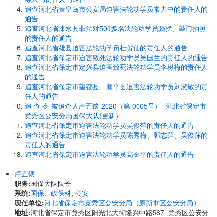
追查河北省秦皇岛市公安局迫害法轮功学员常力中的责任人的
通告
追查河北省涞水县非法对500多名法轮功学员骚扰、敲门拍照
的责任人的通告
追查河北省雄县迫害法轮功学员杜贺仙的责任人的通告
追查河北省保定市迫害致死法轮功学员吴国兰的责任人的通告
追查河北省保定市定兴县迫害致死法轮功学员李树梅的责任人
的通告
追查河北省保定市望都县、顺平县迫害法轮功学员刘淑敏的责
任人的通告
追 查 令-被追查人卢五锁-2020（第 0065号）- 河北省保定市
竟秀区公安分局国保大队(更新）
追查河北省保定市迫害法轮功学员吴俊萍的责任人的通告
追查河北省保定市迫害法轮功学员陈秀梅、郭志萍、吴俊萍的
责任人的通告
追查河北省保定市迫害法轮功学员高金平的责任人的通告
卢五锁
职务:
国保大队队长
系统:
国保、政保科
,
公安
现任单位:
河北省保定市竞秀区公安分局（原新市区公安分局）
地址:
河北省保定市竟秀区阳光北大街隆兴中路567 竟秀区公安分