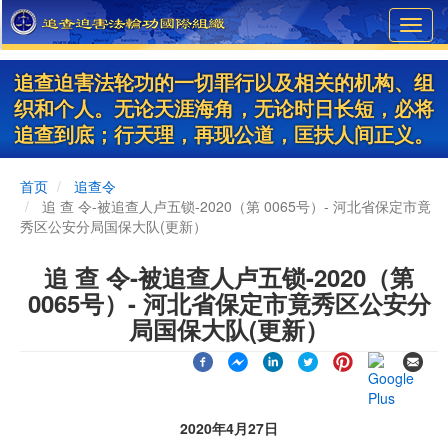
Skip
Toggl
to
navig
main
content
追查迫害法轮功的一切罪行以及相关的机构、组
织和个人。无论天涯海角，无论时日长短，必将
追查到底；行天理，再现公道，匡扶人间正义。
首页
追查令
追 查 令-被追查人卢五锁-2020（第 0065号）- 河北省保定市竟
秀区公安分局国保大队(更新）
追 查 令-被追查人卢五锁-2020（第
0065号）- 河北省保定市竟秀区公安分
局国保大队(更新）
2020年4月27日