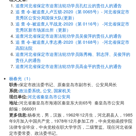
追查河北省保定市迫害法轮功学员孔红云的责任人的通告
追 查 令-被追查人卢五锁-2020（第 0065号）- 河北省保定市
竟秀区公安分局国保大队(更新）
追 查 令-被追查人平战龙-2020（第 0116号） -河北省保定市
竞秀区新市场派出所（更新）
追查河北省保定市迫害法轮功学员吴俊萍的责任人的通告
追 查 令-被追查人李志勇-2020（第 0168号） -河北省保定市
高阳法院
追查河北省保定市迫害法轮功学员陈秀梅、郭志萍、吴俊萍的
责任人的通告
追查河北省保定市迫害法轮功学员高金平的责任人的通告
杨春光（1）
职务:
保定市政法委书记、原秦皇岛市副市长、公安局局长
系统:
政法委系统
,
公安
,
国家机关
现任单位:
河北省秦皇岛市公安局
地址:
河北省秦皇岛市海港区秦皇东大街65号 秦皇岛市公安局
邮编：066001
更多信息:
杨春光，男，汉族，1962年12月生，河北易县人，1985
年9月加入中国共产党，1978年12月参加工作，中央党校函授学院
法律专业毕业，中央党校在职大学学历，二级警监。现任河北省保
定市委常委、政法委书记。