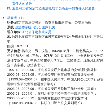
责任人的通告
追查河北省保定市迫害法轮功学员高金平的责任人的通告
杨春光（1）
职务:
保定市政法委书记、原秦皇岛市副市长、公安局局长
系统:
政法委系统
,
公安
,
国家机关
现任单位:
河北省保定市政法委
地址:
河北省保定市新市区东风西路5号市委1号楼8楼/13楼 市政法
委
邮编：071051
更多信息:
杨春光，男，汉族，1962年12月生，河北易县人，1985
年9月加入中国共产党，1978年12月参加工作，中央党校函授学院
法律专业毕业，中央党校在职大学学历，二级警监。现任河北省保
定市委常委、政法委书记。
1997.12--2000.06，河北省公安厅文化市场治安管理处副处长
2000.06--2003.05，河北省公安厅刑事侦查局禁毒处副处长
（1999.09--2001.07，在中国人民大学、中国人民公安大学行政管
理学专业研究生课程进修班学习）
2003.05--2007.09，河北省公安厅反恐怖工作处处长（其间：
2003.09--2004.01，在河北省委党校中青年干部培训班学习；
2003.08--2005.12，在中央党校函授学院法律专业学习）
（2002.08--2004.03，挂职任邯郸市公安局副局长）