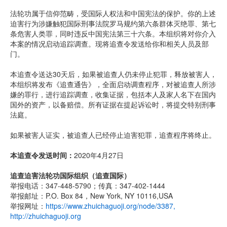
法轮功属于信仰范畴，受国际人权法和中国宪法的保护。你的上述
迫害行为涉嫌触犯国际刑事法院罗马规约第六条群体灭绝罪、第七
条危害人类罪，同时违反中国宪法第三十六条。本组织将对你介入
本案的情况启动追踪调查。现将追查令发送给你和相关人员及部
门。
本追查令送达30天后，如果被追查人仍未停止犯罪，释放被害人，
本组织将发布《追查通告》，全面启动调查程序，对被追查人所涉
嫌的罪行，进行追踪调查，收集证据，包括本人及家人名下在国内
国外的资产，以备赔偿。所有证据在提起诉讼时，将提交特别刑事
法庭。
如果被害人证实，被追查人已经停止迫害犯罪，追查程序将终止。
本追查令发送时间：
2020年4月27日
追查迫害法轮功国际组织（追查国际）
举报电话：347-448-5790；传真：347-402-1444
举报邮址：P.O. Box 84，New York, NY 10116,USA
举报网址：
https://www.zhuichaguoji.org/node/3387
,
http://zhuichaguoji.org