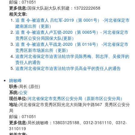
邮编：071051
更多信息:
国保大队副大队长郭建：13722222658
相关文章:
追 查 令-被追查人 吕红军-2019（第 0001号） -河北省保定市
建南派出所（更新）
追 查 令-被追查人卢五锁-2020（第 0065号）- 河北省保定市
竟秀区公安分局国保大队(更新）
追 查 令-被追查人平战龙-2020（第 0116号） -河北省保定市
竞秀区新市场派出所（更新）
追查河北省保定市迫害法轮功学员陈秀梅、郭志萍、吴俊萍的
责任人的通告
追查河北省保定市迫害法轮功学员高金平的责任人的通告
姚敏峰
职务:
局长 (原任)
系统:
公安
现任单位:
河北省保定市竞秀区公安分局（原新市区公安分局）
地址:
河北省保定市竟秀区阳光北大街隆兴中路567 竟秀区公安分
局
邮编：071051
更多信息:
局长姚敏峰：13803125188、0312-3161110、0312-
3110119
相关文章: