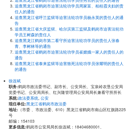
追查黑龙江省鹤岗市迫害法轮功学员任秀云的责任人的通告
追查黑龙江省鹤岗市迫害法轮功学员周家富、柏桂霞夫妇的责
任人的通告
追查黑龙江省呼兰监狱等迫害法轮功学员杨永英的责任人的通
告
追查黑龙江省大庆监狱、哈尔滨第三监狱及鹤岗市迫害法轮功
学员王树森的责任人
追查黑龙江鹤岗市第二看守所迫害法轮功学员的责任人张春
青、李树林等的通告
追查黑龙江省鹤岗市迫害法轮功学员崔嫦娥一家人的责任人的
通告
追查黑龙江省泰来监狱等迫害致死法轮功学员张耀明的责任人
的通告
徐连斌
职务:
鹤岗市政法委书记、副市长、公安局长、宝泉岭农垦公安局
党委书记、公安局局长、红兴隆管理局公安局局长兼看守所所长
系统:
政法委系统
,
公安
现任单位:
黑龙江省鹤岗市政法委
地址:
（市委 、市政法委、610）黑龙江省鹤岗市南山区红旗路225
号
邮编︰154103
更多信息:
鹤岗市公安局局长徐连斌：18404680001、