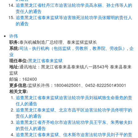
追查黑龙江省牡丹江市迫害法轮功学员高永丽、孙士伟等人的
责任人的通告
追查黑龙江省泰来监狱等迫害致死法轮功学员张耀明的责任人
的通告
许伟
职务:
泰兴机械制造厂总经理、泰来监狱监狱长
系统:
司法 - 执行机构（包括监狱，劳教所，教养院、劳改队）
,
企
业
现任单位:
黑龙江省泰来监狱
地址:
通讯地址：黑龙江省泰来县泰来镇八一路543号 泰来县泰来
监狱
邮编：162400
更多信息:
监狱长许伟：18004625001、0452-8222501#3001
相关文章:
追查黑龙江省泰来监狱迫害法轮功学员刘福斌致生命垂危的责
任人的通告
追查黑龙江泰来监狱、北京市昌平区迫害法轮功学员佟明宇的
责任人的通告
追查黑龙江省齐齐哈尔市迫害法轮功学员王宇东、朱秀敏夫妇
的责任人的通告
追查黑龙江省泰来监狱、佳木斯市迫害法轮功学员刘子平的责