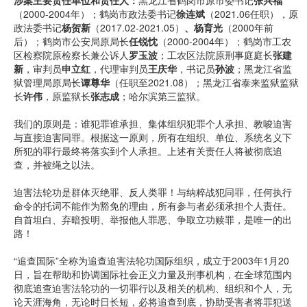
涉案主要责任单位和责任人：
黑龙江省鹤岗市原市委书记
张兴福
（2000-2004年）；鹤岗市政法委书记
徐连斌
（2021.06任职），原
政法委书记
杨贺新
（2017.02-2021.05）
、
杨育光
（2000年前
后）；鹤岗市公安局原局长
任锐忱
（2000-2004年）；鹤岗市工农
区检察院原检察长兼公诉人
罗玉波
；工农区法院原刑事庭庭长
张建
新
，审判员
申立红
，代理审判员
王庆华
，书记员
孙波
；黑龙江省监
狱管理局原局长
谭尊
华
（任职至2021.08）；黑龙江省泰来监狱监狱
长
许
伟
，原监狱长
张志成
；哈尔滨第三监狱。
我们的原则是：谁犯罪谁承担、集体组织犯罪个人承担、教唆迫害
与直接迫害同罪。根据这一原则，所有在组织、单位、系统名义下
所犯的罪行最终将落实到个人承担。上述有关责任人将被彻底追
查，并被绳之以法。
迫害法轮功是群体灭绝罪、反人类罪！与纳粹战犯同罪，任何执行
命令的托词不能作为豁免的理由，所有参与者必须承担个人责任。
自首坦白、弃暗投明、举报他人罪恶、争取立功赎罪，是唯一的出
路！
“追查国际”全称为追查迫害法轮功国际组织，成立于2003年1月20
日，旨在帮助和协调国际社会正义力量及刑事机构，在全球范围内
彻底追查迫害法轮功的一切罪行以及相关的机构、组织和个人，无
论天涯海角，无论时日长短，必将追查到底，协助受害者将罪犯送