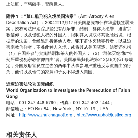
上法庭，严惩凶手，警醒世人。
附件 1 ：“禁止酷刑犯入境美国法案”
（Anti-Atrocity Alien
Deportation Act）：2004年12月17日美国总统布什在华盛顿签署法
案，授权司法部追踪那些犯有战争罪、酷刑、群体灭绝罪、迫害宗
教信仰，以及侵犯人权的外国人，限制其入境或将其驱除出境。根
据新的法案，曾经酷刑折磨他人者、犯下群体灭绝罪行者，以及迫
害宗教信仰者，不准此种人入境，或将其从美国驱逐。法案还包括
（1）在国外参与实施酷刑和杀人的外国人；（2）“群体灭绝”和“特
别严重侵犯宗教信仰自由”者。美国移民归化法第212(a)(2)(G) 条规
定，外国政府官员在过去的两年中从事参与严重违反宗教自由的行
为，他们以及他们的家属和子女不得进入美国。
追查迫害法轮功国际组织
World Organization to Investigate the Persecution of Falun
Gong
电话：001-347-448-5790；传真：001-347-402-1444；
邮信地址：PO.Box 84，New York，NY 10116，USA
网址：
http://www.zhuichaguoji.org
，
http://www.upholdjustice.org
相关责任人