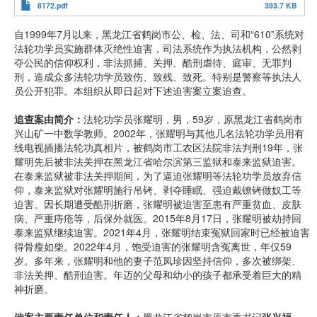
8172.pdf
393.7 KB
自1999年7月以来，黑龙江省鹤岗市公、检、法、司和“610”系统对
法轮功学员实施群体灭绝性迫害，司法系统作为执法机构，公然剥
夺公民的信仰权利，非法抓捕、关押、酷刑虐待、庭审、无罪判
刑，造成众多法轮功学员致伤、致残、致死。特别是警察等执法人
员公开犯罪。本组织从即日起对下述迫害案立案追查。
追查案由简介：
法轮功学员张耀明，男，59岁，原黑龙江省鹤岗市
兴山矿一中数学教师。2002年，张耀明与其他几名法轮功学员用有
线电视插播法轮功真相片，被鹤岗市工农区法院非法判刑19年，张
耀明先后被非法关押在黑龙江省哈尔滨第三监狱和泰来监狱迫害。
在泰来监狱被非法关押期间，为了逼迫张耀明等法轮功学员放弃信
仰，泰来监狱对张耀明施行吊铐、剥夺睡眠、强迫戴镣铐做奴工等
迫害。因长期遭受酷刑折磨，张耀明被迫害至患有严重贫血、皮肤
病、严重痔疮等，后保外就医。2015年8月17日，张耀明被劫持回
泰来监狱继续迫害。2021年4月，张耀明结束冤狱回家时已经被迫害
得骨瘦如柴。2022年4月，饱受迫害的张耀明含冤离世，年仅59
岁。多年来，张耀明和他的妻子范凤珍因坚持信仰，多次被绑架、
非法关押、酷刑迫害。年迈的父母和幼小的孩子都承受着巨大的精
神折磨。