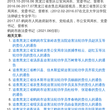
2013.10-2016.06 黑龙江省垦区公安局局长、党委书记、督察长
2016.06-2017.07黑龙江省农垦总局副巡视员，黑龙江省垦区公安
局局长、党委书记、督察长（2012.02-2016.07在北京大学法学院
法律硕士专业学习）
2017.07-鹤岗市人民政府副市长、党组成员，市公安局局长、党委
书记、督察长
鹤岗市政法委书记（2021.06任职）
相关文章:
追查黑龙江省鹤岗市宝泉岭农垦法院迫害法轮功学员赵洪玉等
的责任人的通告
追查黑龙江省宝泉岭农垦公安局非法抓捕李桂云、赵红玉等法
轮功学员的责任人的通告
追查黑龙江省汤原县迫害法轮功学员万树青等人的责任人的通
告
追查黑龙江省桦川县、佳木斯监狱迫害法轮功学员齐双元的责
任人的通告
追查黑龙江省佳木斯市迫害法轮功学员杨丽的责任人的通告
追查黑龙江省农垦系统迫害法轮功学员吴东升的责任人的通告
追查黑龙江省鹤岗市迫害法轮功学员杜桂华、张迎春的责任人
的通告
追查黑龙江省鹤岗市迫害法轮功学员李春艳的责任人的通告
追查黑龙江省绥滨县迫害法轮功学员由金英的责任人的通告
追查河北省香河县、黑龙江鹤岗市迫害法轮功学员刘亚琴的责