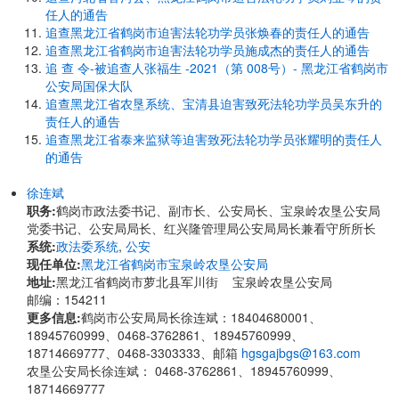
任人的通告
追查黑龙江省鹤岗市迫害法轮功学员张焕春的责任人的通告
追查黑龙江省鹤岗市迫害法轮功学员施成杰的责任人的通告
追 查 令-被追查人张福生 -2021（第 008号）- 黑龙江省鹤岗市
公安局国保大队
追查黑龙江省农垦系统、宝清县迫害致死法轮功学员吴东升的
责任人的通告
追查黑龙江省泰来监狱等迫害致死法轮功学员张耀明的责任人
的通告
徐连斌
职务:
鹤岗市政法委书记、副市长、公安局长、宝泉岭农垦公安局
党委书记、公安局局长、红兴隆管理局公安局局长兼看守所所长
系统:
政法委系统
,
公安
现任单位:
黑龙江省鹤岗市宝泉岭农垦公安局
地址:
黑龙江省鹤岗市萝北县军川街 宝泉岭农垦公安局
邮编：154211
更多信息:
鹤岗市公安局局长徐连斌：18404680001、
18945760999、0468-3762861、18945760999、
18714669777、0468-3303333、邮箱
hgsgajbgs@163.com
农垦公安局长徐连斌： 0468-3762861、18945760999、
18714669777