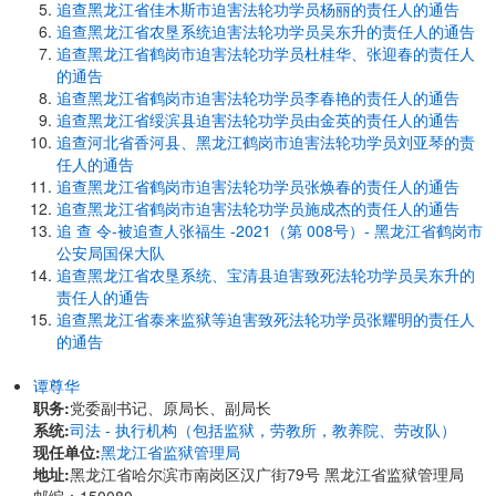
追查黑龙江省佳木斯市迫害法轮功学员杨丽的责任人的通告
追查黑龙江省农垦系统迫害法轮功学员吴东升的责任人的通告
追查黑龙江省鹤岗市迫害法轮功学员杜桂华、张迎春的责任人
的通告
追查黑龙江省鹤岗市迫害法轮功学员李春艳的责任人的通告
追查黑龙江省绥滨县迫害法轮功学员由金英的责任人的通告
追查河北省香河县、黑龙江鹤岗市迫害法轮功学员刘亚琴的责
任人的通告
追查黑龙江省鹤岗市迫害法轮功学员张焕春的责任人的通告
追查黑龙江省鹤岗市迫害法轮功学员施成杰的责任人的通告
追 查 令-被追查人张福生 -2021（第 008号）- 黑龙江省鹤岗市
公安局国保大队
追查黑龙江省农垦系统、宝清县迫害致死法轮功学员吴东升的
责任人的通告
追查黑龙江省泰来监狱等迫害致死法轮功学员张耀明的责任人
的通告
谭尊华
职务:
党委副书记、原局长、副局长
系统:
司法 - 执行机构（包括监狱，劳教所，教养院、劳改队）
现任单位:
黑龙江省监狱管理局
地址:
黑龙江省哈尔滨市南岗区汉广街79号 黑龙江省监狱管理局