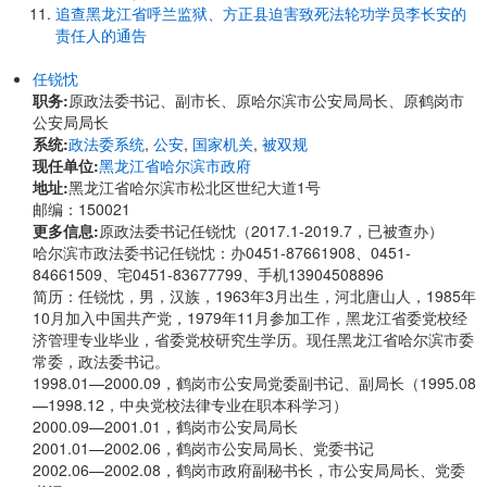
追查黑龙江省呼兰监狱、方正县迫害致死法轮功学员李长安的
责任人的通告
任锐忱
职务:
原政法委书记、副市长、原哈尔滨市公安局局长、原鹤岗市
公安局局长
系统:
政法委系统
,
公安
,
国家机关
,
被双规
现任单位:
黑龙江省哈尔滨市政府
地址:
黑龙江省哈尔滨市松北区世纪大道1号
邮编：150021
更多信息:
原政法委书记任锐忱（2017.1-2019.7，已被查办）
哈尔滨市政法委书记任锐忱：办0451-87661908、0451-
84661509、宅0451-83677799、手机13904508896
简历：任锐忱，男，汉族，1963年3月出生，河北唐山人，1985年
10月加入中国共产党，1979年11月参加工作，黑龙江省委党校经
济管理专业毕业，省委党校研究生学历。现任黑龙江省哈尔滨市委
常委，政法委书记。
1998.01—2000.09，鹤岗市公安局党委副书记、副局长（1995.08
—1998.12，中央党校法律专业在职本科学习）
2000.09—2001.01，鹤岗市公安局局长
2001.01—2002.06，鹤岗市公安局局长、党委书记
2002.06—2002.08，鹤岗市政府副秘书长，市公安局局长、党委