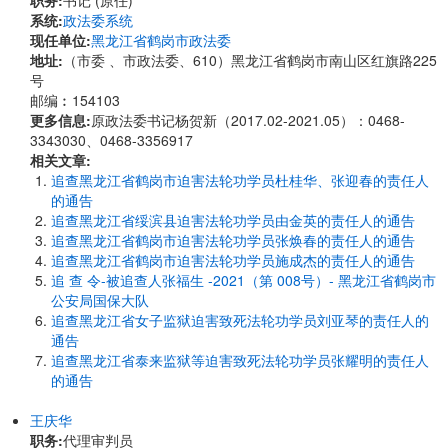
职务:
书记 (原任)
系统:
政法委系统
现任单位:
黑龙江省鹤岗市政法委
地址:
（市委 、市政法委、610）黑龙江省鹤岗市南山区红旗路225
号
邮编︰154103
更多信息:
原政法委书记杨贺新（2017.02-2021.05）：0468-
3343030、0468-3356917
相关文章:
追查黑龙江省鹤岗市迫害法轮功学员杜桂华、张迎春的责任人
的通告
追查黑龙江省绥滨县迫害法轮功学员由金英的责任人的通告
追查黑龙江省鹤岗市迫害法轮功学员张焕春的责任人的通告
追查黑龙江省鹤岗市迫害法轮功学员施成杰的责任人的通告
追 查 令-被追查人张福生 -2021（第 008号）- 黑龙江省鹤岗市
公安局国保大队
追查黑龙江省女子监狱迫害致死法轮功学员刘亚琴的责任人的
通告
追查黑龙江省泰来监狱等迫害致死法轮功学员张耀明的责任人
的通告
王庆华
职务:
代理审判员