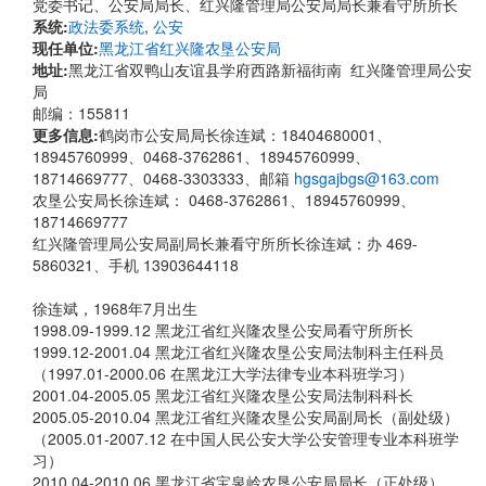
党委书记、公安局局长、红兴隆管理局公安局局长兼看守所所长
系统:
政法委系统
,
公安
现任单位:
黑龙江省红兴隆农垦公安局
地址:
黑龙江省双鸭山友谊县学府西路新福街南 红兴隆管理局公安
局
邮编：155811
更多信息:
鹤岗市公安局局长徐连斌：18404680001、
18945760999、0468-3762861、18945760999、
18714669777、0468-3303333、邮箱
hgsgajbgs@163.com
农垦公安局长徐连斌： 0468-3762861、18945760999、
18714669777
红兴隆管理局公安局副局长兼看守所所长徐连斌：办 469-
5860321、手机 13903644118
徐连斌，
1968年7月出生
1998.09-1999.12 黑龙江省红兴隆农垦公安局看守所所长
1999.12-2001.04 黑龙江省红兴隆农垦公安局法制科主任科员
（1997.01-2000.06 在黑龙江大学法律专业本科班学习）
2001.04-2005.05 黑龙江省红兴隆农垦公安局法制科科长
2005.05-2010.04 黑龙江省红兴隆农垦公安局副局长（副处级）
（2005.01-2007.12 在中国人民公安大学公安管理专业本科班学
习）
2010.04-2010.06 黑龙江省宝泉岭农垦公安局局长（正处级）