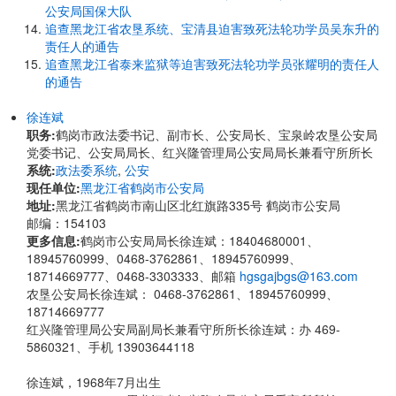
公安局国保大队
追查黑龙江省农垦系统、宝清县迫害致死法轮功学员吴东升的
责任人的通告
追查黑龙江省泰来监狱等迫害致死法轮功学员张耀明的责任人
的通告
徐连斌
职务:
鹤岗市政法委书记、副市长、公安局长、宝泉岭农垦公安局
党委书记、公安局局长、红兴隆管理局公安局局长兼看守所所长
系统:
政法委系统
,
公安
现任单位:
黑龙江省鹤岗市公安局
地址:
黑龙江省鹤岗市南山区北红旗路335号 鹤岗市公安局
邮编：154103
更多信息:
鹤岗市公安局局长徐连斌：18404680001、
18945760999、0468-3762861、18945760999、
18714669777、0468-3303333、邮箱
hgsgajbgs@163.com
农垦公安局长徐连斌： 0468-3762861、18945760999、
18714669777
红兴隆管理局公安局副局长兼看守所所长徐连斌：办 469-
5860321、手机 13903644118
徐连斌，
1968年7月出生