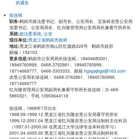
的通告
徐连斌
职务:
鹤岗市政法委书记、副市长、公安局长、宝泉岭农垦公安局
党委书记、公安局局长、红兴隆管理局公安局局长兼看守所所长
系统:
政法委系统
,
公安
现任单位:
黑龙江省鹤岗市政府
地址:
黑龙江省鹤岗市南山区红旗路225号 鹤岗市政府
邮编︰154103
更多信息:
鹤岗市公安局局长徐连斌：18404680001、
18945760999、0468-3762861、18945760999、
18714669777、0468-3303333、邮箱
hgsgajbgs@163.com
农垦公安局长徐连斌： 0468-3762861、18945760999、
18714669777
红兴隆管理局公安局副局长兼看守所所长徐连斌：办 469-
5860321、手机 13903644118
徐连斌，
1968年7月出生
1998.09-1999.12 黑龙江省红兴隆农垦公安局看守所所长
1999.12-2001.04 黑龙江省红兴隆农垦公安局法制科主任科员
（1997.01-2000.06 在黑龙江大学法律专业本科班学习）
2001.04-2005.05 黑龙江省红兴隆农垦公安局法制科科长