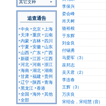
其它文种
李保兴
娄会峰
追查通告
肖天树
骆裕根
中央
北京
上海
天津
重庆
云南
于东辉
内蒙
吉林
四川
刘金良
宁夏
安徽
山东
付锡勇
山西
广东
广西
马爱军（3）
新疆
江苏
江西
河北
河南
浙江
巫邦志
海南
湖北
湖南
吴天君（2）
甘肃
福建
贵州
李连春
辽宁
陕西
青海
王辉（3）
黑龙江
香港
全国
海外
其他
万庆良
全部
宋绍会，宋绍慧 (音)