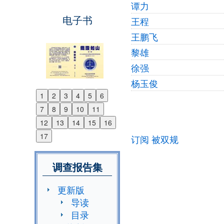
谭力
电子书
王程
王鹏飞
黎雄
徐强
杨玉俊
1
2
3
4
5
6
Pagination
Previous
7
8
9
10
11
Next
12
13
14
15
16
17
订阅 被双规
调查报告集
更新版
导读
目录