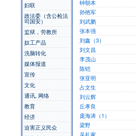
钟朝本
妇联
孙艳军
政法委（含公检法
司国安）
刘武鹏
张本强
监狱，劳教所
刘鑫（3）
奴工产品
刘文昌
洗脑转化
李茂山
媒体报道
陈铠
宣传
张亚明
文化
占文生
通讯, 网络
刘云辉
教育
丘孝良
庞海涛（1）
经济
梁野
迫害正义民众
吴礼家