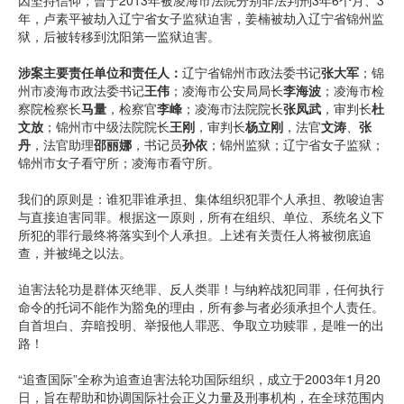
因坚持信仰，曾于2013年被凌海市法院分别非法判刑3年6个月、3
年，卢素平被劫入辽宁省女子监狱迫害，姜楠被劫入辽宁省锦州监
狱，后被转移到沈阳第一监狱迫害。
涉案主要责任单位和责任人：
辽宁省锦州市政法委书记
张大军
；锦
州市凌海市政法委书记
王伟
；凌海市公安局局长
李海波
；凌海市检
察院检察长
马量
，检察官
李峰
；凌海市法院院长
张凤武
，审判长
杜
文放
；锦州市中级法院院长
王刚
，审判长
杨立刚
，法官
文涛
、
张
丹
，法官助理
邵丽娜
，书记员
孙依
；锦州监狱；辽宁省女子监狱；
锦州市女子看守所；凌海市看守所。
我们的原则是：谁犯罪谁承担、集体组织犯罪个人承担、教唆迫害
与直接迫害同罪。根据这一原则，所有在组织、单位、系统名义下
所犯的罪行最终将落实到个人承担。上述有关责任人将被彻底追
查，并被绳之以法。
迫害法轮功是群体灭绝罪、反人类罪！与纳粹战犯同罪，任何执行
命令的托词不能作为豁免的理由，所有参与者必须承担个人责任。
自首坦白、弃暗投明、举报他人罪恶、争取立功赎罪，是唯一的出
路！
“追查国际”全称为追查迫害法轮功国际组织，成立于2003年1月20
日，旨在帮助和协调国际社会正义力量及刑事机构，在全球范围内