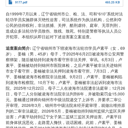
9177.pdf
465.25 KB
自1999年7月以来，辽宁省锦州市公、检、法、司和“610”系统对法
轮功学员实施群体灭绝性迫害，司法系统作为执法机构，公然剥夺
公民的信仰权利，非法抓捕、关押、酷刑虐待、庭审、无罪判刑，
造成众多法轮功学员致伤、致残、致死。特别是警察等执法人员公
开犯罪。本组织从即日起对下述迫害案立案追查。
追查案由简介
:
辽宁省锦州市下辖凌海市法轮功学员卢素平（女，69
岁）、姜楠（男，45岁）母子，于2025年6月2日被凌海市公安局警
察绑架，随后被劫持到凌海市看守所非法关押、审讯。6月3日，卢
素平、姜楠被劫持到锦州市医院体检，之后卢素平被非法关进锦州
市女子看守所，姜楠被非法关押到凌海市看守所。7月3日，卢素
平、姜楠被凌海市检察院非法批捕。9月2日，卢素平、姜楠被构陷
到凌海市检察院。10月下旬，卢素平、姜楠被非法起诉到凌海市法
院。2025年12月22日，母子二人在凌海市法院遭非法庭审；12月26
日，母子二人分别被凌海市法院非法判刑6年，并被勒索罚金15,000
元。姜楠通过律师向锦州市中级法院递交了上诉书，并要求二审公
开审理。2026年3月，锦州市中级法院未经开庭审理，就做出维持原
判的二审非法裁定。2026年5月，姜楠被劫持到锦州监狱六监区关押
迫害；卢素平劫持到辽宁女子第二监狱三监区关押迫害。卢素平目
前身体状况恶化，走路需人搀扶，说话困难。此前，卢素平、姜楠