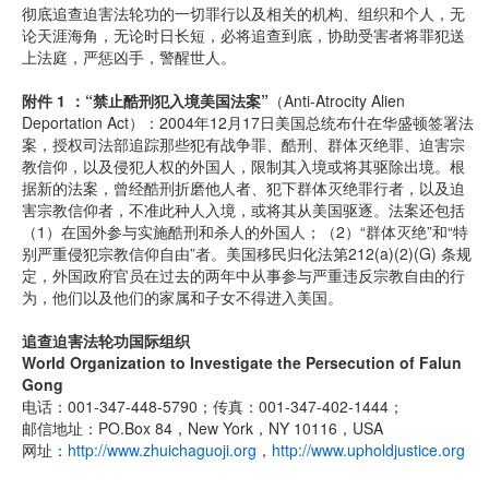
彻底追查迫害法轮功的一切罪行以及相关的机构、组织和个人，无
论天涯海角，无论时日长短，必将追查到底，协助受害者将罪犯送
上法庭，严惩凶手，警醒世人。
附件 1 ：“禁止酷刑犯入境美国法案”
（Anti-Atrocity Alien
Deportation Act）：2004年12月17日美国总统布什在华盛顿签署法
案，授权司法部追踪那些犯有战争罪、酷刑、群体灭绝罪、迫害宗
教信仰，以及侵犯人权的外国人，限制其入境或将其驱除出境。根
据新的法案，曾经酷刑折磨他人者、犯下群体灭绝罪行者，以及迫
害宗教信仰者，不准此种人入境，或将其从美国驱逐。法案还包括
（1）在国外参与实施酷刑和杀人的外国人；（2）“群体灭绝”和“特
别严重侵犯宗教信仰自由”者。美国移民归化法第212(a)(2)(G) 条规
定，外国政府官员在过去的两年中从事参与严重违反宗教自由的行
为，他们以及他们的家属和子女不得进入美国。
追查迫害法轮功国际组织
World Organization to Investigate the Persecution of Falun
Gong
电话：001-347-448-5790；传真：001-347-402-1444；
邮信地址：PO.Box 84，New York，NY 10116，USA
网址：
http://www.zhuichaguoji.org
，
http://www.upholdjustice.org