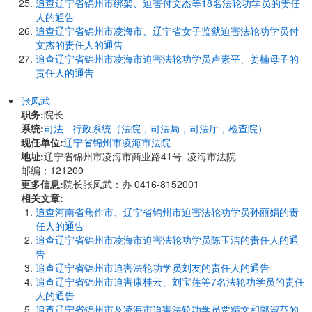
追查辽宁省锦州市绑架、迫害付文杰等18名法轮功学员的责任
人的通告
追查辽宁省锦州市凌海市、辽宁省女子监狱迫害法轮功学员付
文杰的责任人的通告
追查辽宁省锦州市凌海市迫害法轮功学员卢素平、姜楠母子的
责任人的通告
张凤武
职务:
院长
系统:
司法 - 行政系统（法院，司法局，司法厅，检查院）
现任单位:
辽宁省锦州市凌海市法院
地址:
辽宁省锦州市凌海市商业路41号 凌海市法院
邮编：121200
更多信息:
院长张凤武：办 0416-8152001
相关文章:
追查河南省焦作市、辽宁省锦州市迫害法轮功学员孙丽娟的责
任人的通告
追查辽宁省锦州市凌海市迫害法轮功学员陈玉洁的责任人的通
告
追查辽宁省锦州市迫害法轮功学员刘友的责任人的通告
追查辽宁省锦州市迫害康桂云、刘宝莲等7名法轮功学员的责任
人的通告
追查辽宁省锦州市及凌海市迫害法轮功学员贾精文和郭淑芬的