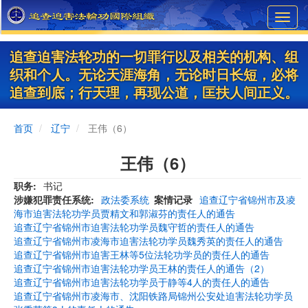
Skip
Toggl
to
navig
main
content
追查迫害法轮功的一切罪行以及相关的机构、组
织和个人。无论天涯海角，无论时日长短，必将
追查到底；行天理，再现公道，匡扶人间正义。
首页
辽宁
王伟（6）
王伟（6）
职务
书记
涉嫌犯罪责任系统
政法委系统
案情记录
追查辽宁省锦州市及凌
海市迫害法轮功学员贾精文和郭淑芬的责任人的通告
追查辽宁省锦州市迫害法轮功学员魏守哲的责任人的通告
追查辽宁省锦州市凌海市迫害法轮功学员魏秀英的责任人的通告
追查辽宁省锦州市迫害王林等5位法轮功学员的责任人的通告
追查辽宁省锦州市迫害法轮功学员王林的责任人的通告（2）
追查辽宁省锦州市迫害法轮功学员于静等4人的责任人的通告
追查辽宁省锦州市凌海市、沈阳铁路局锦州公安处迫害法轮功学员