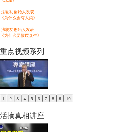
法轮功创始人发表
《为什么会有人类》
法轮功创始人发表
《为什么要救度众生》
重点视频系列
1
2
3
4
5
6
7
8
9
10
Previous
Next
活摘真相讲座