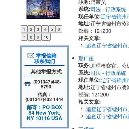
职务:
陪审员
系统:
司法 - 行政系
现任单位:
辽宁省锦州
地址:
辽宁省锦州市凌
1
2
3
4
5
6
邮编：121200
Previous
7
8
9
10
相关文章:
Next
追查辽宁省锦州市
举报信箱
那广伍
联系我们
职务:
助理检察官、公
其他举报方式
系统:
司法 - 行政系
现任单位:
辽宁省锦州
(001347)448-
地址:
辽宁省锦州市凌
5790
邮编: 121200
传真：
(001347)402-1444
相关文章:
邮寄：PO BOX
追查辽宁省锦州市
84 New York,
追查辽宁省锦州市
NY 10116 USA