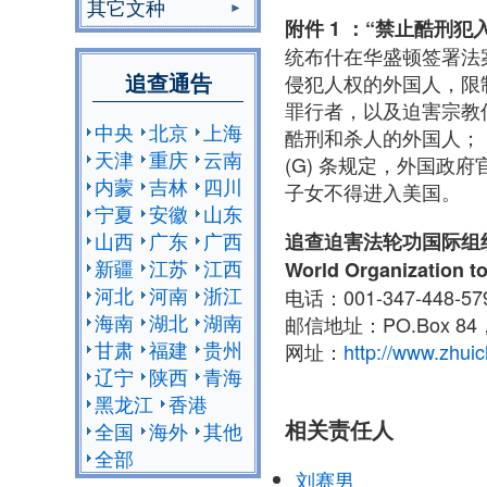
其它文种
附件 1 ：“禁止酷刑犯
统布什在华盛顿签署法
追查通告
侵犯人权的外国人，限
罪行者，以及迫害宗教
中央
北京
上海
酷刑和杀人的外国人；（2
天津
重庆
云南
(G) 条规定，外国
内蒙
吉林
四川
子女不得进入美国。
宁夏
安徽
山东
山西
广东
广西
追查迫害法轮功国际组
新疆
江苏
江西
World Organization to
河北
河南
浙江
电话：001-347-448-5
海南
湖北
湖南
邮信地址：PO.Box 84，
甘肃
福建
贵州
网址：
http://www.zhuic
辽宁
陕西
青海
黑龙江
香港
相关责任人
全国
海外
其他
全部
刘赛男