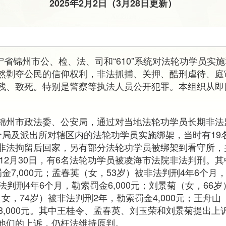
2025年2月2日（3月28日更新）
辽宁省锦州市公、检、法、司和“610”系统对法轮功学员实
然剥夺公民的信仰权利，非法抓捕、关押、酷刑虐待、庭
残、致死。特别是警察等执法人员公开犯罪。本组织从即
锦州市政法委、公安局，通过对当地法轮功学员长期非法监
分局及派出所对辖区内的法轮功学员实施绑架，当时有19
非法拘留后回家，另有部分法轮功学员被绑架到看守所，
年12月30日，有6名法轮功学员被凌海市法院非法判刑。其
7,000元；孟春英（女，53岁）被非法判刑4年6个月，
法判刑4年6个月，勒索罚金6,000元；刘景菊（女，66
（女，74岁）被非法判刑2年，勒索罚金4,000元；王舟
3,000元。其中王桂令、孟春英、刘玉荣和刘景菊提出上诉
他们的上诉，仍枉法维持原判。