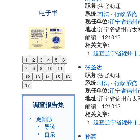
职务:
法官助理
电子书
系统:
司法 - 行政系
现任单位:
辽宁省锦州
地址:
辽宁省锦州市太
邮编：121013
相关文章:
追查辽宁省锦州市
1
2
3
4
5
6
Previous
张圣达
7
8
9
10
11
Next
职务:
法官助理
12
13
14
15
16
系统:
司法 - 行政系
17
现任单位:
辽宁省锦州
地址:
辽宁省锦州市太
调查报告集
邮编：121013
相关文章:
更新版
追查辽宁省锦州市
导读
目录
孙潇