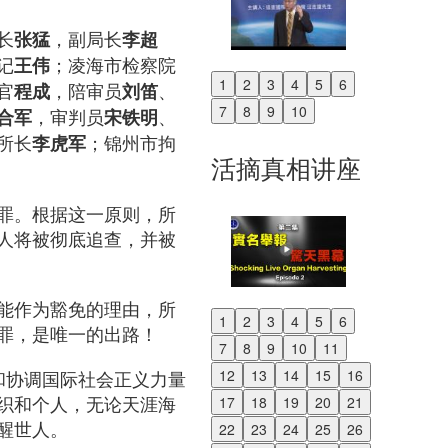
长
，副局长
张猛
李超
记
；凌海市检察院
王伟
1
2
3
4
5
6
官
，陪审员
、
程成
刘笛
Previous
7
8
9
10
，审判员
、
合军
宋铁明
Next
所长
；锦州市拘
李虎军
活摘真相讲座
罪。根据这一原则，所
人将被彻底追查，并被
能作为豁免的理由，所
1
2
3
4
5
6
罪，是唯一的出路！
Previous
7
8
9
10
11
Next
助和协调国际社会正义力量
12
13
14
15
16
织和个人，无论天涯海
17
18
19
20
21
醒世人。
22
23
24
25
26