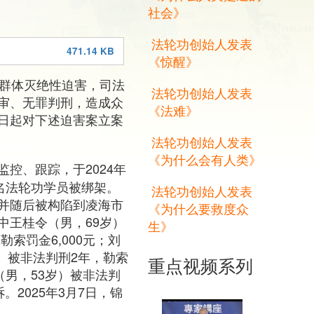
社会》
法轮功创始人发表
471.14 KB
《惊醒》
施群体灭绝性迫害，司法
法轮功创始人发表
审、无罪判刑，造成众
《法难》
日起对下述迫害案立案
法轮功创始人发表
《为什么会有人类》
控、跟踪，于2024年
名法轮功学员被绑架。
法轮功创始人发表
并随后被构陷到凌海市
《为什么要救度众
中王桂令（男，69岁）
生》
勒索罚金6,000元；刘
岁）被非法判刑2年，勒索
重点视频系列
山（男，53岁）被非法判
。2025年3月7日，锦