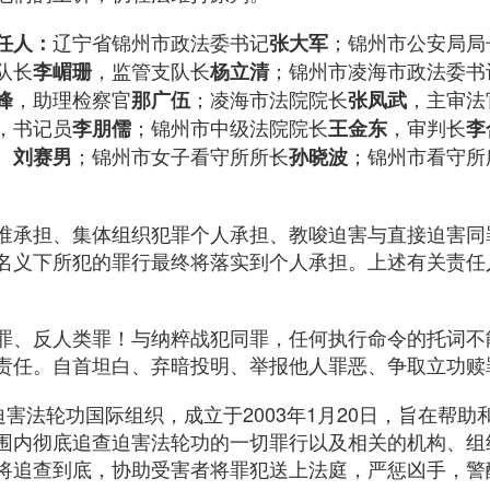
辽宁省锦州市政法委书记
；锦州市公安局局
任人：
张大军
队长
，监管支队长
；锦州市凌海市政法委书
李嵋珊
杨立清
，助理检察官
；凌海市法院院长
，主审法
峰
那广伍
张凤武
，书记员
；锦州市中级法院院长
，审判长
李朋儒
王金东
李
、
；锦州市女子看守所所长
；锦州市看守所
刘赛男
孙晓波
谁承担、集体组织犯罪个人承担、教唆迫害与直接迫害同
名义下所犯的罪行最终将落实到个人承担。上述有关责任
罪、反人类罪！与纳粹战犯同罪，任何执行命令的托词不
责任。自首坦白、弃暗投明、举报他人罪恶、争取立功赎
迫害法轮功国际组织，成立于2003年1月20日，旨在帮
围内彻底追查迫害法轮功的一切罪行以及相关的机构、组
将追查到底，协助受害者将罪犯送上法庭，严惩凶手，警