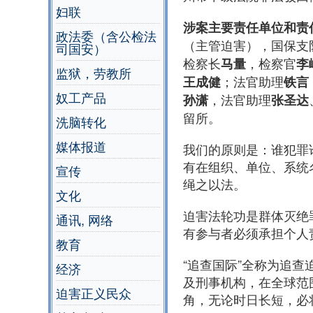
妇联
涉案主要责任单位和责
政法委（含公检法
（主管迫害），国保支
司国安）
检察长
，检察官
马量
李
监狱，劳教所
；法官助理
王成健
铁言
奴工产品
，法官助理
孙潇
张圣达
留所。
洗脑转化
媒体报道
我们的原则是：谁犯罪
有在组织、单位、系统
宣传
绳之以法。
文化
迫害法轮功是群体灭绝
通讯, 网络
有参与者必须承担个人
教育
“追查国际”全称为追查
经济
及刑事机构，在全球范
迫害正义民众
角，无论时日长短，必