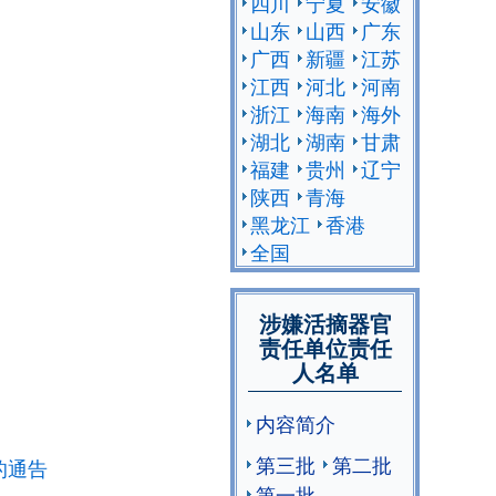
四川
宁夏
安徽
山东
山西
广东
广西
新疆
江苏
江西
河北
河南
浙江
海南
海外
湖北
湖南
甘肃
福建
贵州
辽宁
陕西
青海
黑龙江
香港
全国
涉嫌活摘器官
责任单位责任
人名单
内容简介
第三批
第二批
的通告
第一批