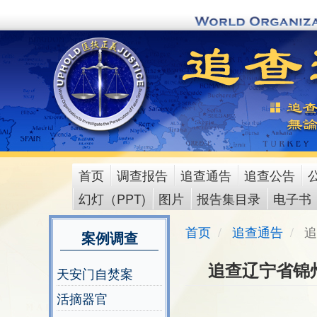
Skip
to
main
content
首页
调查报告
追查通告
追查公告
main
幻灯（PPT)
图片
报告集目录
电子书
menu
首页
追查通告
追
案例调查
追查辽宁省锦
天安门自焚案
活摘器官