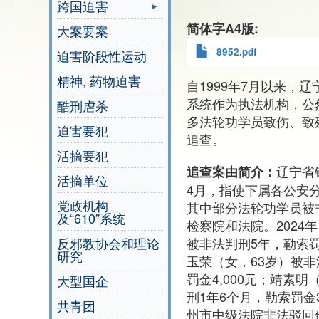
跨国迫害
简体字A4版
大案要案
8952.pdf
迫害阶段性运动
精神, 药物迫害
自1999年7月以来，
系统作为执法机构，公
酷刑虐杀
多法轮功学员致伤、致
迫害要犯
追查。
活摘要犯
辽宁省
追查案由简介：
活摘单位
4月，指使下属各公安
党政机构
其中部分法轮功学员被
及“610”系统
检察院和法院。2024
被非法判刑5年，勒索罚金
反邪教协会和理论
研究
玉荣（女，63岁）被非
罚金4,000元；靖素明
大型国企
刑1年6个月，勒索罚金
共青团
州市中级法院非法驳回