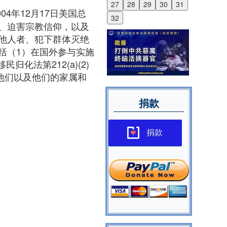
27
28
29
30
31
ct）：2004年12月17日美国总
32
、迫害宗教信仰，以及
他人者、犯下群体灭绝
括（1）在国外参与实施
化法第212(a)(2)
他们以及他们的家属和
捐款
捐款